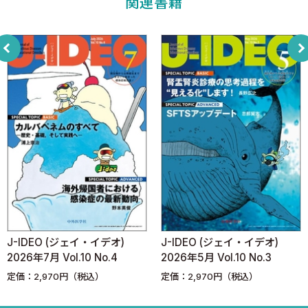
関連書籍
実際の治療例
アイリス（IRIS）とは何か？
ARTとお金の話
Dual therapyの可能性
ジェネリックという選択肢
実際のARTの始め方
何を目標にするか？
副作用の問題
耐性の問題
ARTはいつまで飲むのか？ いつになったら止めてもよい
か？
ART治療がうまくいかないときは？
5 耐性検査とは？
J-IDEO (ジェイ・イデオ)
J-IDEO (ジェイ・イデオ)
薬剤耐性検査の読み方
2026年7月 Vol.10 No.4
2026年5月 Vol.10 No.3
6 ARTの基本骨格
定価：2,970円（税込）
定価：2,970円（税込）