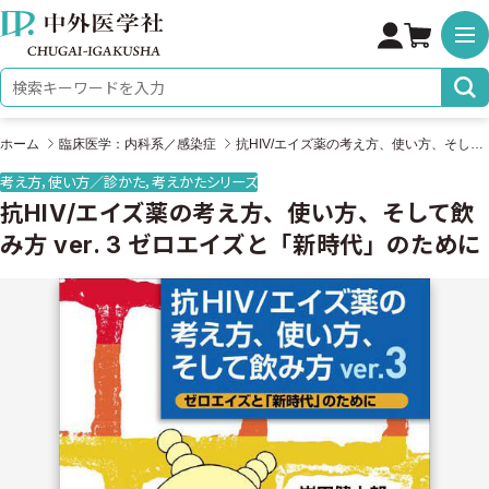
株式会社 中外医学社
検索キーワード
ホーム
臨床医学：内科系／感染症
抗HIV/エイズ薬の考え方、使い方、そして飲み方 ver. 3 ゼロエイズと「新時代」のために
考え方，使い方／診かた，考えかたシリーズ
抗HIV/エイズ薬の考え方、使い方、そして飲
み方 ver. 3 ゼロエイズと「新時代」のために