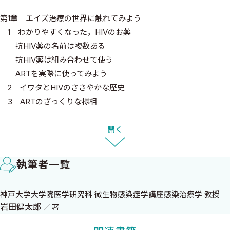
第1章 エイズ治療の世界に触れてみよう
1 わかりやすくなった，HIVのお薬
抗HIV薬の名前は複数ある
抗HIV薬は組み合わせて使う
ARTを実際に使ってみよう
2 イワタとHIVのささやかな歴史
3 ARTのざっくりな様相
INSTIとは
日本におけるHIV／AIDS
開く
4 HIVのしくみ，ARTのしくみ
HIVとは何か
執筆者一覧
エイズとは？
大切なのは，CD4とウイルス量
神戸大学大学院医学研究科 微生物感染症学講座感染治療学 教授
HIV感染・エイズの自然歴
岩田健太郎
著
エイズの診断
いつからARTを始めるか？