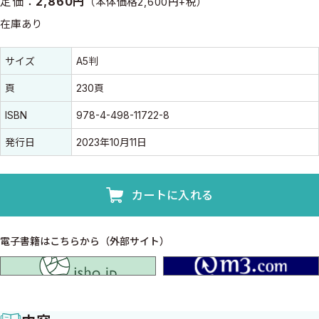
定価：
2,860円
（本体価格2,600円+税）
在庫あり
書誌情報
書誌情報
サイズ
A5判
頁
230頁
ISBN
978-4-498-11722-8
発行日
2023年10月11日
カートに入れる
電子書籍はこちらから（外部サイト）
isho.jp