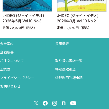
▶診断
▶治療
▶薬剤耐性
J-IDEO (ジェイ・イデオ)
J-IDEO (ジェイ・イデオ)
▶予防・公衆衛生
2026年5月 Vol.10 No.3
2026年3月 Vol.10 No.2
COLUMN 1．うがいで性感染症が予防・治療できるか？
定価：2,970円（税込）
定価：2,970円（税込）
2 クラミジア感染症
▶症状
会社案内
採用情報
▶診断
企画応募
▶治療
▶薬剤耐性
ご注文について
取り扱い書店一覧
▶予防・公衆衛生
正誤表
特定商取引法
3 マイコプラズマ・ジェニタリウム感染症
プライバシーポリシー
転載利用許諾申請
▶症状
▶診断
お問い合わせ
▶治療
▶薬剤耐性
▶予防・公衆衛生