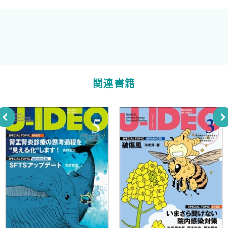
2 性感染症について（総論）
2 性感染症について（総論）
国立国際医療研究センター エイズ治療・研究開発センター
▶頻度の多い性感染症の特徴，検査法による簡単な分類
水島大輔
著
▶誰にどうアプローチするか
▶症状から見る性感染症の考え方
関連書籍
・尿道炎
・子宮頚管炎，おりものの量・性状の変化
・咽頭炎
・直腸炎
・皮疹
・全身症状
3 性感染症について（各論）
1 淋菌
▶症状