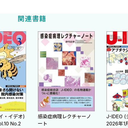
関連書籍
よる重篤な合併症を見逃さない！ 〈福島一彰〉
ジェイ・イデオ)
感染症病理レクチャーノ
J-IDEO
行おう 〈永瀬裕一朗 森岡慎一郎〉
.10 No.2
ート
2026年1月 