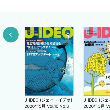
岡本 耕
編集
12▶リンパ節腫脹を伴う発熱 〈中瀬 大 片山充哉〉
13▶風邪（ウイルス性上気道感染症） 〈岸田直樹〉
14▶市中肺炎 〈児玉文宏〉
15▶人工呼吸器関連肺炎 〈古谷賢人 伊東直哉〉
16▶感染性心内膜炎 〈山本真也〉
17▶カテーテル関連血流感染症 〈羽山ブライアン〉
18▶細菌性髄膜炎 〈長谷川真也 本郷偉元〉
19▶無菌性髄膜炎 〈相野田祐介〉
20▶脳膿瘍・頭蓋内硬膜外膿瘍 〈菊池航紀〉
21▶歯性感染症，頸部感染症 周囲組織への感染波及に
22▶蜂窩織炎 〈上田晃弘〉
23▶壊死性筋膜炎 〈樋口 大 羽田野義郎〉
・イデオ)
J-IDEO (ジェイ・イデオ)
J-IDEO (
24▶化膿性関節炎 全身に目を向けた検査と治療介入を
 No.4
2026年5月 Vol.10 No.3
2026年3月 Vol