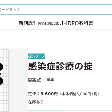
ード
J-IDEO
新刊
近刊
教科書
感染症総合誌
掟シリーズ
感染症診療の掟
岡本 耕
編集
定価：
6,600円
（本体価格6,000円+税）
在庫あり