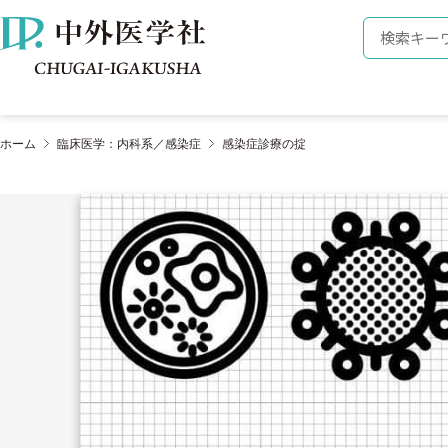
株式会社 中外医学社
検索キーワ
ホーム
臨床医学：内科系／感染症
感染症診療の掟