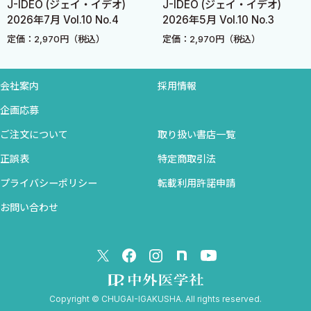
J-IDEO (ジェイ・イデオ)
J-IDEO (ジェイ・イデオ)
濃厚接触者への対応
2026年7月 Vol.10 No.4
2026年5月 Vol.10 No.3
ワクチンと免疫
定価：2,970円（税込）
定価：2,970円（税込）
院内感染を防ぐために
文献
会社案内
採用情報
企画応募
対談編 〔岡 秀昭／渋江 寧〕
ご注文について
取り扱い書店一覧
◆ 症例1
正誤表
特定商取引法
◆ 症例2
◆ 症例3
プライバシーポリシー
転載利用許諾申請
◆ まとめ
お問い合わせ
文献
索引
Copyright © CHUGAI-IGAKUSHA. All rights reserved.