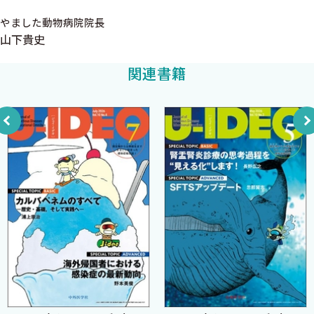
肺炎診療について
私は仮に出演依頼されてもワイドショーの時間帯に毎日のように
◆ 治療
やました動物病院院長
テレビ出演する時間がない．現場の指揮や対応，そして情報の取
山下貴史
原因不明の肺炎の治療
得と整理に精一杯だ．マスメディアにおいてはできれば，このイ
COVID-19に対する特異的な治療
ンフォデミックが現場の医療従事者を苦しめていることを知って
関連書籍
ステロイド
報道に携わってほしい．もし医療従事者に少しでも敬意を抱いて
ロピナビル・リトナビル
くださりご支援いただけるならば，ワイドショーの煽り報道を控
クロロキンやヒドロキシクロロキン
え，代わりに名作映画やスポーツ名場面でも放送いただく方が緊
RNA複製阻害薬
急事態宣言の渦中では世の中の役に立ったのではないだろうか．
トシリズマブ
その他の治療薬
最後に本書の出版にあたり，共に新型コロナウイルス診療にあた
対症療法
った現場の仲間，スタッフ，すべてに感謝を申し上げたい．
治療のまとめ
◆ 予防
2020年6月
基本は接触・飛沫予防策
岡 秀昭
マスク
症状がある患者のケアをする場合
確定/ 疑い患者を入院加療する場合