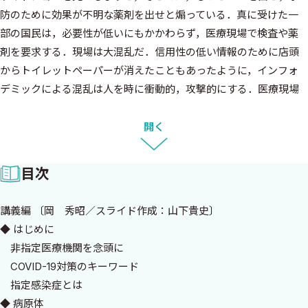
防のために効果が不明な薬剤を出せと煽っている．真に受けた一
部の国民は，必要性が低いにもかかわらず，医療現場で検査や薬
剤を要求する．現場は大混乱だ．信用性の低い情報のために店頭
からトイレットペーパーが消えたこともあったように，インフォ
デミックによる混乱は人を時に衝動的，攻撃的にする．医療現場
は検査の感度が低いことは理解していても，世論を恐れ，検査を保
健所や現場の専門家へ要求する事態となっていった．現場で患者
開く
を診療している私を含めたスタッフの本当のストレスはこの検査
や薬剤を要求する空気であった．トレーニングを受けた専門家に
目次
とって，過重労働の疲労や感染をうけるかもしれない不安や恐怖よ
りもだ．
講義編 〔岡 秀昭／スライド作成：山下貴史〕
◆ はじめに
私はインフォデミックに対し，情報を整理して発信する必要性を
非指定医療機関を念頭に
感じた．CDC，WHO，トップジャーナルからの最新報告，そして
COVID-19対策のキーワード
厚生労働省や国立感染症研究所などの信頼性の高いリソースをも
指定感染症とは
とに，私の感染症専門医としての感覚で，情報を整理して，SNSで
◆ 病原体