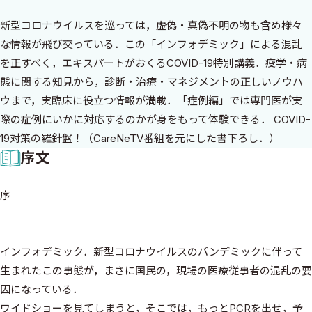
新型コロナウイルスを巡っては，虚偽・真偽不明の物も含め様々
な情報が飛び交っている．この「インフォデミック」による混乱
を正すべく，エキスパートがおくるCOVID-19特別講義．疫学・病
態に関する知見から，診断・治療・マネジメントの正しいノウハ
ウまで，実臨床に役立つ情報が満載．「症例編」では専門医が実
際の症例にいかに対応するのかが身をもって体験できる． COVID-
19対策の羅針盤！（CareNeTV番組を元にした書下ろし．）
序文
序
インフォデミック．新型コロナウイルスのパンデミックに伴って
生まれたこの事態が，まさに国民の，現場の医療従事者の混乱の要
因になっている．
ワイドショーを見てしまうと，そこでは，もっとPCRを出せ，予