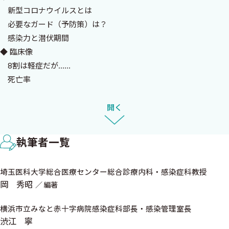
定期情報を提供した．すると幸いにも多くの好意的な反響を得る
新型コロナウイルスとは
ことができた．この内容は日経メディカルにも取り上げられ，さ
必要なガード（予防策）は？
らには株式会社ケアネットより特別講義の要請を受けて，収録し
感染力と潜伏期間
配信された．
◆ 臨床像
本書はこの特別講義を元に書き下ろし，さらに出版時点での最新
8割は軽症だが……
の情報を加筆して編集したものである．単なる情報の整理にとど
死亡率
まらない，より実践的な内容とするため，私の信頼する臨床家の
小児・妊婦
一人である渋江 寧医師との症例検討も収載した．症例検討によ
症状の特徴
開く
り，その情報を感染症の専門医は症例へどう利用するのかがご理解
臨床経過の特徴
いただけるであろう．さらに私のSNSの情報をわかりやすいスライ
◆ 診断
ドにして配信してくださっていた山下貴史獣医師にも本書の編集
執筆者一覧
血液検査所見
に加わっていただいた．随所にちりばめられた山下獣医師のスラ
画像診断所見
イドは，理解が容易になるよう助けてくれることであろう．
埼玉医科大学総合医療センター総合診療内科・感染症科教授
実臨床での診断
2人のご尽力に心より感謝したい．
岡 秀昭
編著
ウイルス学的検査
本書の内容が新型コロナウイルス対策の現場に立つ医療従事者は
「積極的にPCR検査すべし」という議論
横浜市立みなと赤十字病院感染症科部長・感染管理室長
もちろん，インフォデミックに苦しむ方々に広く読んでいただけ
PCR検査の結果は変わりうる
渋江 寧
ることを期待している．