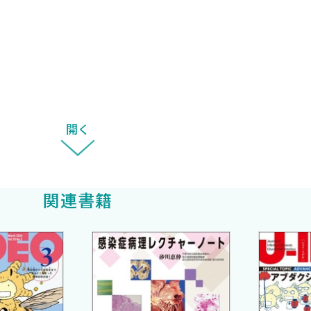
帝国は崩壊寸前となった．それはローマ帝国の支配が最も
，侵入者たちに対してほとんど抵抗することができなかっ
313年にキリスト教を初めて公認した皇帝コンスタンティ
開く
．p.92）
関連書籍
が，一般人は「何人もの皇帝が即位してはただちに退位」
ば十分というわけです．本書は「そういうもの」を目指し
はMedical Knowledge Self-Assessment
に質の高い教材なのですが，これにMKSAP Audio Co
の専門家にミネソタの内科医，Donald Deye医師が