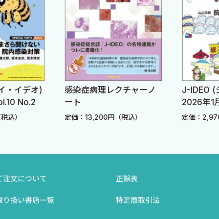
eye先生が臨床医の迷いそうなポイントを的確に質問し，
ていたのですが，それを本書ではちょっと具現化できてい
びやすさ」を本書で追体験していただけていれば，これ以
松宏典様，ぼくの乱筆校正に丁寧に対応していただいた同
お時間をとっていただき，イワタの数々の阿呆な質問に丁寧
ジェイ・イデオ)
感染症病理レクチャーノ
J-IDEO
.10 No.2
ート
2026年1月 
（税込）
定価：13,200円（税込）
定価：2,9
ご注文について
正誤表
取り扱い書店一覧
特定商取引法