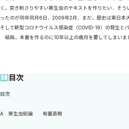
く，突き刺さりやすい寄生虫のテキストを作りたい．そう
ったのが同年同月6日．2009年2月．まだ，歴史は東日
そして新型コロナウイルス感染症（COVID-19）の発生
結局，本書を作るのに10年以上の歳月を要してしまいま
やら，その他諸々のことに忙殺されてしまい，比較的スタ
や，実に，誠に申し訳ないことです．
ところで，ぼくは一介の感染症屋ではありますが，（本文
目次
りません．また，ぼくは虫フェチでもありません．本書に
その大きさを競ったり，目をキラキラさせて顕微鏡でウニ
目次
込んでどうなることかとドキドキ胸をときめかせるような
ように「蟲を愛でる」ところがあるのですが，そういうの
A 寄生虫総論 有薗直樹
「虫愛づる姫君」だったのですが（本文参照），最近はイ
るというよりもほとんど虫に同化しつつあるようです．カ