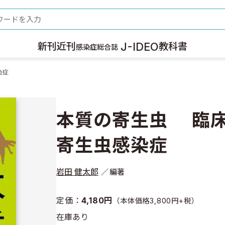
ード
J-IDEO
新刊
近刊
教科書
感染症総合誌
染症
本質の寄生虫 臨
寄生虫感染症
岩田 健太郎
編著
定価：
4,180円
（本体価格3,800円+税）
在庫あり