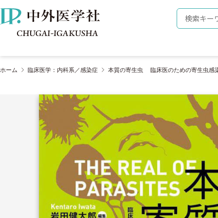
株式会社 中外医学社
検索キーワ
ホーム
臨床医学：内科系／感染症
本質の寄生虫 臨床医のための寄生虫感