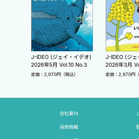
無鉤条虫症 大西健児
ても勉強になるのです．まさにソクラテス・メソッドで，D
有鉤囊虫症 大西健児 中村（内山）ふくみ
方法をとっているのです．とても頭に入りやすい．
エキノコックス症 佐藤直樹
こういうコンテンツがあるといいな，とぼくは前から思っ
えがポンポンと続くテンポの良さ．みなさんも同様の「学
D その他
最後に，本書企画当初からお世話になった中外医学社の岩
皮膚寄生虫症 松岡裕之
し上げます．そして，本書作成にあたり，ご多忙のところ
・イデオ)
J-IDEO (ジェイ・イデオ)
J-IDEO (
 No.4
2026年5月 Vol.10 No.3
2026年3月 Vol
生方にこの場を借りて心から御礼申し上げます．
索引
込）
定価：2,970円（税込）
定価：2,970円
2020年3月
岩田健太郎
会社案内
採用情報