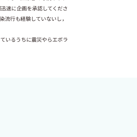
超迅速に企画を承認してくださ
感染流行も経験していないし，
しているうちに震災やらエボラ
らかされていたのでした．い
寄生虫学はあまり得意ではあ
てきた虫を「魚拓」にとって
えしたり，果ては自ら虫を飲み
業界にいる方は風の谷の姫様の
場する倉井華子先生は昔から
学術会に登場するなど，虫愛づ