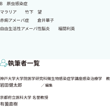
B 原虫感染症
虫に限らず，ぼくは感染症屋の中では決定的にコレクター
マラリア 竹下 望
ん．
赤痢アメーバ症 倉井華子
ただ，虫という「存在」よりも寄生という「現象」にはと
自由生活性アメーバ性脳炎 福間利英
ビビッと来ます．ハイデガーというより，レヴィ・ストロ
ジアルジア症・クリプトスポリジウム症・サイクロ
寄生という概念は（少なくともぼくのオツムでは）理解し
アフリカトリパノソーマ症 所 正治
とは，質問するのが一番と思い，各界のプロの皆様に教え
アメリカトリパノソーマ症 前田卓哉
想定読者は「寄生虫マニア」ではなく，一般的医療者の方
執筆者一覧
内臓リーシュマニア症 所 正治
から知っていたぜ」的なクレームをされても当方は一切関
トキソプラズマ症 塚田訓久
やったけど全然おもしろくなかった」な皆様には，本書は
神戸大学大学院医学研究科微生物感染症学講座感染治療学 教
時代，全然おもしろくなかった」イワタが校正稿を読んで
岩田健太郎
編集
C 蠕虫感染症
ありません．
回虫症・鉤虫症・鞭虫症・蟯虫症 吉川正英
本書は臨床現場で時々遭遇するような寄生虫学的問題に必
京都府立医科大学 名誉教授
トキソカラ症 吉川正英
有薗直樹
と」はできるだけ省き，しかしザックリとした「構造」を