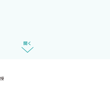
気質を欠いているというか，菌やウイルスに対してもフェ
ても興味がありました．虫体そのものにはよだれはでない
ースなのです（嘘）．
スポーラ症 倉井華子
づらいのです．教科書を読んでもどうもピンとこない，わ
開く
を請おうと思ったのが本書企画のきっかけでした．
々です．よって，筋金入りのプロの方が本書をお読みにな
知いたしませんあしからず．その代わり，「寄生虫なんてわ
絶対に楽しんで読んでいただけるものと思います．「寄生
授
「めっちゃわかりやすいやん，めっちゃ勉強になるわー」
要な事項をしっかりお伝えしています．逆に，現場で必要
感得できるようには工夫しています．たとえば，（非専門