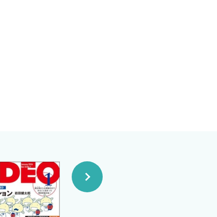
大きく揺らいだ時代だった．何
た．帝国は生き残ったが，北部
ヌス一世は，この混乱の時期を
でよいのです．こうやって，
ています．
 Programの略で，アメリカの
mpanionというのがあっ
インタビューするという方法でと