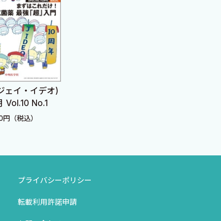
専門家がこれに答えるという
ると思っています．質問，答
上の幸せはありません．
社の中畑謙様に心から御礼申
にお答えいただいたプロの先
 (ジェイ・イデオ)
J-IDEO (ジェイ・イデオ)
J-I
Vol.10 No.1
2025年11月 Vol.9 No.6
2025
70円（税込）
定価：2,970円（税込）
定価：
プライバシーポリシー
転載利用許諾申請