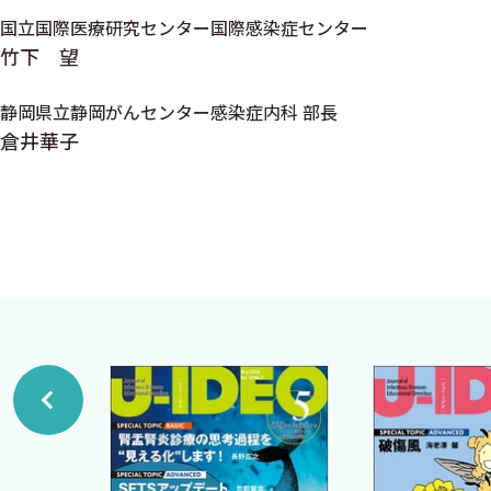
糞線虫症 平田哲生
ときは，以下のような文章がよいのです．
国立国際医療研究センター国際感染症センター
アニサキス症 大路 剛
竹下 望
広東住血線虫症 赤峰敬治
三世紀になると，一連のゲルマン人の侵入が続き，ローマ
静岡県立静岡がんセンター感染症内科 部長
旋尾線虫症 大西健児
人もの皇帝が即位してはただちに退位することを繰り返し
倉井華子
フィラリア症 三島伸介
にはゲルマン人の領土が大きく構えるようになっていた．
イヌ糸状虫症 孫野直起
耐えたのち，帝国全体の再編・強化を試みた．
ロア糸状虫症 吉川正英
（超約 ヨーロッパの歴史．ジョン・ハースト，著．東京書籍
旋毛虫症 前田卓哉
顎口虫症 中村（内山）ふくみ
ここで，マニアはローマ皇帝を順番に完全暗記するのです
肺吸虫症 中村（内山）ふくみ
ローマ帝国滅亡というざっくりした「構造」を体得できれ
肝吸虫症・肝蛭症・異形吸虫症 中村（内山）ふくみ
ところで，読者の皆さんはMKSAPというものをご存知でしょうか．これ
住血吸虫症 前田卓哉
内科専門医試験なんかを受けるときの解説書かつ問題集です．非常
日本海裂頭条虫症 大西健児
て，音声で同じコンテンツを解説してくれています．全米各地