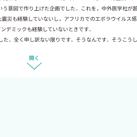
いう意図で作り上げた企画でした．これを，中外医学社が
本大震災も経験していないし，アフリカでのエボラウイルス
とパンデミックも経験していないときです．
した．全く申し訳ない限りです．そうなんです．そうこう
ティックな状況にあった「寄生虫の世界」はずっとほった
開く
をお読みいただければおわかりいただけたと思いますが）
出てくる達人の域に達した虫プロの皆様のように，腹から出
ョウニョ動いている虫を見ながら息をハアハアさせて身悶
フェティシズムがないのです（多少，盛ってます）．この
が決定的にぼくには欠けています．ところで，本書にも登
ヤリングなどのアクセサリーも虫，ゴキブリのコスプレで
フカ的ですね．