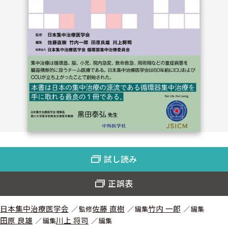
試し読み
正誤表
日本集中治療医学会
佐藤 直樹
竹内 一郎
監修
編集
編集
田原 良雄
川上 将司
編集
編集