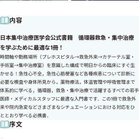
内容
日本集中治療医学会公式書籍 循環器救急・集中治療
を学ぶために最適な1冊！
時間軸や勤務場所（プレホスピタル→救急外来→カテーテル室・
手術室→集中治療室）を意識した構成で明日からの臨床にすぐ生
かせる！急性心不全，急性心筋梗塞など各種疾患について診断に
必要な検査や身体所見から，薬物療法，体温管理や呼吸管理まで
体系的に学べる，循環器，救急・集中治療で活躍するすべての若手
医師・メディカルスタッフに最適な入門書です．この1冊で救急外
来や院内急変などさまざまなシチュエーションにおける対応をひ
ととおり学べる必携書．
序文