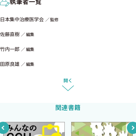
ています．本書は循環器集中治療のバイブルになると思います．
執筆者一覧
7．背部痛〈貞広智瑛梨〉
最後になりますが，日本の循環器診療を担う日本循環器学会と
8．四肢痛〈松尾璃瑳子〉
集中治療を担う日本集中治療医学会の連携が，この領域において
日本集中治療医学会
監修
非常に重要と考えています．日本の循環器集中治療のさらなる発展
3．循環器救急の初期評価・検査
に向けて，今後とも両学会が緊密に協力していくことを切に願って
佐藤直樹
編集
1．血液ガス分析〈熊城伶己〉
います．
2．聴診〈伊藤智範〉
竹内一郎
編集
3．心電図：虚血〈田村章憲塩見紘樹〉
2025年2月
4．心電図：虚血以外の病態・疾患〈田村章憲塩見紘樹〉
田原良雄
編集
小 林 欣 夫
5．POCUS（point—of—careultrasonography）〈亀田徹〉
6．心エコー：虚血〈大澤匠石津智子〉
開く
7．心エコー：虚血以外の病態・疾患〈大澤匠石津智子〉
8．経食道心エコー〈和地純佳原田顕治〉
9．CT〈立石和也〉
関連書籍
4．ショックの初期評価・治療
1．気管挿管〈山本泰史〉