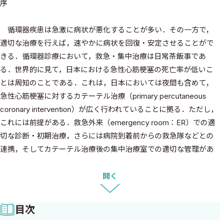
序
循環器疾患は急激に病状が悪化することが多い．その一方で，
適切な治療を行えば，速やかに病状を回復・安定させることがで
きる．循環器診療において，救急・集中治療は日常茶飯事であ
る．世界的に見て，日本における急性心筋梗塞の死亡率が低いこ
とは周知のことである．これは，日本においては夜間も含めて，
急性心筋梗塞に対するカテーテル治療（primary percutaneous
coronary intervention）が広く行われていることに拠る．ただし，
これには前提がある．救急外来（emergency room：ER）での適
切な診断・初期治療，さらには病院到着前からの救急隊などとの
連携，そしてカテーテル治療後の集中治療室での適切な管理があ
ってからこそ，急性心筋梗塞の死亡率が低いのである．
近年，循環器領域のインターベンションは，冠動脈疾患や末梢
開く
動脈疾患に対するものだけでなく，不整脈に対するインターベン
ション，弁膜症をはじめとした心不全に対するインターベンショ
目次
ン，さらには肺循環疾患でのインターベンションと多岐に渡り行