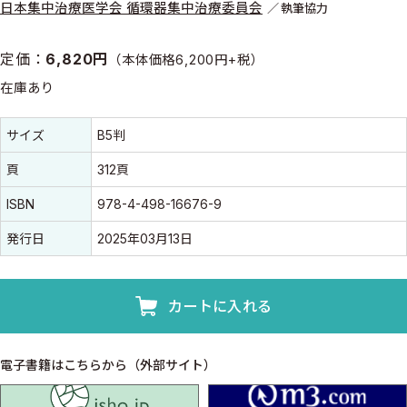
日本集中治療医学会 循環器集中治療委員会
執筆協力
定価：
6,820円
（本体価格6,200円+税）
在庫あり
書誌情報
書誌情報
サイズ
B5判
頁
312頁
ISBN
978-4-498-16676-9
発行日
2025年03月13日
カートに入れる
電子書籍はこちらから（外部サイト）
isho.jp