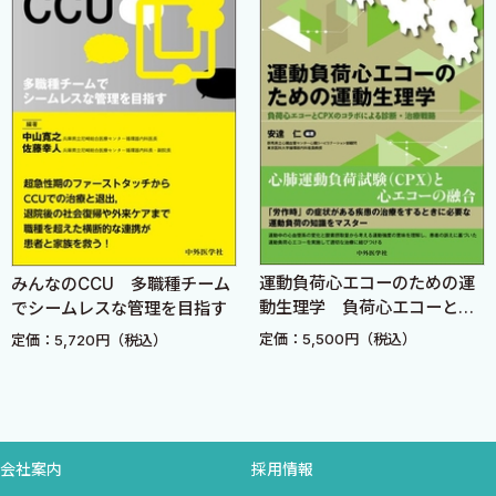
2．心原性ショック〈的場哲哉〉
3．心タンポナーデ・心囊穿刺〈清水勇人〉
5．急性冠症候群の初期評価・治療
1．ST上昇型急性冠症候群（STE—ACS）〈立石和也〉
2．非ST上昇型急性冠症候群（NSTE—ACS）〈立石和也〉
3．心筋梗塞の機械的合併症〈桑原政成〉
6．不整脈の初期評価・治療
1．上室性不整脈〈川治徹真〉
運動負荷心エコーのための運
みんなのCCU 多職種チーム
2．心室性不整脈〈坂本和生〉
動生理学 負荷心エコーと
でシームレスな管理を目指す
3．QT延長・Torsadedepointes（トルサードドポワント）〈寒
CPXのコラボによる診断・治
定価：5,500円（税込）
定価：5,720円（税込）
療戦略
川睦子〉
4．徐脈性不整脈〈保坂幸男〉
7．心不全の初期評価・治療
会社案内
採用情報
1．急性心不全〈白壁章宏〉