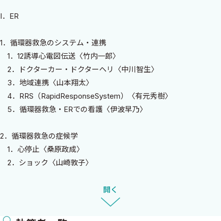
われている．インターベンション後の集中治療を的確に行っていく
I．ER
ためにも，これらに対する知識が必要である．循環器領域の集中
治療においては，補助循環も重要な役割を果たす．最近，
1．循環器救急のシステム・連携
IMPELLAの使用が，心原性ショックを合併したST上昇型心筋梗塞
1．12誘導心電図伝送〈竹内一郎〉
患者の死亡のリスクを低減するとの報告（DanGer Shock試験）な
2．ドクターカー・ドクターヘリ〈中川智生〉
ど，この領域での進歩も目覚ましいものがあり，補助循環に対する
3．地域連携〈山本翔太〉
updateも必要である．
4．RRS（RapidResponseSystem）〈有元秀樹〉
循環器疾患の集中治療は，他臓器の集中治療と一線を画するも
5．循環器救急・ERでの看護〈伊波早乃〉
のがある．循環器救急・集中治療のエキスパートとなるために
は，ERにおける適切な診断・初期治療，各種循環器疾患に対する
2．循環器救急の症候学
インターベンション，補助循環を含めた集中治療室での管理，さ
1．心停止〈桑原政成〉
らにはメディカルスタッフとのチーム医療など，多くのことを知っ
2．ショック〈山崎敦子〉
ていなくてはならない．日本集中治療医学会の循環器集中治療委
3．胸痛〈平野孝士〉
員会の先生方は，この分野における日本の権威である．本書「All
4．呼吸困難〈島田航輔〉
開く
in one！ 循環器救急・集中治療」は，この先生方を中心に，各分
5．失神〈森来実〉
野のエキスパートの先生方が担当の項目を分かりやすく執筆され
6．動悸〈岸本勇将〉