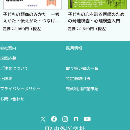
1．細胞内液と細胞外液
2．細胞膜の構造と水の移動
子どもの頭痛のみかた ―考
子どもの心を診る医師のため
えかた・伝えかた・つなげか
の発達検査・心理検査入門 改
3．毛細血管の血管壁の構造
た―
訂3版
定価：3,850円（税込）
定価：3,520円（税込）
4．浮腫の発症機序
5．血漿浸透圧と張度
6．輸液製剤の特徴と考え方
会社案内
採用情報
企画応募
II実践編 治療による水の流れを知る
ご注文について
取り扱い書店一覧
A 経口補液療法（ORT）
1．ORS開発の経緯
正誤表
特定商取引法
2．ORSの組成と吸収メカニズム
プライバシーポリシー
転載利用許諾申請
3．脱水症とその評価方法
お問い合わせ
4．適応と方法
5．脱水症のときにスポーツドリンクではだめなのか？
6．OS-1®はなぜWHO推奨の組成とは異なるのか？
7．ORSにクエン酸を入れる意味は？