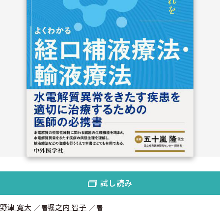
試し読み
野津 寛大
堀之内 智子
著
著