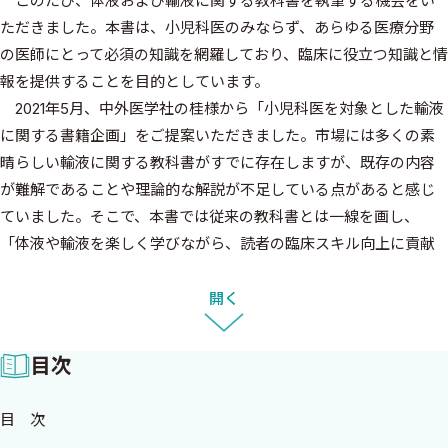
このたび、体液および輸液に関する教科書を執筆する機会をい
ただきました。本書は、小児科医のみならず、あらゆる医療分野
の医師にとって必須の知識を網羅しており、臨床に役立つ知識と情
報を提供することを目的としています。
2021年5月、中外医学社の桂様から「小児科医を対象とした輸液
に関する書籍企画」をご提案いただきました。市場には多くの素
晴らしい輸液に関する教科書がすでに存在しますが、既存の内容
が難解であることや理論的な解説が不足している点があると感じ
ていました。そこで、本書では従来の教科書とは一線を画し、
「体液や輸液を楽しく学びながら、読者の臨床スキル向上に貢献
できる教科書」を目指したいという希望をお伝えし、桂様からも
ご賛同をいただきました。その後、構想を練り、執筆を進めてまい
開く
りました。
出版までの4年間は長い道のりでしたが、常に最新の知識とエビ
目次
デンスをアップデートし、その変化を楽しみながら執筆すること
ができました。詳細について考えを巡らせるうちに多くの疑問が
目 次
浮かび、解決しつつ進める中で、私自身の理解が不十分であったこ