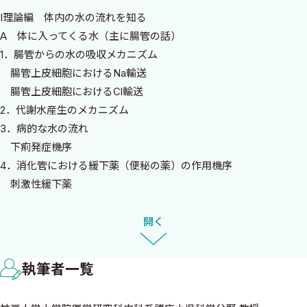
とに気づかされました。その結果、臨床医が知っておくべき知識
I理論編 体内の水の流れを知る
を漏れなく伝えることを心がけました。執筆過程は刺激的で、私
A 体に入ってくる水（主に腸管の話）
が積み上げてきた腎臓学や遺伝学、チャネル・輸送体に関する知
1．腸管からの水の吸収メカニズム
識を総動員して、現在の集大成としてまとめることができました。
腸管上皮細胞におけるNa輸送
共著者の堀之内智子先生も、はじめは不安な様子で原稿を見せ
腸管上皮細胞におけるCl輸送
てくださいましたが、少し助言をするたびに、素晴らしい内容に
2．代謝水産生のメカニズム
改善して仕上げてくださいました。その結果、私自身も多くを学
3．病的な水の流れ
び、疑問を投げかけることで原稿が何度も往復しました。堀之内
下痢発症機序
先生も熱心に執筆を進め、毎回深夜に送られてくる修正原稿に、
4．消化管における緩下薬（便秘の薬）の作用機序
心配になることもありましたが、本人の意志（自己研鑽）による
刺激性緩下薬
ものと理解しております（笑）。堀之内先生も執筆が楽しく、一
非刺激性緩下薬
つの知識に関して調べ始めたら止まらなくなると何度もおっしゃ
緩下薬常用の副作用 偽性ギッテルマン症候群に関して
開く
っていました。
5． 腸管上皮細胞における輸送体の異常と輸送体をターゲットとし
このように、心から楽しみながら執筆した一冊が完成しまし
た薬剤
た。中外医学社からの校正原稿を確認した際には、身震いするほ
執筆者一覧
遺伝子異常により発症する病態
どの出来映えであり、すべての臨床医に読んでいただきたいと自信
薬剤のターゲット
を持っております。ぜひお手に取ってご覧いただければ嬉しいで