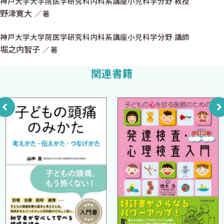
神戸大学大学院医学研究科内科系講座小児科学分野 教授
す。また、本書がご好評いただけました際には、次回は私の同じ
野津寛大
著
B 体から出ていく水（主に腎臓の話）
く得意とする血液ガスの解釈に関する教科書にも取り組みたいと
1．排尿〜糸球体、尿細管における水の流れ〜
神戸大学大学院医学研究科内科系講座小児科学分野 講師
考えておりますので、楽しみにしていてください。
糸球体内における血液の流れ
堀之内智子
著
最後に、この素晴らしい企画をご依頼いただき、その後もサポー
糸球体の構造と濾過機能
トしてくださった中外医学社の桂彰吾様、そして、桂様とともに
関連書籍
糸球体で濾し出された後の原尿の流れ
校正を行ってくださった中村様、その他、同社の関係者の皆様に
2． 利尿薬の作用機序および関連する遺伝性尿細管機能異常症
心より感謝申し上げます。
アセタゾラミド
フロセミド
2025年5月
サイアザイド
神戸大学大学院医学研究科内科系講座小児科学分野 教授
スピロノラクトン
野津寛大
トリアムテレン
トルバプタン
3． 不感蒸泄
不感蒸泄こぼれ話
C 体内における水の分布