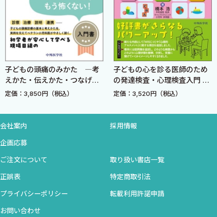
さらに，漢方薬は母子同服といって，親子で飲む方法がありま
(1) 不眠→酸棗仁湯
す．漢方薬を使って，家族療法の1つとして治療するのです．この
【症例】眠れない，疲れ：30歳 女性
方法により，病気を子どもだけの問題として見るのではなく，家
(2) 子育てのイライラ→抑肝散加陳皮半夏
族全体で体とこころを整える「見方」に変わります．
【症例】子育てのイライラ：34歳 女性
(3) 疲れ→十全大補湯
3つ目が，漢方薬は，新しい「診方」になることです．
痛のみかた ―考
子どもの心を診る医師のため
北大式小児
【症例】疲れ：33歳 女性
漢方薬の診断方法は，表層の問題だけではなく病気の根っこを診
えかた・つなげか
の発達検査・心理検査入門 改
ボード 連
乳児期のエッセンス：安全基地の大切さ
訂3版
ック
る「診方」です．
50円（税込）
定価：3,520円（税込）
定価：5,9
【症例】癇癪，爪噛み：3歳 女児
例えば，頭痛を訴える患者さんの場合．東洋医学の独自の問診
育児不安（子育てのイライラ），月経前症候群：36歳 女性
と診察により，頭痛の原因がどこにあるかを調べ，根本的な解決
【症例】学校へ行きたくないと泣く，便秘：7歳 男児／頭
会社案内
採用情報
法を探します．もちろん，心配事やストレスなど心理的な要因で，
痛，子育てのイライラ：37歳 女性
企画応募
頭痛が悪化する場合もあるでしょう．そんな場合は，こころと体
2 幼児期×職場復帰母
を一緒に考える「心身一如」という考え方により，こころへのア
ご注文について
取り扱い書店一覧
1．幼児期
プローチを行うこともあります．
正誤表
特定商取引法
(1) 便秘→小建中湯，大建中湯，桂枝加芍薬大黄湯
体からこころへ・こころから体へと，双方向のアプローチを行う
【症例】便秘：2歳 男児
プライバシーポリシー
転載利用許諾申請
結果，頭痛だけが治るのではなく，めまいや動悸，こころの不調
(2) 下痢→六君子湯，人参湯
も改善し，全体の調子が良くなります．
お問い合わせ
【症例】下痢：3歳 男児