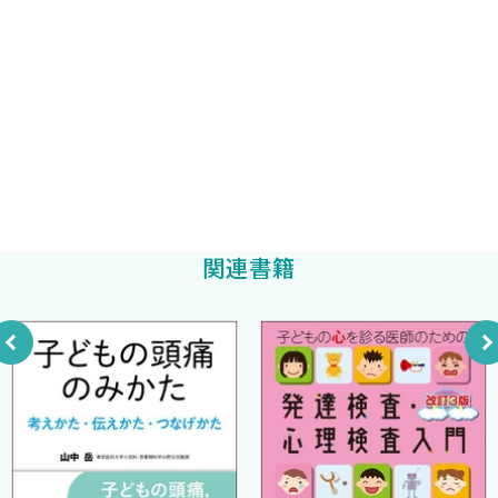
(2) 漢方薬がこころと体を整える理由
す．
3．子育てに漢方を
漢方薬にはエビデンスも集積されており，即効性がある治療も多
名鉄病院 小児科・小児漢方内科，クリニックかけはし 小児科，か
1 乳児期×新米母
数わかってきています．患者さんにとっても医療者にとっても，
けはし糖尿病・甲状腺クリニック 漢方内科
1．乳児期
「治療法がない」という嘆きから，「ほかにも方法がある」とい
鈴村水鳥
著
(1) 夜泣き→甘麦大棗湯
う希望に変わるのです．
【症例】夜泣き：11カ月 男児
日本小児東洋医学会代表理事，Ｋこどもクリニック 漢方外来，公
(2) ミルクの吐き戻し→六君子湯
立陶生病院 漢方外来
2つ目は，漢方薬は病気と家族の「見方」を変えます．
山口英明
【症例】ミルクの吐き戻し：６カ月 女児
監修
筆者は，医学生のときに天疱瘡という難病を発症し，ステロイド
(3) 乳児排便困難・便秘→小建中湯
剤の内服や血漿交換を行いました．いったんは退院しましたがす
関連書籍
【症例】排便時に大泣きする：11カ月 男児
ぐに再燃の気配があり，先行きが見えず根本的な治療を模索して
(4) 肛門周囲膿瘍→排膿散及湯，十全大補湯
いました．そんな折に出会ったのが，漢方薬と鍼灸でした．
【症例】肛門の周りのできもの：９カ月 男児
病気を治すという目標に向かって，西洋医学と東洋医学の治療を
(5) 乳児脂漏性湿疹→黄耆建中湯，治頭瘡一方
組み合わせると，病気の「見方」が変わります．西洋医学で細部の
【症例】湿疹：3カ月 男児
病理や病態を理解しながらも，東洋医学の「病気はバランスの乱
(6) 疳の虫→抑肝散加陳皮半夏
れ」という包括的な考え方を取り入れることで，新たな道筋が見
【症例】疳の虫：10カ月 女児
えてきて，患者として治る希望を抱くことができました．
2．新米母