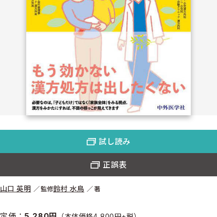
試し読み
正誤表
山口 英明
鈴村 水鳥
監修
著
定価：
5,280円
（本体価格4,800円+税）