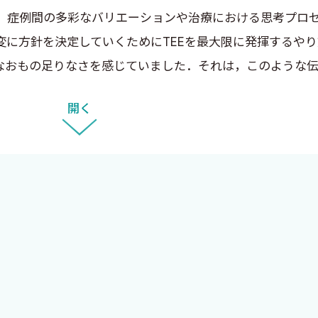
，症例間の多彩なバリエーションや治療における思考プロ
変に方針を決定していくためにTEEを最大限に発揮するや
もなおもの足りなさを感じていました．それは，このような
十分だからです．直伝でしか伝えられない「ものの考え方
開く
えられていないのです．そのような教育は，身近にいて一
るかとなると，いいアイデアが浮かびません．そんなとき，
き，いろいろお話する中で，「マンツーマンで教える形式
が，別に隠し事をしているわけではないので，何となくし
いいたりました．本書は，私が麻酔科医と語りながら，私の
予測も盛り込みました．しかし，そのような形をとっても，
してそれに関して読者が質問し，それに対して私が答える，
ラム的なことがHP上でできないかと考えています．この「
．