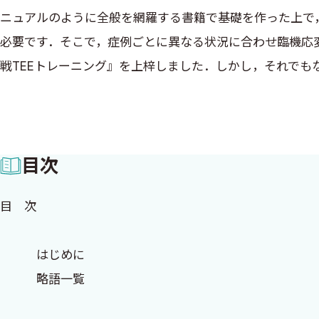
ニュアルのように全般を網羅する書籍で基礎を作った上で
必要です．そこで，症例ごとに異なる状況に合わせ臨機応
戦TEEトレーニング』を上梓しました．しかし，それで
り，読者が自分でできるようになるのを手助けするには不
って乗り越えていくかという「課題解決」の方法がまだ伝
ら伝えていくしかないものです．しかし，具体的にどうす
目次
ないタイプの本を作れませんか？」というご提案をいただ
た．当初，『裏マニュアル』というタイトルも考えました
目 次
を書き進めていくうち，『直伝！TEE』がいいな，と思
ていくという形に仕上げ，私の経験や挑戦をはじめ，将来
はじめに
には変わりありません．そこで，一計を案じ，書籍を提供
略語一覧
いただきながらディスカッションしていくといったフォー
カッション」は，withコロナ時代における新たな試みです