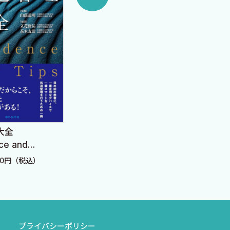
大全
新生
まずはここから 鎮静管
ce and
理 実況中継！
定価：
100円（税込）
定価：3,080円（税込）
プライバシーポリシー