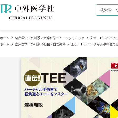
株式会社 中外医学社
検索キーワ
ホーム
臨床医学：外科系／麻酔科学・ペインクリニック
直伝！TEE バー
ホーム
臨床医学：外科系／心臓・血管外科
直伝！TEE バーチャル手術室