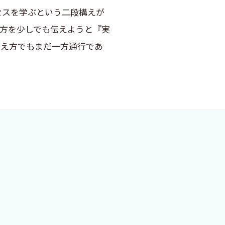
セスを学ぶという二段構えが
り方を少しでも伝えようと『実
伝え方でもまだ一方通行であ
」や問題に遭遇したときどうや
つ一つディスカッションしなが
中外医学社から「これまでに
の本」という案が浮かびまし
っくりきません．その後，原稿
思いや考え方，ワザなどを伝え
所詮書籍である限り一方通行
あるいは他の読者から意見を
バーチャル・フロアー・ディス