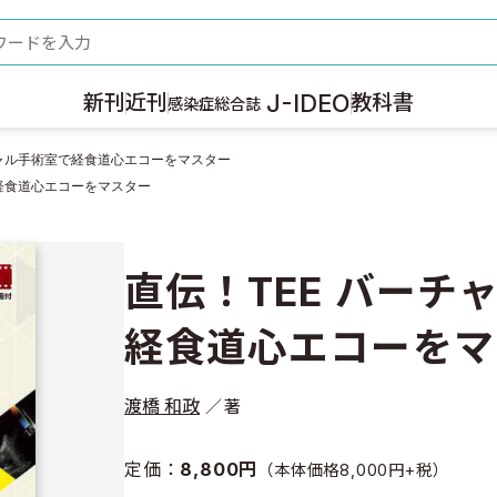
ード
J-IDEO
新刊
近刊
教科書
感染症総合誌
チャル手術室で経食道心エコーをマスター
で経食道心エコーをマスター
直伝！TEE バーチ
経食道心エコーをマ
渡橋 和政
著
定価：
8,800円
（本体価格8,000円+税）