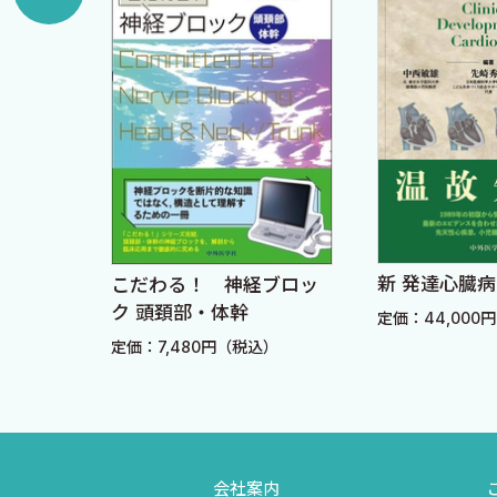
エコーにのめり込んだわけ
技術の進歩
プラスαを求めよう
目としてのエコー
救急でのエコー
外科治療のエコーガイド
真似ることから自分で創り出すことへ
上達の秘訣
新 発達心臓
こだわる！ 神経ブロッ
ュアル
●文献
ク 頭頚部・体幹
定価：44,000
）
定価：7,480円（税込）
第2部 中級者向け
SECTION A TEEが使えるようになるには
TEEノートとビデオ記録
会社案内