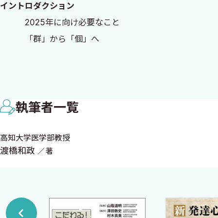
イントロダクション
2025年に向け必要なこと
2022年2月
「群」から「個」へ
渡橋和政
2025年対応型TEE
●文献
■登場人物
執筆者一覧
第1部 初心者向け
高知大学医学部教授
上達への最短コース
渡橋和政
著
自分で絵を描いてみる
イメージトレーニング
テキストと対話する
プローブの挿入，操作