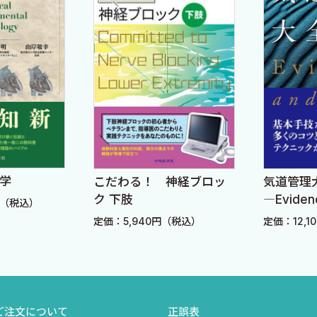
病学
こだわる！ 神経ブロッ
気道管理
ク 下肢
―Eviden
円（税込）
Tips―
定価：5,940円（税込）
定価：12,
ご注文について
正誤表