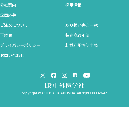
2. 新生児の評価と蘇生
会社案内
採用情報
1．分娩前後の児の生理学的な変化〈矢田ゆかり〉
企画応募
2．新生児の評価法〈甘利昭一郎 鈴木康之〉
ご注文について
取り扱い書店一覧
3．新生児蘇生法〈甘利昭一郎 鈴木康之〉
4．わが国のNCPR〈甘利昭一郎 鈴木康之〉
正誤表
特定商取引法
5．NICU管理や新生児期の手術が必要となる母体と児の管理
プライバシーポリシー
転載利用許諾申請
〈橘 一也〉
お問い合わせ
3. 新生児の神経学的合併症
1．脳性麻痺〈和田和子〉
2．わが国の無過失補償制度（産科医療補償制度）〈前田和
寿 多田文彦〉
4. 麻酔の児への影響
Copyright © CHUGAI-IGAKUSHA. All rights reserved.
1．総論 産科麻酔と胎児の知識〈坂野 彩〉
2．母体への麻酔が胎児に与える影響〈坂野 彩〉
3．硬膜外麻酔による無痛分娩中の母体発熱の機序と胎児への
影響〈坂野 彩〉113