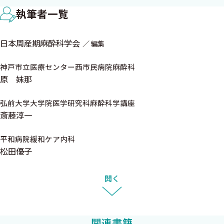
弘行〉
た．これはひとえに教科書編集委員会の責任です．多忙な中，こ
執筆者一覧
の教科書の執筆を引き受けいていただいた先生方には改めて執筆
第2章 周産期麻酔に必要な産科の知識
の御礼を申し上げるとともに，出版の遅れに関しては深くお詫び
日本周産期麻酔科学会
編集
1. 妊娠中の生理学
を申し上げます．またこの間，献身的かつ継続的に出版のためご
【母体の生理学】
尽力いただいた中外医学社の上岡様，笹形様には心からの感謝の
神戸市立医療センター西市民病院麻酔科
1．循環器系の変化〈若田竜一〉
原 妹那
意を表します．
2．呼吸器系の変化〈渡邉美貴〉
この教科書が日本の周産期医療の向上に少しでも貢献できるこ
3．消化器系・腎臓の変化〈渡邉美貴〉
弘前大学大学院医学研究科麻酔科学講座
とを願っています．
4．血液系の変化〈渡邉美貴〉
斎藤淳一
5．その他の変化〈若田竜一〉
令和6年4月10日
平和病院緩和ケア内科
【胎盤の生理学】
教科書編集委員会一同
松田優子
6．胎盤〈望月純子〉
7．子宮胎盤循環〈望月純子〉
開く
2. 妊娠中の母児管理
1．妊婦健診〈長谷川潤一〉
2．胎児診断・出生前診断〈長谷川潤一〉
関連書籍
3．麻酔科医による分娩前評価〈坂本三樹 長谷川潤一〉