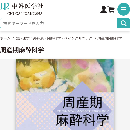
株式会社 中外医学社
検索キーワード
ホーム
臨床医学：外科系／麻酔科学・ペインクリニック
周産期麻酔科学
周産期麻酔科学