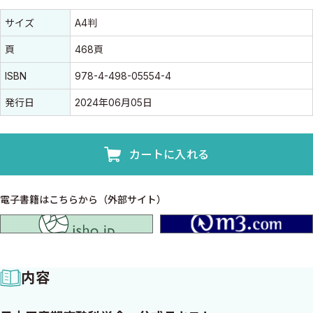
書誌情報
書誌情報
サイズ
A4判
頁
468頁
ISBN
978-4-498-05554-4
発行日
2024年06月05日
カートに入れる
電子書籍はこちらから（外部サイト）
isho.jp
内容