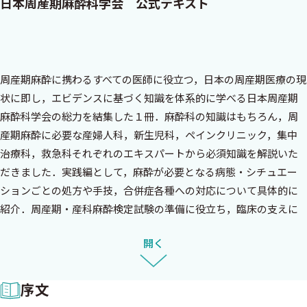
日本周産期麻酔科学会 公式テキスト
周産期麻酔に携わるすべての医師に役立つ，日本の周産期医療の現
状に即し，エビデンスに基づく知識を体系的に学べる日本周産期
麻酔科学会の総力を結集した１冊．麻酔科の知識はもちろん，周
産期麻酔に必要な産婦人科，新生児科，ペインクリニック，集中
治療科，救急科それぞれのエキスパートから必須知識を解説いた
だきました．実践編として，麻酔が必要となる病態・シチュエー
ションごとの処方や手技，合併症各種への対応について具体的に
紹介．周産期・産科麻酔検定試験の準備に役立ち，臨床の支えに
なる，日本周産期麻酔科学会公式テキスト
開く
序文