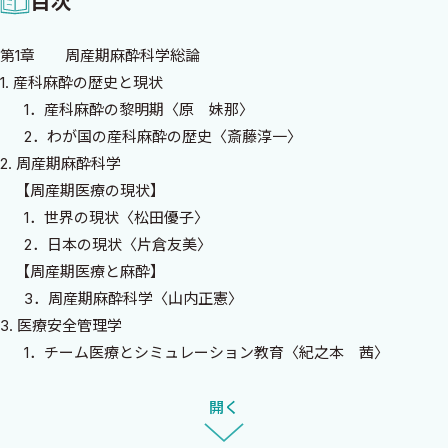
目次
の積極的な貢献が必要とされています．もちろん生殖医療に関す
る麻酔管理も本来であれば麻酔科医が管理すべきです．
第1章 周産期麻酔科学総論
このように周産期医療の現場からは，麻酔管理や集中治療やペ
1. 産科麻酔の歴史と現状
インクリニックに長けた麻酔科医への期待は高まる一方ですが，
1．産科麻酔の黎明期〈原 妹那〉
周産期医療の対象となる妊産婦，褥婦，胎児，新生児に安全で質
2．わが国の産科麻酔の歴史〈斎藤淳一〉
の高い周産期麻酔を提供するためには，麻酔科医自身も周産期麻
2. 周産期麻酔科学
酔に関する知識を深め経験を蓄積することが求められています．
【周産期医療の現状】
しかし我が国では分娩の集約化が遅れており，また周産期医療の
1．世界の現状〈松田優子〉
システムも地域により大きく異なるため，個々の施設でこれを達
2．日本の現状〈片倉友美〉
成するのは容易ではありません．このような状況を鑑み，我々は
【周産期医療と麻酔】
全国的な周産期麻酔科学の情報発信と連携の拠点として，日本周
3．周産期麻酔科学〈山内正憲〉
産期麻酔科学会の設立を目指します．
3. 医療安全管理学
学会が設立されてから早くも5年が経過しましたが，この間に日
1．チーム医療とシミュレーション教育〈紀之本 茜〉
本周産期麻酔科学会は着実に成長し，会員数は1000名に迫り，学
2．意思決定支援〈木下真央〉
術集会は3回を数えました．そして学会設立の理念を実現するため
3．各種報告制度（医療事故関係・医療安全）〈野口智子〉
開く
に，周産期麻酔資格認定医制度と認定試験も計画されています．し
4．周産期に関わる麻酔科医のためのさまざまな講習会〈角倉
かし教科書の発行には執筆依頼から3年近くが経過してしまいまし