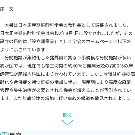
序 文
本書は日本周産期麻酔科学会の教科書として編纂されました．
日本周産期麻酔科学会は令和2年4月1日に設立されましたが，その
設立の目的は「設立趣意書」として学会のホームページに以下の
ように示されています．
分娩施設が集約化した諸外国と異なり小規模な分娩施設が多い
我が国では，現在でも帝王切開の約40％と無痛分娩の約80％の麻
酔管理が産婦人科医により行われています．しかし今後は妊婦の高
齢化や合併症を持つ妊婦の増加に伴い，周産期により高度な麻酔
管理や集中治療が必要とされる機会が増えることが予測されてい
ます．また無痛分娩の増加に伴い事故の報道も散見されるように
なっていることから，無痛分娩にも麻酔科医がより積極的に関与し
てより質の高い疼痛管理を行いつつ安全性を担保することが社会
開く
から求められています．さらには医学の進歩に伴い新しい胎児治
療や新生児治療の増加も予測されており，この分野でも麻酔科医