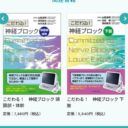
4．胎児治療〈遠藤誠之〉
5．胎児治療の麻酔管理〈盤井多美子〉
3. 胎児の評価と治療
【分娩中の母体評価と治療】
1．正常な分娩経過の知識〈柿ヶ野藍子〉
2．異常な分娩経過への対応〈牧野真太郎〉
【分娩中の胎児評価と治療】
3．分娩中の胎児評価〈松山達也 味村和哉〉
4．CTGの読み方〈八木一暢 味村和哉〉
5．日本産科婦人科学会（JSOG）によるレベル分類〈小松伶
奈 味村和哉〉
6．子宮内胎児蘇生〈魚川礼子〉
ブロック 頭
こだわる！ 神経ブロック 下
気道管理大全 ―Evi
肢
and Tips―
第3章 周産期麻酔に必要な新生児科の知識
込）
定価：5,940円（税込）
定価：12,100円（税
1. 胎児の生理学
1．子宮内環境の特殊性〈中西秀彦〉