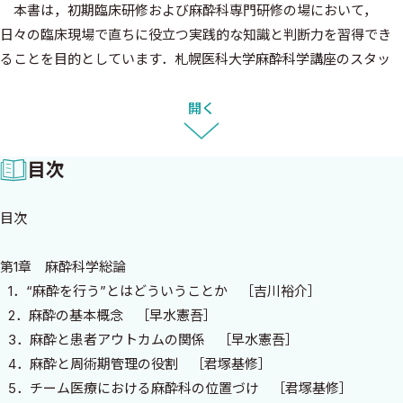
本書は，初期臨床研修および麻酔科専門研修の場において，
日々の臨床現場で直ちに役立つ実践的な知識と判断力を習得でき
ることを目的としています．札幌医科大学麻酔科学講座のスタッ
フ・大学院生が中心となって長年培ってきた教育資源を活用し，最
新の知見を盛り込みながら編集を行いました．可能な限り簡潔か
開く
つ具体的な記述を心がけ，現場での即応性と再現性を重視してい
ます．
目次
また，本書には要所にコラムを掲載しています．これは著者の
現場での経験や思考，研修医への助言など，通常の教科書では得
目次
られない視点を伝えるためのものです．現場の生の声がわかる，
こうしたコラムを通じて麻酔科の奥深さや魅力を感じ取っていた
第1章 麻酔科学総論
だければ幸いです．
1．“麻酔を行う”とはどういうことか ［吉川裕介］
なお，本書は類書によくあるポケットサイズ（B6判）ではな
2．麻酔の基本概念 ［早水憲吾］
く，視認性と記載内容の充実を優先し，A5サイズで刊行されま
3．麻酔と患者アウトカムの関係 ［早水憲吾］
す．白衣のポケットに収めるにはやや大きいかもしれませんが，よ
4．麻酔と周術期管理の役割 ［君塚基修］
り充実した内容かつ，見やすい図表で臨床現場で携帯可能な実用
5．チーム医療における麻酔科の位置づけ ［君塚基修］
的なハンドブックとして，常に手元に置いていただける一冊とな