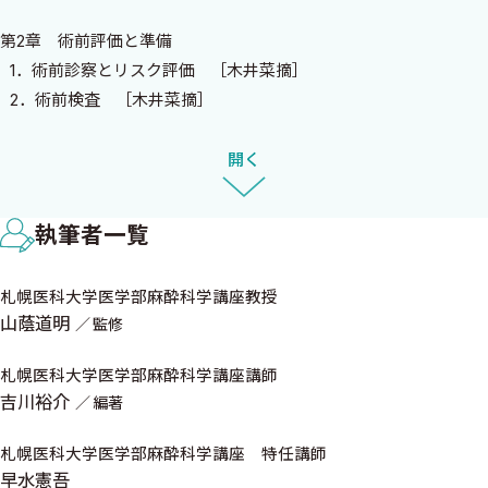
るよう構成しました．
第2章 術前評価と準備
麻酔科研修は，単に技術を習得する場ではなく，チーム医療の
1．術前診察とリスク評価 ［木井菜摘］
一員として患者の命を預かる責任を自覚し，その使命を果たす姿
2．術前検査 ［木井菜摘］
勢を学ぶ貴重な機会です．本書が，すべての研修医の皆さんにとっ
3．術前の最適化 ［立花俊祐］
て麻酔科の研修をより実りあるものとし，臨床医としての礎を築
4．術前薬剤管理 ［枝長充隆］
開く
く手助けとなることを心より願っております．
5．周術期禁煙指導と患者教育 ［枝長充隆］
6．前投薬 ［立花俊祐］
2026年3月 日本麻酔科学会第73回学術集会開催を記念して
執筆者一覧
札幌医科大学医学部麻酔科学講座 教授
第3章 麻酔の計画と選択
山 蔭 道 明
札幌医科大学医学部麻酔科学講座教授
1．患者特性に基づく麻酔方法の選択，麻酔の準備 ［茶木友浩］
山蔭道明
監修
2．低侵襲手術における麻酔戦略 ［茶木友浩］
3．ハイリスク患者の麻酔管理 ［佐藤智恵］
札幌医科大学医学部麻酔科学講座講師
4．POCUSの活用 ［佐藤智恵］
吉川裕介
編著
第4章 麻酔導入・維持・覚醒
札幌医科大学医学部麻酔科学講座 特任講師
早水憲吾
1．各種麻酔導入方法 ［吉川裕介］