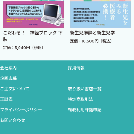
1．術後診察と合併症の早期発見 ［澤田敦史］
2．急性疼痛管理 ［澤田敦史］
3．慢性術後痛の予防戦略 ［澤田敦史］
4．早期離床プログラムの導入 ［澤田敦史］
こだわる！ 神経ブロック 下
新生児麻酔と新生児学
肢
定価：16,500円（税込）
第7章 モニタリング
定価：5,940円（税込）
1．心電図 ［救仁郷達也］
2．非観血的・観血的血圧測定 ［平畑知輝］
3．肺動脈カテーテル ［佐藤優真］
会社案内
採用情報
4．経食道心エコー（TEE） ［前田真岐志］
企画応募
5．脳酸素飽和度 ［高橋可南子］
ご注文について
取り扱い書店一覧
6．カプノグラム ［小北篤史］
7．脳波モニタリング ［平畑知輝］
正誤表
特定商取引法
8．筋弛緩モニタリング ［杉山由紀］
プライバシーポリシー
転載利用許諾申請
9．血液凝固モニタリング ［佐藤智恵］
お問い合わせ
10．体温モニタリング ［田中聡一］
11．血液ガス分析 ［東口 隆］