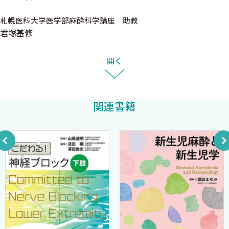
2．静脈麻酔vs吸入麻酔の選択基準 ［吉川裕介］
札幌医科大学医学部麻酔科学講座 助教
3．オピオイドの使い方 ［早水憲吾］
君塚基修
4．筋弛緩薬の使い方 ［杉山由紀］
5．術後回復の早期化戦略 ［木井菜摘］
開く
第5章 術中管理の実践
1．循環管理 ［吉川裕介］
関連書籍
2．輸液管理
A）晶質液，膠質液，アルブミン製剤 ［大野 翔］
B）赤血球濃厚液，新鮮凍結血漿，凝固因子製剤 ［大野 翔］
3．呼吸管理 ［枝長充隆］
4．体温管理と低体温対策 ［立花俊祐］
5．麻酔下の合併症予防と早期対策 ［立花俊祐］
6．周術期の抗菌薬適正使用 ［菊池謙一郎］
第6章 術後管理と疼痛コントロール