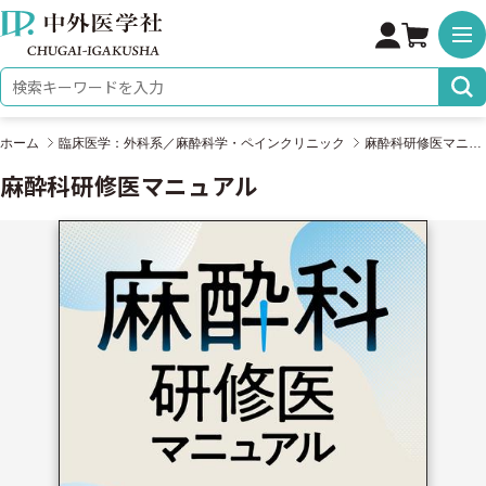
株式会社 中外医学社
検索キーワード
ホーム
臨床医学：外科系／麻酔科学・ペインクリニック
麻酔科研修医マニュアル
麻酔科研修医マニュアル