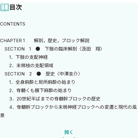
本書のもうひとつの特徴は，単なる下肢神経ブロックの手技解
目次
説にとどまらない多岐にわたる内容です．指導医は，患者の状
態・合併症リスク・術式の特徴・施行者の技術などを総合的に考
CONTENTS
慮して最適なブロックの適応を判断しています．また，「神経ブ
ロックvs. 脊髄幹麻酔」や「神経ブロックvs. 膝関節周囲注射」と
CHAPTER 1 解剖，歴史，ブロック解説
いった手技の比較にも触れました．歴史を理解し，多面的に適応
SECTION 1 ● 下肢の臨床解剖〈汲田 翔〉
を判断し，また自分の得意な手技だけに固執することなく，常に
1．下肢の支配神経
広い視野を持ってより良い方法を探求する．本書はそんな指導医
2．末梢枝の支配領域
の目線をイメージして，実践的な内容になるように構成していま
SECTION 2 ● 歴史〈中澤圭介〉
す．
1．全身麻酔と局所麻酔の始まり
「術後鎮痛の質」が，手術を受けた患者の満足度だけでなく，
2．脊髄くも膜下麻酔の始まり
術後回復やリハビリテーションなどさまざまな影響を及ぼすと感
3．20世紀半ばまでの脊髄幹ブロックの歴史
じている読者がいらっしゃるのではないでしょうか．間違いな
4．脊髄幹ブロックから末梢神経ブロックへの変遷と現代の風
く，下肢の神経ブロックは術後マルチモーダル（多面的な）鎮痛
景
を支える重要な柱となります．本書にある，神経ブロックの質を
5．下肢ブロックの歴史―3 in 1 Block
向上させるためのさまざまな「こだわり」を，ぜひ自分のものに
6．周術期抗凝固療法による鎮痛戦略の変化
開く
してください．