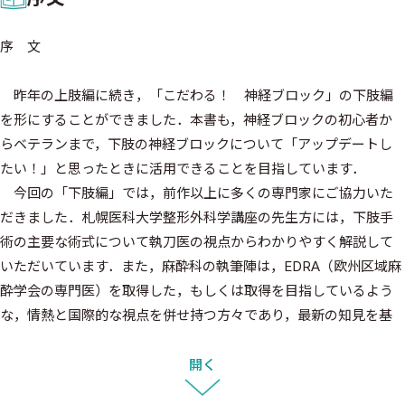
序 文
昨年の上肢編に続き，「こだわる！ 神経ブロック」の下肢編
を形にすることができました．本書も，神経ブロックの初心者か
らベテランまで，下肢の神経ブロックについて「アップデートし
たい！」と思ったときに活用できることを目指しています．
今回の「下肢編」では，前作以上に多くの専門家にご協力いた
だきました．札幌医科大学整形外科学講座の先生方には，下肢手
術の主要な術式について執刀医の視点からわかりやすく解説して
いただいています．また，麻酔科の執筆陣は，EDRA（欧州区域麻
酔学会の専門医）を取得した，もしくは取得を目指しているよう
な，情熱と国際的な視点を併せ持つ方々であり，最新の知見を基
に基礎から応用まで幅広く解説していただきました．本書の解説
を通して，読者の皆さまが自信を持って神経ブロックの技術を活用
開く
できるようサポートします．