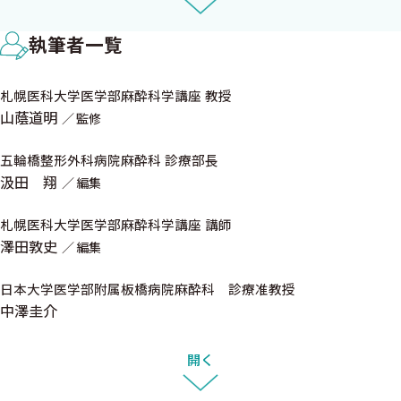
7．ESRA股関節置換術の鎮痛ガイドライン2019
最後に，上肢編に続いて監修いただいた山蔭道明教授，編集意
8．ESRA膝関節置換術の鎮痛ガイドライン2022
向を汲んで丁寧に対応してくださった中外医学社の上岡里織様・
執筆者一覧
SECTION 3 ● 大腿神経ブロック〈相川勝洋〉
笹形佑子様，下肢手術や神経ブロックに情熱を注ぐ執筆者の皆さ
1．総説
ま，そして支えてくれた家族に深く感謝いたします．この本が読者
札幌医科大学医学部麻酔科学講座 教授
2．効果範囲
の皆さまの診療や活動に少しでも役立つことを願っています．
山蔭道明
監修
3．適応
4．合併症
五輪橋整形外科病院麻酔科 診療部長
2024年9月
5．体位
汲田 翔
編集
五輪橋整形外科病院麻酔科
6．体表のランドマーク
汲 田 翔
7．穿刺時の写真
札幌医科大学医学部麻酔科学講座 講師
札幌医科大学医学部麻酔科学講座
澤田敦史
8．超音波解剖
編集
澤 田 敦 史
9．描出のポイント
日本大学医学部附属板橋病院麻酔科 診療准教授
10．穿刺のポイント
中澤圭介
11．薬剤投与のポイント
12．カテーテル挿入のポイント
開く
13．文献考察
SECTION 4 ● 大腿三角・内転筋管ブロック〈藤野隆史〉