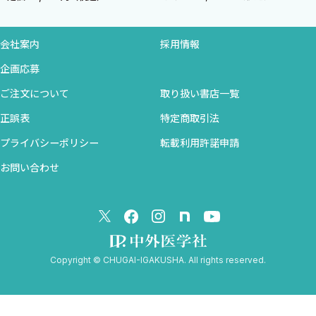
3．適応
4．合併症
5．体位
会社案内
採用情報
6．体表のランドマーク
企画応募
7．穿刺時の写真
ご注文について
取り扱い書店一覧
8．超音波解剖
9．描出のポイント
正誤表
特定商取引法
10．穿刺のポイント
プライバシーポリシー
転載利用許諾申請
11．薬液投与のポイント
お問い合わせ
12．文献考察
SECTION 6 ● 閉鎖神経ブロック〈吉田敬之〉
1．総説
2．効果範囲
3．適応
Copyright © CHUGAI-IGAKUSHA. All rights reserved.
4．合併症
5．体位
6．体表のランドマーク