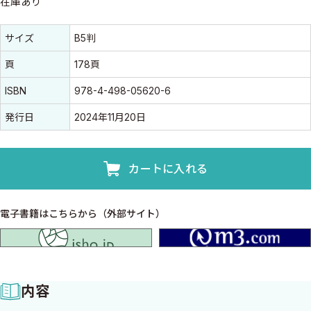
在庫あり
書誌情報
書誌情報
サイズ
B5判
頁
178頁
ISBN
978-4-498-05620-6
発行日
2024年11月20日
カートに入れる
電子書籍はこちらから（外部サイト）
isho.jp
内容