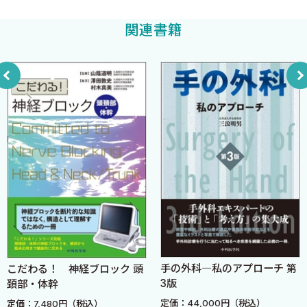
1．総説
関連書籍
2．効果範囲
3．適応
4．合併症
5．体位
6．体表のランドマーク
7．穿刺時の写真
8．超音波解剖
9．描出のポイント
10．穿刺のポイント
11．薬剤投与のポイント
12．カテーテル挿入のポイント
13．文献考察
SECTION 5 ● 外側大腿皮神経ブロック〈汲田 翔〉
手の外科―私のアプローチ 第
こだわる！ 神経ブロック 頭
1．総説
3版
頚部・体幹
2．効果範囲
定価：44,000円（税込）
定価：7,480円（税込）