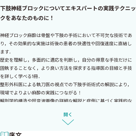
下肢神経ブロックについてエキスパートの実践テクニッ
クをあなたのものに！
神経ブロック麻酔は骨盤や下肢の手術において不可欠な技術であ
り，その効果的な実施は術後の患者の快適性や回復速度に直結し
ます．
歴史を理解し，多面的に適応を判断し，自分の得意な手技だけに
固執することなく，より良い方法を探求する指導医の目線と手技
を詳しく学べる1冊．
整形外科医による執刀医の視点での下肢手術術式の解説により，
現場でよりよい麻酔の実践につながる！
解剖学的構造や超音波画像の詳細な解説と症例に基づく実践的な
アプローチが，下肢神経ブロックの初心者からベテランまで臨床
開く
現場で即座に活用できる内容．
序文