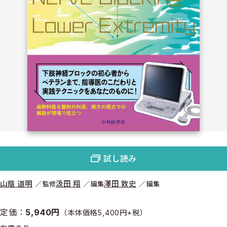
試し読み
山蔭 道明
汲田 翔
澤田 敦史
監修
編集
編集
定価：
5,940円
（本体価格5,400円+税）