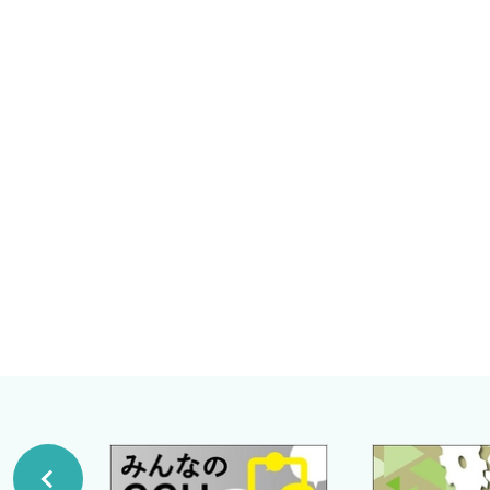
1 乳酸の歴史
しいことではあるが，一方で議論の中に軸となる基礎的要
近森病院循環器内科
2 乳酸の産生・代謝について
細田勇人
編著
本書を作成するにあたり，心原性ショックの原点に立ち返
3 乳酸上昇の原因・分類
多く盛り込んだ．当然，心原性ショックの診療に従事する
横浜市立みなと赤十字病院集中治療部
4 乳酸値の測定値
る，現在の心原性ショック診療の最先端を担う指導者，新
熊城伶己
5 乳酸アシドーシスへのアプローチ方法
に執筆いただいた．彼らが科学的な知見と経験に基づく見
飯塚病院集中治療科
6 CO2 gapについて
できるよう構成した．第1章ではショックを知る上で不可
鈴木祥太郎
クの診断を極めていただきたい．第3章で薬物療法，第4
態について学び，より実践的な知見を学べるようにしてい
CHAPTER 2 心原性ショックの診断を極める
本書が心原性ショックの制圧に挑む読者に少しでも貢献
1 心原性ショックの考え方 ［川上将司］
1 心原性ショックの定義・頻度と実臨床での考え方
2024年1月
2 心原性ショックの臨床研究の歴史
川上将司 細田勇人
3 SCAIによる心原性ショックの重症度分類