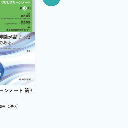
集中治療Controversy
患者の“現在地
ない！ ICU
定価：8,800円（税込）
ためのフェー
定価：3,520円
 第3
）