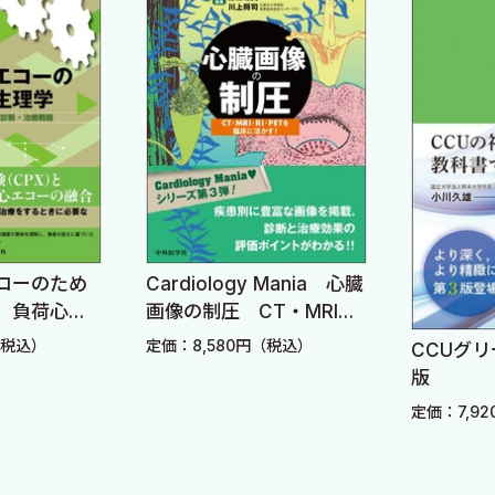
］
め
Cardiology Mania 心臓
エ
画像の制圧 CT・MRI・
よ
RI・PETを臨床に活か
三好 徹］
定価：8,580円（税込）
CCUグリーンノート
す！
版
定価：7,920円（税込