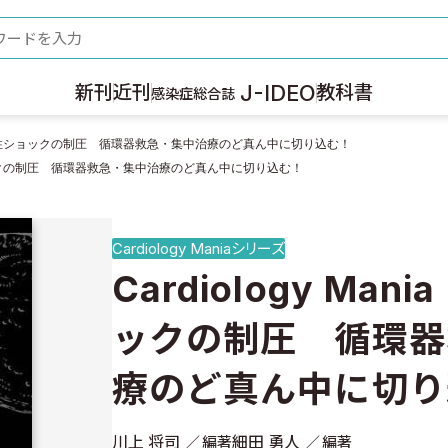
ード
J-IDEO
新刊
近刊
教科書
感染症総合誌
ia 心原性ショックの制圧 循環器救急・集中治療のど真ん中に切り込む！
原性ショックの制圧 循環器救急・集中治療のど真ん中に切り込む！
Cardiology Maniaシリーズ
Cardiology Ma
ックの制圧 循環器
療のど真ん中に切り
川上 将司
細田 勇人
編著
編著