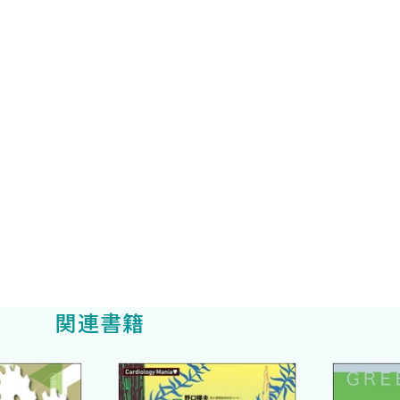
素が欠けていると感じることもしばしばである．
るべく，循環器科医の視点だけではなく，救急医・集中治
からには知っておくべき重要事項ばかりである．本書の執
進気鋭の先駆者であり，実際に日々の臨床業務の中で心原
解を紡ぐことで，初学者が幅広く学ぶこともでき，その道
欠な事柄をまとめてある．ショックについて正確な理解をし
章で補助循環を極め，心原性ショックの総論的事項は完結す
る．
できることを祈る．
関連書籍