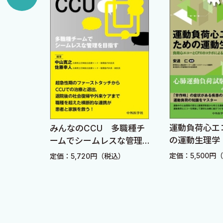
4 心原性ショックの血行動態を考える
2 肺動脈カテーテルで血行動態を評価する ［兼田浩平
1 PACによる血行動態モニタリングのエビデンス
2 PACから得られる主な指標
3 PAC指標の計測は呼吸時相に注意
3 心エコーで血行動態を評価する ［佐藤如雄］
1 心エコーで血行動態を評価する前に
2 心エコーで心内圧を評価する
運動負荷心エコーのた
みんなのCCU 多職種チ
3 心エコーで心拍出量を評価する
の運動生理学 負荷心
ームでシームレスな管理
コーとCPXのコラボに
を目指す
4 心不全患者における低心拍出量症候群を診断する ［
定価：5,500円（税込）
定価：5,720円（税込）
る診断・治療戦略
1 低心拍出量症候群とは何か
2 SCAIの分類