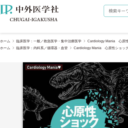
株式会社 中外医学社
検索キーワ
ホーム
臨床医学：一般／救急医学・集中治療医学
Cardiology Man
ホーム
臨床医学：内科系／循環器・血管
Cardiology Mania 心