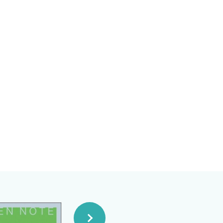
療医が大事にしている視点も
筆陣は，世界を舞台に活躍す
性ショックに対峙している方々
の専門家が深みを味わうことも
た上で，第2章で心原性ショッ
る．第5章は具体的な疾患や病