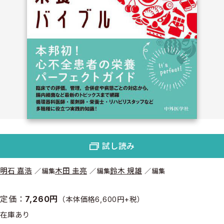
試し読み
明石 嘉浩
木田 圭亮
鈴木 規雄
編集
編集
編集
定価：
7,260円
（本体価格6,600円+税）
在庫あり