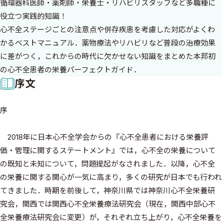
循環器科医師・薬剤師・栄養士・リハビリスタッフなど多職種に
役立つ実践的知識！
心不全ステージごとの注意点や併存疾患を考慮した対応がよくわ
かるベストマニュアル．薬物療法やリハビリなど普段の治療効果
に差がつく，これからの時代に欠かせない知識をまとめた本邦初
の心不全患者の栄養パーフェクトガイド．
序文
序
2018年に日本心不全学会からの『心不全患者における栄養評
価・管理に関するステートメント』では，心不全の栄養について
の既知と未知について，問題提起がなされました．以降，心不全
の栄養に関する関心が一気に高まり，多くの研究が日本でも行われ
てきました．時期を前後して，神奈川県では神奈川心不全栄養研
究会，関西では関西心不全栄養療法研究会（現在，関西中部心不
全栄養療法研究会に変更）が，それぞれ立ち上がり，心不全栄養を