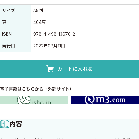
書誌情報
書誌情報
サイズ
A5判
頁
404頁
ISBN
978-4-498-13676-2
発行日
2022年07月11日
カートに入れる
電子書籍はこちらから（外部サイト）
isho.jp
内容