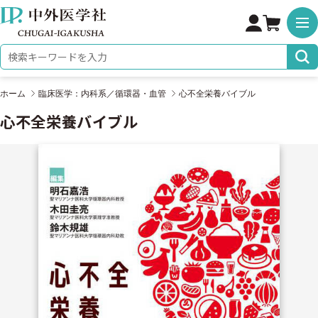
株式会社 中外医学社
検索キーワード
ホーム
臨床医学：内科系／循環器・血管
心不全栄養バイブル
心不全栄養バイブル