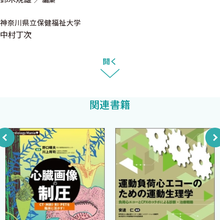
3 慢性心不全の栄養評価 特徴と注意点 （近藤閲子）
神奈川県立保健福祉大学
4 心不全の骨格筋量評価 特徴と注意点 （前田圭介）
中村丁次
第4章 急性心不全における栄養管理
開く
1 CCUにおける心不全の栄養管理 オーバービュー（簗瀬正伸）
2 CCUにおける経腸栄養（アクセス，介入タイミング，投与量，
リスクマネジメント） （父川拓朗）
関連書籍
3 CCUにおける静脈栄養（アクセス，介入タイミング，投与量，
リスクマネジメント） （吉田 稔）
4 CCUにおけるせん妄予防の重要性 （鷲田幸一）
5 心原性ショックの患者に対する経腸栄養 （島田晶子）
6 心臓血管外科術後の栄養管理 （立石 渉）
第5章 AHAステージ別に考える心不全の栄養管理
1 心不全のステージ分類とは？ ステージ分類の考え方（佐藤直
樹）