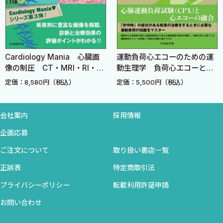
2 ステージA，B；ステージの進行を防ぐ栄養管理とは？（後岡広
太郎）
3 ステージC，D；再入院を防ぐ栄養管理とは？ （奥村貴裕）
Cardiology Mania 心臓画
運動負荷心エコーのための運
第6章 心不全と合併疾患における栄養管理のポイント
像の制圧 CT・MRI・RI・
動生理学 負荷心エコーと
1 高血圧合併心不全の栄養管理 （石原綾乃）
PETを臨床に活かす！
CPXのコラボによる診断・治
定価：8,580円（税込）
定価：5,500円（税込）
2 糖尿病合併心不全の栄養管理 （中村祐太）
療戦略
3 慢性腎臓病合併心不全の栄養管理 （齊藤正和）
4 がん合併心不全の栄養管理 （木田圭亮）
会社案内
採用情報
5 SHD（構造的心疾患）を有する心不全の栄養管理（土井駿一）
企画応募
6 骨粗鬆症合併心不全の栄養管理 （杉本匡史）
ご注文について
取り扱い書店一覧
7 便秘合併心不全の栄養管理心不全患者の排便コントロール（梅
井正彦 赤澤 宏）
正誤表
特定商取引法
8 心臓悪液質の栄養管理と治療介入 （新保麻衣 石田純一）
プライバシーポリシー
転載利用許諾申請
お問い合わせ
第7章 心不全治療と栄養素の関係
1 心不全と微量栄養素・ビタミン （中屋 豊）