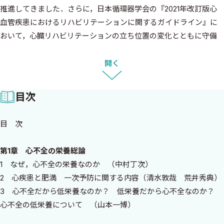
推進してきました．さらに，日本循環器学会の『2021年改訂版心
血管疾患におけるリハビリテーションに関するガイドライン』に
おいて，心臓リハビリテーションの立ち位置の変化とともに守備
範囲が広がっていることが再認識されました．特に疾病管理の中
に栄養管理も含まれ，「第7章 栄養と食事療法」で大きく取り上
開く
げられました．しかし，心臓リハビリテーションにおいて，これ
まで運動療法の分野の方が多くのエビデンスが構築されてきまし
目次
た．それに比べ，栄養の分野はまだ道半ばではありますが，これ
までの進歩が感じられる，心不全の栄養に関するバイブルを目指
目 次
して準備してきました．
これまで心不全栄養に関して，これだけ本格的な書籍もなく，
第1章 心不全の栄養総論
循環器医師のみならず，心不全に関わる多くのメディカルスタッ
1 なぜ，心不全の栄養なのか （中村丁次）
フ，心臓リハビリテーション指導士，心不全療養指導士の皆様に
2 心疾患と肥満 一次予防に関する内容（清水敦哉 荒井秀典）
目を通していただきたく，栄養の基礎から最新のトピックス，基
3 心不全だから低栄養なのか？ 低栄養だから心不全なのか？
礎研究から臨床の内容まで，幅広い内容，全国の経験豊富な栄養
心不全の低栄養について （山本一博）
や心不全の専門家，多職種の執筆者，総勢66名で作り上げまし