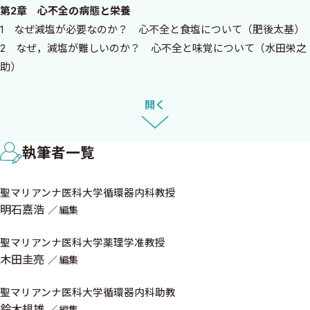
た．『心不全栄養バイブル』が，臨床現場，そして心不全患者さ
第2章 心不全の病態と栄養
んに還元されることを願っています．
1 なぜ減塩が必要なのか？ 心不全と食塩について（肥後太基）
新時代になり，心不全を取り巻く環境は，新薬や弁膜症に対す
2 なぜ，減塩が難しいのか？ 心不全と味覚について（水田栄之
る新しいデバイスの登場により劇的に変化しています．心不全栄
助）
養に関する研究も，今回を機に，さらに多くのエビデンスの構築が
3 なぜ，低栄養をきたすのか？ 心不全と食欲低下（小西正紹）
され，さらにバージョンアップした改訂版ができることを今から
4 なぜ，低栄養をきたすのか？ 心不全と口腔トラブル・嚥下障
開く
楽しみにしています．トピックスにも取り上げましたが，現在，心
害 （吉村芳弘）
不全における腸内細菌叢などの研究も盛んに行われ，心不全患者
5 なぜ，低栄養をきたすのか？ 心不全と消化吸収障害（大谷朋
に対して弁置換術ならぬ便置換術，心臓移植よりも便移植が盛ん
執筆者一覧
仁）
に行われる時代が近い将来やって来るかもしれません．
6 なぜ，心不全で悪液質になるのか？心臓悪液質と低栄養につい
最後に，心不全栄養をテーマに書籍化をしていただきました中
聖マリアンナ医科大学循環器内科教授
て
外医学社の皆様に御礼申し上げます．
明石嘉浩
編集
7 なぜ心不全で低栄養，サルコペニア，フレイルになるのか？
（若林秀隆）
聖マリアンナ医科大学薬理学准教授
2022年5月
木田圭亮
編集
聖マリアンナ医科大学薬理学
第3章 心不全の栄養評価
木田圭亮
1 血液検査で心不全の栄養評価は可能か （中屋 豊）
聖マリアンナ医科大学循環器内科助教
鈴木規雄
2 急性心不全の栄養評価方法 特徴と注意点 （宮澤 靖）
編集