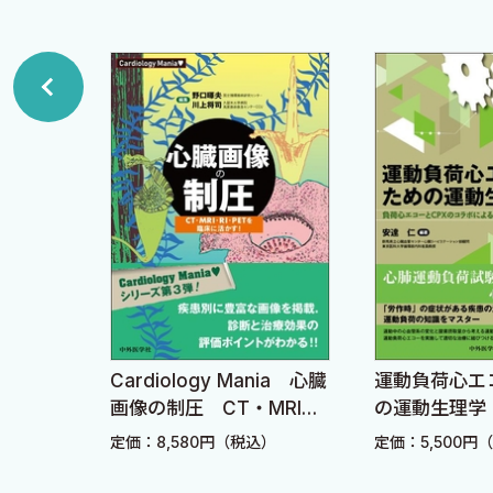
第3話 電撃性肺水腫からはじめる急性心不全入門
1 急性心不全とは：定義と診断基準
2 急性心不全の診断におけるナトリウム利尿ペプチ
3 クリニカルシナリオという共通言語
4 収縮期血圧：もっとも単純で簡便な循環指標
5 心不全の臨床像はNohria—Stevenson分類に基
6 Nohria—Stevenson分類とForrester分類．何が
7 Wet＝うっ血の所見．うっ血は心不全の本態であ
8 急性心不全患者の初期のマネージメント：CHAMPI
9 心エコーの使い方：血行動態指標を意識する
ハンドブ
Cardiology Mania 心臓
運動負荷心エ
10 肺動脈カテーテルと対比させて覚える心エコー指
画像の制圧 CT・MRI・
の運動生理学
RI・PETを臨床に活か
コーとCPX
11 よく使う左心系の心エコー指標
込）
定価：8,580円（税込）
定価：5,500円
す！
る診断・治療
12 よく使う右心系の心エコー指標