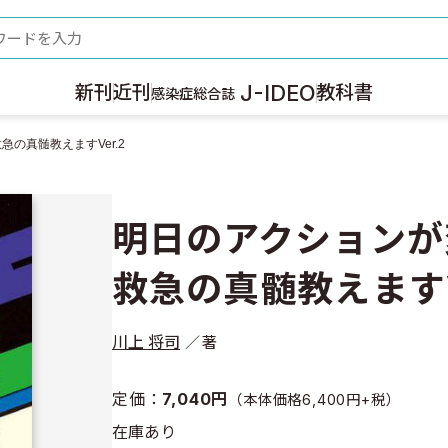
ード
J-IDEO
新刊
近刊
教科書
感染症総合誌
の真髄教えますVer.2
明日のアクションが
救急の真髄教えますV
川上 将司
著
定価：
7,040円
（本体価格6,400円+税）
在庫あり