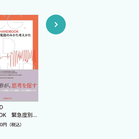
新 発達心臓病学
D
All
OOK 緊急度別心
急・
定価：44,000円（税込）
かた考えかた
40円（税込）
定価：