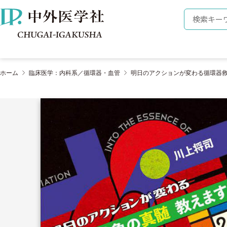
株式会社 中外医学社
検索キーワ
ホーム
臨床医学：内科系／循環器・血管
明日のアクションが変わる循環器救急