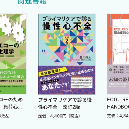
関連書籍
ド
づいて整理する
違うのか
る
Tを除外せよ
コーのため
ECG．RE
プライマリケアで診る慢
標
 負荷心エ
HANDB
性心不全 改訂2版
のコラボによ
電図のみ
（税込）
定価：4,8
定価：4,400円（税込）
戦略