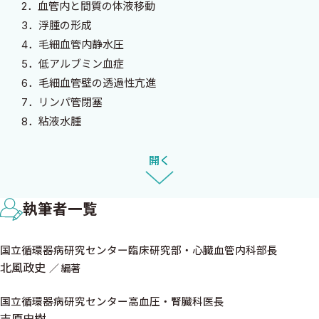
2．血管内と間質の体液移動
その後，心不全の治療は，レニン・アンジオテンシン・アルドス
3．浮腫の形成
テロン（RAA）系と交感神経系抑制による心筋保護に向かい，最
4．毛細血管内静水圧
近はサイトカイン系阻害，再生医療とその舵を大きく切りつつあ
5．低アルブミン血症
ります．でも，その成果は実は十分ではなく，すべての患者さんに
6．毛細血管壁の透過性亢進
十分効果があるといえないのです．
7．リンパ管閉塞
8．粘液水腫
心不全の治療戦略には，大きく分けて症状の改善と予後の改善
9．浮腫抑制機序
の2つの軸があります．前者は利尿薬や血管拡張薬が，後者はRAA
10．Na貯留
開く
系・交感神経系抑制薬がよく知られています．ACE阻害薬，アンジ
B．なぜ浮腫がいけないのか？ （吉原史樹）
オテンシン受容体拮抗薬，β遮断薬の使い方については多くの成書
1．腹腔内循環
があり人口に膾炙しているのに，利尿薬の功罪については，当た
執筆者一覧
2．腹腔内リンパ流
り前すぎると思われているためでしょうか，だれもきっちり教えて
3．腹腔内圧と心腎連関
くれません．その問いに答えるのが本書です．心不全でどのよう
国立循環器病研究センター臨床研究部・心臓血管内科部長
4．心肝連関と肝腎連関
に利尿薬を使えばいいのか，腎機能との兼ね合いはどうすればい
北風政史
編著
5．心不全患者の脾臓
いのか，私を含めて循環器医師が知らなければいけない知識が本
6．腸管腎関連
国立循環器病研究センター高血圧・腎臓科医長
書には必要十分に詰まっています．人間は，水分をたくさん取るべ
7．腹腔内圧を標的とした心不全治療
吉原史樹