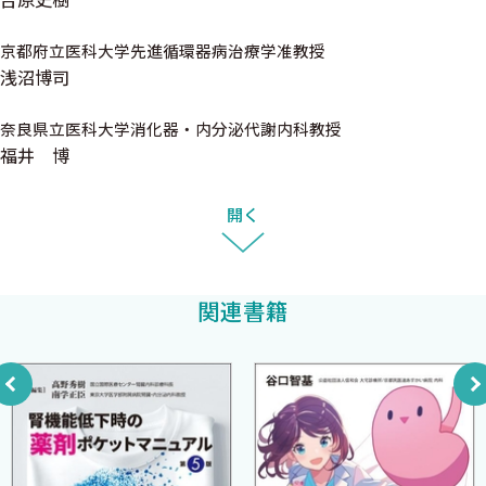
きというエビデンスのない通説に惑わされず，ぜひ，利尿薬の達人
C．なぜ浮腫が起こるか―腎臓の関与 （吉原史樹）
をめざしてください．
1．神経体液性因子の変化
京都府立医科大学先進循環器病治療学准教授
浅沼博司
2．Na＋／K＋ATPaseと上皮型Naチャネル
2014年8月
D．なぜ浮腫が起こるか―心臓の関与 （浅沼博司，北風政史）
北風 政史
奈良県立医科大学消化器・内分泌代謝内科教授
1．浮腫が発生するメカニズム
福井 博
2．心不全で浮腫が発生するメカニズム
3．心不全における体液貯留
開く
4．心不全で浮腫軽減に作用するメカニズム（Na利尿ペプチド
系）
E．なぜ浮腫が起こるか―肝臓の関与 （福井 博）
関連書籍
1．肝硬変における浮腫の発現機序
2．肝硬変の腹水発現に関する仮説
3．主なNa貯留因子と水貯留因子の動態
F．なぜ浮腫が起こるか―末梢血管・リンパ管の関与 （松尾
汎）
1．浮腫の病態生理