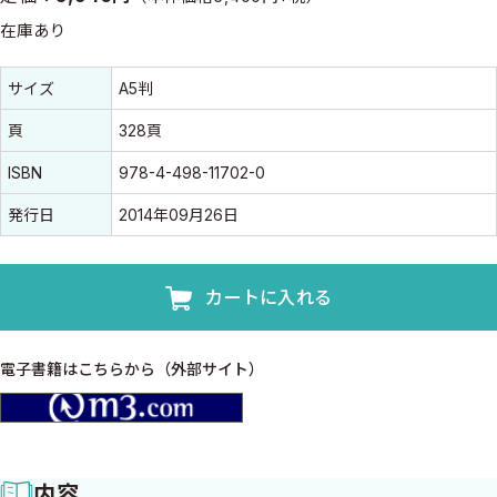
在庫あり
書誌情報
書誌情報
サイズ
A5判
頁
328頁
ISBN
978-4-498-11702-0
発行日
2014年09月26日
カートに入れる
電子書籍はこちらから（外部サイト）
m3.com
内容