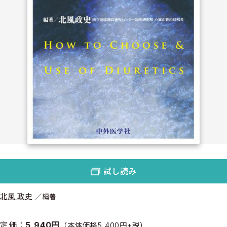
試し読み
北風 政史
編著
定価：
5,940円
（本体価格5,400円+税）