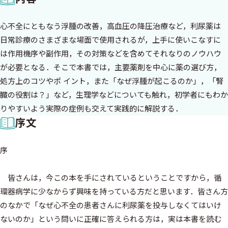
心不全にともなう浮腫の改善，高血圧の降圧治療など，利尿薬は
日常診療のさまざまな場面で使用されるが，上手に使いこなすに
は作用機序や副作用，その対策などを含めてそれなりのノウハウ
が必要となる．そこで本書では，主要薬剤を中心に薬の選び方，
処方上のコツやポ イント，また「なぜ浮腫が起こるのか」，「腎
臓の役割は？」など，生理学などについても触れ，初学者にもわか
りやすいよう実際の症例も交えて実践的に解説する．
序文
序
皆さんは，今この本を手にされているということですから，循
環器病学に少なからず興味を持っている方だと思います．皆さん方
のなかで「なぜ心不全の患者さんに利尿薬を投与しなくてはいけ
ないのか」という問いに正確に答えられる方は，実は本書を読む