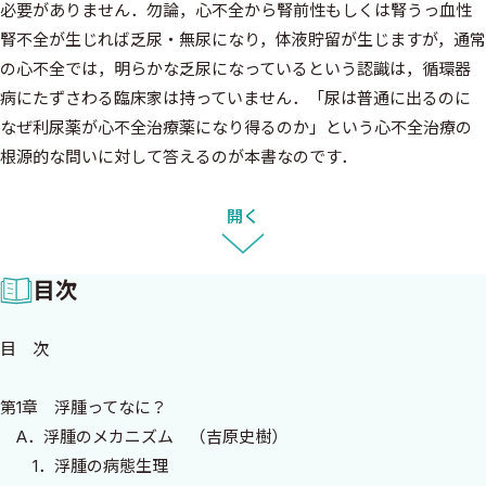
必要がありません．勿論，心不全から腎前性もしくは腎うっ血性
腎不全が生じれば乏尿・無尿になり，体液貯留が生じますが，通常
の心不全では，明らかな乏尿になっているという認識は，循環器
病にたずさわる臨床家は持っていません．「尿は普通に出るのに
なぜ利尿薬が心不全治療薬になり得るのか」という心不全治療の
根源的な問いに対して答えるのが本書なのです．
心不全は歴史をさかのぼれば古代エジプト，ギリシャ時代にす
開く
でにその記述を見ることができます．しかしながら「心不全治療
の近代化」は，20世紀に入り利尿薬の開発が始まってからである
目次
と考えられています．1933年にはThomas Lewisが“心不全とは心
臓がその内容物を十分に拍出できない状態”と述べ，1950年には
目 次
Paul Woodが“心臓が十分な充満圧を有しながら身体の要求に足る
だけの循環状態を維持することができない状態”と記載していま
第1章 浮腫ってなに？
す．つまり，心不全症状の本質は水分貯留とそれに伴う心過負荷と
A．浮腫のメカニズム （吉原史樹）
浮腫であるとされ，利尿薬による循環血漿量および間質浮腫の軽
1．浮腫の病態生理
減を目的とした治療が心不全治療の第一選択となっていたのです．