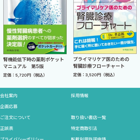
2．浮腫をきたす疾患と病態
3．浮腫と末梢循環系
4．静脈循環：静脈弁と筋ポンプ
5．深部静脈血栓症による浮腫
6．リンパ系由来の浮腫
第2章 浮腫をとる利尿薬を知る
プライマリケア医のための
腎機能低下時の薬剤ポケット
A．フロセミド （柴 昌行，佐藤幸人）
腎臓診療フローチャート
マニュアル 第5版
持続投与vsボーラス投与，高用量投与vs低用量投与
定価：3,520円（税込）
定価：5,720円（税込）
B．トラセミド （柴 昌行，佐藤幸人）
Oral bioavailabilityからみたループ利尿薬の選択
抗アルドステロン作用からみたトラセミドの可能性
会社案内
採用情報
C．アゾセミド （柴 昌行，佐藤幸人）
企画応募
長時間作用型ループ利尿薬vs短時間作用型ループ利尿薬
ご注文について
取り扱い書店一覧
RAS抑制薬，β遮断薬非投与例では長時間作用型ループ利尿薬
を考慮
正誤表
特定商取引法
付）利尿薬抵抗性とその対処方法
プライバシーポリシー
転載利用許諾申請