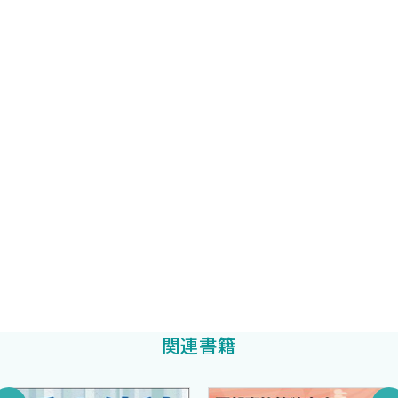
船橋整形外科西船クリニック理学療法部部長
・1．重心
を解決するためのヒントや方法をつかむために本書を使ってみて
黒川 純
編集
・2．外力（重力と床反力）
ください．我々が臨床の現場で悩みながら実践してきた前十字靭
・3．関節モーメント
船橋整形外科市川クリニック理学療法部課長代理
帯損傷に対する“臨床の実際”が皆さんの臨床現場を好転させるキ
・4．姿勢制御と関節モーメントの推定
梅原弘基
編集協力
ッカケのひとつになれば幸いです．
最後に，本書を制作・編集するにあたり尽力いただいた梅原弘
［2］リハビリテーションのための膝関節臨床解剖〈那須久代〉
船橋整形外科市川クリニック理学療法部課長代理
基先生と小林雄也先生，ならびに分担執筆していただいた船橋整
小林雄也
▪A．膝関節前方の構造
編集協力
形外科スタッフ一同に感謝するとともに，解剖を担当していただ
・膝蓋下脂肪体
いた那須久代先生に感謝いたします．また，編集に携わっていただ
船橋整形外科西船クリニック 理学診療部 理学療法士
▪B．膝関節内側の構造
いた中外医学社の皆様に厚く御礼申し上げます．
田浦貴行
・1．下腿内側に分布する皮神経
・2．鵞足とMPFL
2023年春
・3．Ramp lesionと半膜様筋の停止
黒川 純
▪C．膝関節前外側の構造
・1．膝関節外側において観察される構造
関連書籍
・2．下腿の内旋・外旋の際のシート状の線維性組織の見え
方の違い
・3．膝関節前外側に広がるシート状の線維性組織の機能