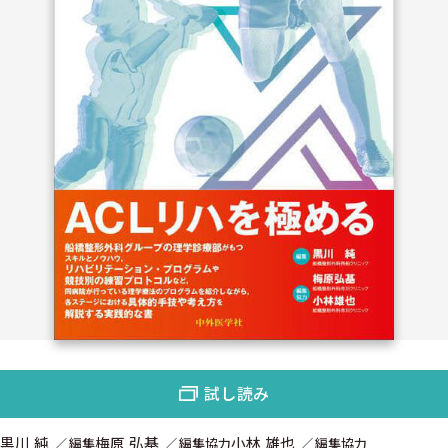
試し読み
黒川 純
梅原 弘基
小林 雄也
編集
編集協力
編集協力