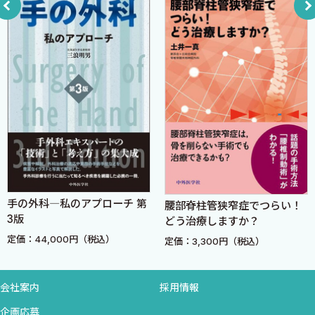
・4．シート状の線維性組織のGerdy’s結節の後方における
付着の特徴
・5．関節包の付着幅の違いが意味すること
［3］スポーツ復帰に向けたリハビリテーションプログラムマネー
ジメント〈梅原弘基 板野圭佑〉
▪1．患者が目指すスポーツ復帰
▪2．標準化プログラムと個別プログラム
▪3．基礎運動と運動の面
▪4．基礎運動に関連する分離機能
手の外科―私のアプローチ 第
腰部脊柱管狭窄症でつらい！
▪5．スポーツ復帰を目標としたプログレッション
3版
どう治療しますか？
▪6．代償
定価：44,000円（税込）
定価：3,300円（税込）
▪7．再受傷予防とパフォーマンス向上
［4］リハビリテーション標準化への取り組み〈黒川 純〉
会社案内
採用情報
▪1．リハビリテーションプログラムの統一
企画応募