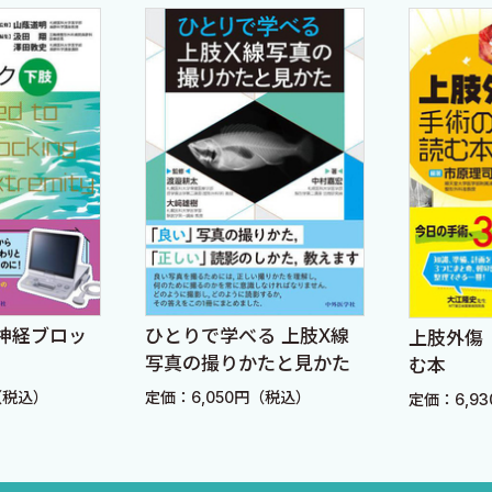
．そのあとは，ざっくり通して読んでみてください．ピン
ますか？
ん．本書を読んでこの領域に興味が出れば，是非，整形外科
…
生方も本書の読者として想定しています．一般外科や臓器
いそりゃ腫れるって！
くなった先生方も多いと思います．そのような先生方は年
です．しかし先生方は経験値という下地があります．一読
転がってピーナツでも食べながら気軽に目を通して下さい
神経ブロッ
ひとりで学べる 上肢X線
上肢外傷
！
写真の撮りかたと見かた
む本
3版），南江堂，2021．
（税込）
定価：6,050円（税込）
定価：6,9
ないってよ．
ないでくれますか？