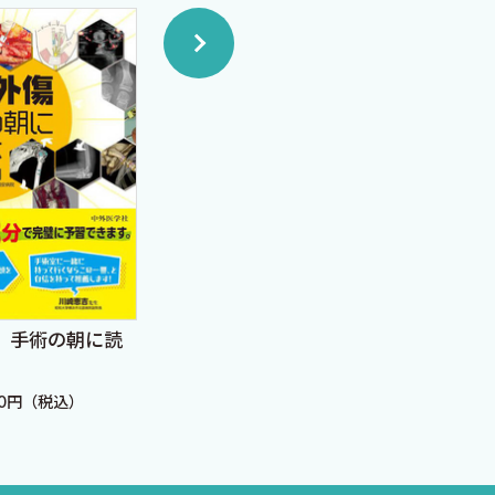
と来ないところは，どんどん
か総合診療科の門を叩いてく
別内科を長年行ってきたもの
次が上であるがゆえに，学び直
すれば先生方の血となり肉とな
．
整形外科 保存治療ハンド
1冊
 手術の朝に読
ブック
節単
定価：5,940円（税込）
定価：
30円（税込）