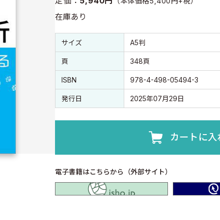
定価：
5,940円
（本体価格5,400円+税）
在庫あり
書誌情報
書誌情報
サイズ
A5判
頁
348頁
ISBN
978-4-498-05494-3
発行日
2025年07月29日
カートに入
電子書籍はこちらから（外部サイト）
isho.jp