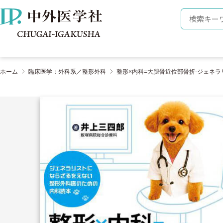
株式会社 中外医学社
検索キーワ
ホーム
臨床医学：外科系／整形外科
整形×内科=大腿骨近位部骨折-ジェネ