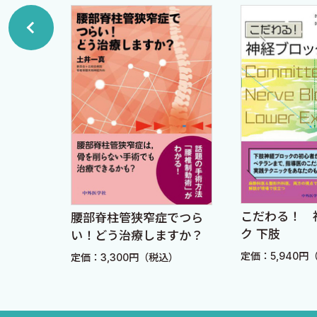
臨床研修医の皆様．とりあえず，第一章を読んでください
Chapter3 整形外科的に，どんな周術期合併症に注意し
飛ばしてもらって結構です．全部わかる必要などありませ
1 出血と感染 私の患者さんにかぎって…
ださい．
2 インプラント周囲骨折 ペリプロって突然言われても…
最後になりますが，学び直しを志している他科の医師の先
3 DVT（深部静脈血栓症） 手術したんだから，足ぐら
の，年を重ねるにつれて整形外科領域に関わらざるを得な
4 血管損傷 そんなの滅多に起きないって！
しをしようにも改めて専攻医プログラムに入ることも困難
るはずです．
Chapter4 内科的に，どんな術後合併症に注意しますか？
堅苦しい本ではありません．気軽にお読みください．寝
1 発熱 熱＝抗菌薬でしょ！
プロー
こだわる！ 
腰部脊柱管狭窄症でつら
2 ポリファーマシー 内科の薬？ 知らん！すべて続行
ク 下肢
い！どう治療しますか？
1）大腿骨頸部／転子部骨折診療ガイドライン2021（改訂第
3 骨粗鬆症 骨がスカスカなんです……
込）
定価：5,940円
定価：3,300円（税込）
4 医科歯科連携 なんで歯科受診？ 患者さん，歯痛く
2025年5月吉日
5 セレンディピティ 偶然見つかった！？ 仕事増やさ
井上三四郎