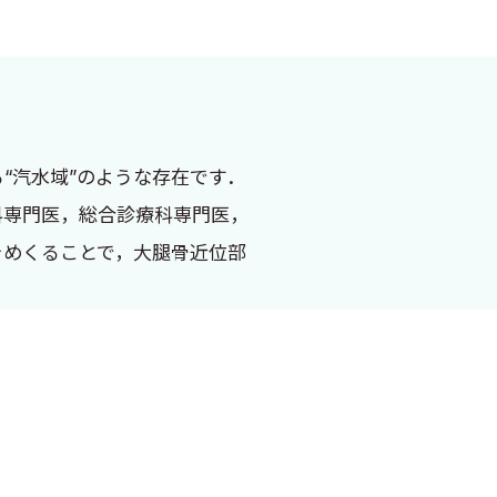
“汽水域”のような存在です．
科専門医，総合診療科専門医，
をめくることで，大腿骨近位部
ここ数年は総合診療科に在籍