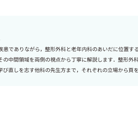
に
疾患でありながら，整形外科と老年内科のあいだに位置する
その中間領域を両側の視点から丁寧に解説します．整形外
学び直しを志す他科の先生方まで，それぞれの立場から頁
．
，以来ずっと整形外科医です．私のキャリアで異色なのは，