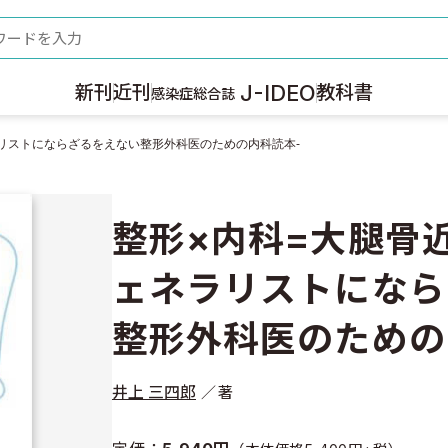
ード
J-IDEO
新刊
近刊
教科書
感染症総合誌
ラリストにならざるをえない整形外科医のための内科読本-
整形×内科=大腿骨
ェネラリストになら
整形外科医のための
井上 三四郎
著