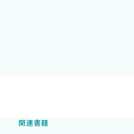
べては架空の人物です．トイプードルのらん先生は「この
そしてそれは若い頃の私でもあります．秋田犬のさん先生
モデルにしています．
い……
攻医，総合診療科専攻医，臨床研修医，そして学び直しを
ど全てを手術に費やしています．その反面，それ以外の問
読んでもらえれば幸いです．
大腿骨近位部骨折のまさに術者であり，病棟を管理してい
！
，なんとなくわかった気になると思います．本書のコンセ
いよ絶対……
の整形外科医にとって有用と思います．あとは，実践ある
メントは，おそらくこれからますます盛んになります．そ
関連書籍
ら，大腿骨近位部骨折の概要がざっとわかる」は，あなた
の助けになれば幸いです．