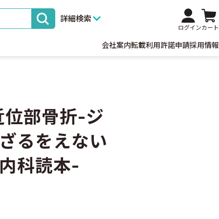
詳細検索
ログイン
カート
会社案内
転載利用許諾申請
採用情報
近位部骨折-ジ
ざるをえない
内科読本-