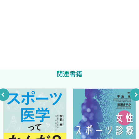
札幌医科大学理事長・学長
片寄正樹
7）滑膜ひだ障害（タナ障害，plica syndrome）〈渡邉耕太〉
山下敏彦
8）腸脛靭帯炎，鵞足滑液包炎〈渡邉耕太〉
札幌医科大学医学部整形外科学講座 准教授
9）変形性膝関節症（中高年スポーツ）〈岡田葉平〉
寺本篤史
10）下腿疲労骨折，シンスプリント〈寺本篤史〉
［理学療法のポイント］シンスプリントに対するリハビリテ
ーション〈池田祐真〉
11）アキレス腱周囲炎〈寺本篤史〉
12）アキレス腱断裂〈寺本篤史〉
関連書籍
［理学療法のポイント］アキレス腱断裂術後リハビリテーシ
ョン〈河合 誠〉
2．足・足関節のスポーツ傷害
1）足関節捻挫〈寺本篤史〉
［理学療法のポイント］足関節外側靭帯修復術後リハビリテ
ーション〈河合 誠〉
2）足関節果部骨折〈寺本篤史〉