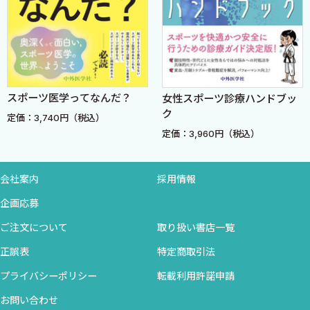
3）足底腱膜炎〈渡邉耕太〉
4）外脛骨障害〈渡邉耕太〉
5）三角骨障害〈寺本篤史〉
6）足根骨癒合症〈渡邉耕太〉
7）足部の骨端症：Köhler病，Freiberg病，Sever病，Iselin病
スポーツ医学ってなんだ？
女性スポーツ診療ハンドブッ
〈渡邉耕太〉
ク
8）足部の疲労骨折〈寺本篤史〉
定価：3,740円（税込）
定価：3,960円（税込）
3．股関節・鼠径部・大腿のスポーツ傷害
1）弾発股：内側型，外側型，関節内型〈清水淳也〉
会社案内
採用情報
2）鼠径部痛症候群〈清水淳也〉
企画応募
［理学療法のポイント］関節唇縫合術後リハビリテーション
ご注文について
取り扱い書店一覧
〈池田祐真〉
3）恥骨結合炎，恥骨下枝疲労骨折〈清水淳也〉
正誤表
特定商取引法
4）骨盤裂離骨折：上前腸骨棘裂離骨折，下前腸骨棘裂離骨
プライバシーポリシー
転載利用許諾申請
折，坐骨結節剝離骨折〈清水淳也〉
お問い合わせ
5）ハムストリングス肉離れ〈渡邉耕太〉