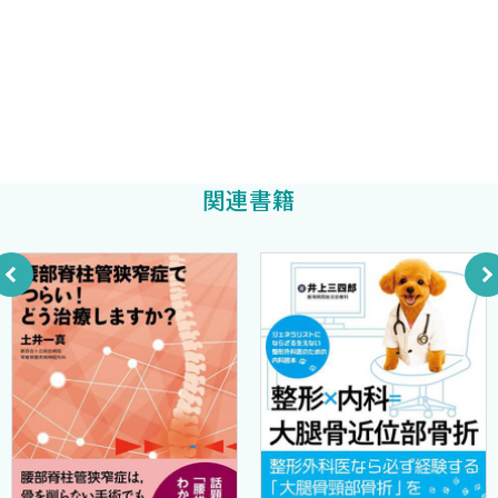
東京慈恵会医科大学脳神経外科教授
1 リトルリーグ肘〈松浦哲也〉
谷 諭
2 肘関節離断性骨軟骨炎〈松浦哲也〉
3 肘関節内側側副靱帯損傷〈山崎哲也〉
4 肘関節疲労骨折・骨端線閉鎖遅延〈山崎哲也〉
5 肘関節変形性関節症〈山崎哲也〉
6 肘関節部末梢神経障害〈織田 崇 和田卓郎〉
関連書籍
7 肘関節上顆炎（外側上顆炎・内側上顆炎)〈織田 崇 和田卓
郎〉
第5章 肩 担当編集者：岩堀裕介
1 反復性肩関節前方脱臼〈小林尚史〉
2 肩鎖関節脱臼・鎖骨骨折〈菊川和彦〉
3 動揺肩，後方および多方向性肩関節不安定症〈小林尚史〉
4 腱板損傷・インピンジメント症候群〈小林尚史〉
5 腱板疎部損傷〈小林尚史〉
6 SLAP損傷〈岩堀裕介〉