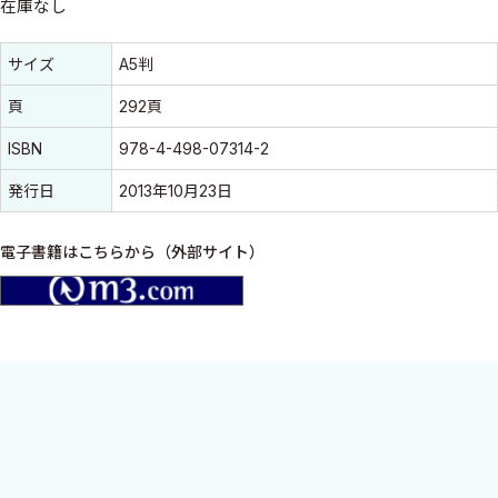
在庫なし
書誌情報
書誌情報
サイズ
A5判
頁
292頁
ISBN
978-4-498-07314-2
発行日
2013年10月23日
電子書籍はこちらから（外部サイト）
m3.com
日常診療でよく遭遇するスポーツ障害や病態の基礎知識，身体所
見や徒手検査，画像診断のポイント，治療方針を決定するうえで
考慮すべきノウハウやピットホール，術後リハビリテーションや