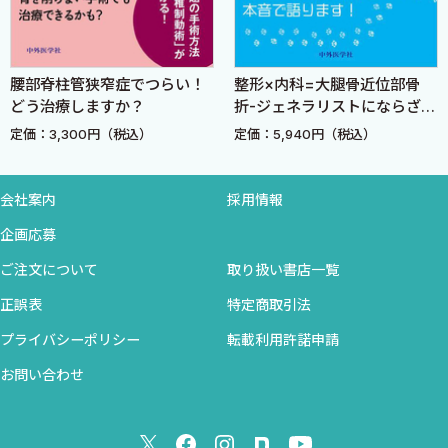
7 スポーツによる肩関節部神経障害〈岩堀裕介〉
8 投球障害肩〈岩堀裕介〉
腰部脊柱管狭窄症でつらい！
整形×内科=大腿骨近位部骨
第6章 脊椎（頚椎，胸椎，腰椎） 担当編集者：金岡恒治
どう治療しますか？
折-ジェネラリストにならざる
1 頚椎・頚髄損傷〈坂根正孝〉
をえない整形外科医のための
定価：3,300円（税込）
定価：5,940円（税込）
2 頚椎捻挫・Burner症候群〈金岡恒治〉
内科読本-
3 胸腰椎の外傷〈坂根正孝〉
4 腰椎椎間板ヘルニア〈西良浩一〉
会社案内
採用情報
5 腰椎分離症（疲労骨折)〈西良浩一〉
企画応募
6 非特異的腰痛，椎間関節性腰痛，仙腸関節障害，筋性腰痛
ご注文について
取り扱い書店一覧
〈金岡恒治〉
正誤表
特定商取引法
第7章 骨盤・股関節・大腿 担当編集者：間瀬泰克
プライバシーポリシー
転載利用許諾申請
1 裂離骨折〈間瀬泰克〉
お問い合わせ
2 鼡径部痛（グロインペイン）症候群〈立石智彦〉
3 FAI〈立石智彦〉
4 弾発股〈立石智彦〉