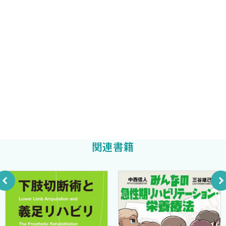
大久保 雄
仙腸関節は成田崇矢先生，腰部・体幹は金岡恒治，肩・肩甲帯は
石川博明先生・村木孝行先生，肘は坂田 淳先生に担当していた
III 各 論
早稲田大学スポーツ科学学術院助教
だいた．2のエビデンス紹介はすべての部位に渡って今井 厚先生
阿久澤 弘
第1章
が文献を検索し渉猟した．実際にはエビデンスに乏しい部位があ
足部・下【腿】
り，今後も情報収集やエビデンス獲得に向けた研究活動が求めら
愛知淑徳大学 健康医療科学部助教
【■1】足関節捻挫 (阿久澤 弘)
れる．3の体幹トレーニングの紹介は国立スポーツ科学センターや
今井 厚
A．症状と病態
競泳競技の現場で長年活動している小泉圭介先生に執筆していた
B．障害発生メカニズム
だいた．このように本書は競技の現場や医療機関でスポーツ傷害
C．整形外科的治療法
を診る方がエビデンスに裏付けられたモーターコントロール機能
D．足関節（距【腿】関節，距踵関節）の解剖学的特徴
向上エクササイズを処方できるように，また代表的なトレーニン
E．足関節捻挫発生と安定化機構や下肢アライメントとの関
グの方法を紹介している．
関連書籍
連
本書を活用することで，アスリートのみならず多くの運動器の
F．足関節捻挫のメディカルリハビリテーション
障害をもった方々に対して，エビデンスに基づいた障害予防に役
G．足関節捻挫のアスレチックリハビリテーション
立つアスレティックリハビリテーションやコンディショニングを処
【■2】足底腱膜炎 (阿久澤 弘)
方することができると考える．
A．症状と病態
また本書が活用されることで，運動器障害をもつ方々の身体機能
B．障害発生メカニズム
が改善しより快適な人生を送ることができるようになり，アスレ