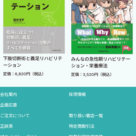
C．整形外科的治療法
ティックリハビリテーションの重要性が多くの方に認識され，普
D．足部アーチの解剖学的特徴
及し，より健康的で活動的な社会になっていくことが期待され
E．足底腱膜炎発生と安定化機構や下肢アライメントとの関
る．
連
F．足関節捻挫のメディカルリハビリテーション
2019年初夏
G．足底腱膜炎のアスレチックリハビリテーション
早稲田大学スポーツ科学学術院
【■3】アキレス腱障害…(阿久澤 弘)
金岡恒治
下肢切断術と義足リハビリテ
みんなの急性期リハビリテー
A．症状と病態
ーション
ション・栄養療法
B．障害発生メカニズム
定価：6,820円（税込）
定価：3,520円（税込）
C．整形外科的治療法
D．距【腿】関節の解剖学的特徴
E．アキレス腱障害発生と安定化機構や下肢アライメントと
会社案内
採用情報
の関連
企画応募
F．アキレス腱障害のメディカルリハビリテーション
ご注文について
取り扱い書店一覧
G．アキレス腱障害のアスレチックリハビリテーション
【■4】シンスプリント (阿久澤 弘)
正誤表
特定商取引法
A．症状と病態