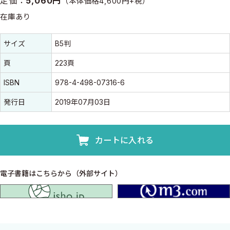
定価：
5,060円
（本体価格4,600円+税）
在庫あり
書誌情報
書誌情報
サイズ
B5判
頁
223頁
ISBN
978-4-498-07316-6
発行日
2019年07月03日
カートに入れる
電子書籍はこちらから（外部サイト）
isho.jp