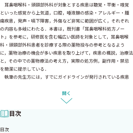
耳鼻咽喉科・頭頸部外科が対象とする疾患は聴覚・平衡・嗅覚
といった感覚から上気道，口腔，唾液腺の感染・アレルギー・腫
瘍疾患，発声・嚥下障害，外傷など非常に範囲が広く，それぞれ
の内容も多岐にわたる．本書は，既刊書「耳鼻咽喉科処方ノー
ト」を参考に，研修医を含む幅広い医師を対象として，耳鼻咽喉
科・頭頸部外科患者を診療する際の薬物投与の参考となるよう
に，薬物治療の機会が多い疾患を取り上げて，疾患の概説，治療法
と，その中での薬物療法の考え方，実際の処方例，副作用・禁忌
を簡潔に提示している．
執筆の先生方には，すでにガイドラインが発行されている疾患
については，可能な限りガイドラインに基づいての記載とガイド
ラインの解説も加えて戴いた．ガイドラインの作成に至っていない
開く
疾患でも可能な範囲でエビデンスに近付けた記載を心がけて戴い
た．また，一方で各疾患の診断，治療にあたっての留意すべきポイ
目次
ントやコツも含めて注意点として簡潔にまとめて戴いた．巻末に
は最新の薬効別薬物リストを利用しやすいように和文表記で掲載
目次