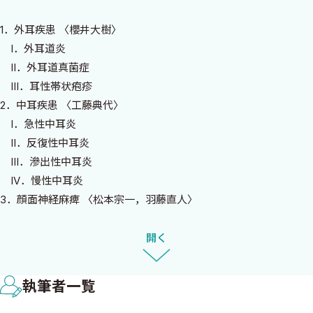
して戴いている．携帯しやすいポケット版であり，診療の伴侶と
して有意義なものとなったのではないかと思う．本書を活用する
1．外耳疾患 〈櫻井大樹〉
ことで，耳鼻咽喉科・頭頸部外科疾患の患者への安全で有効な薬
I．外耳道炎
物療法につながることになれば編者として望外の喜びである．
II．外耳道真菌症
III．耳性帯状疱疹
2011年12月
2．中耳疾患 〈工藤典代〉
岡本美孝
I．急性中耳炎
II．反復性中耳炎
III．滲出性中耳炎
IV．慢性中耳炎
3．顔面神経麻痺 〈松本宗一，羽藤直人〉
4．めまい 〈工藤香児，石川和夫〉
I．良性発作性頭位性めまい（Benign Paroxysmal Positional
開く
Vertigo: BPPV）
II．メニエール病
執筆者一覧
III．前庭神経炎
IV．めまいを伴う突発性難聴