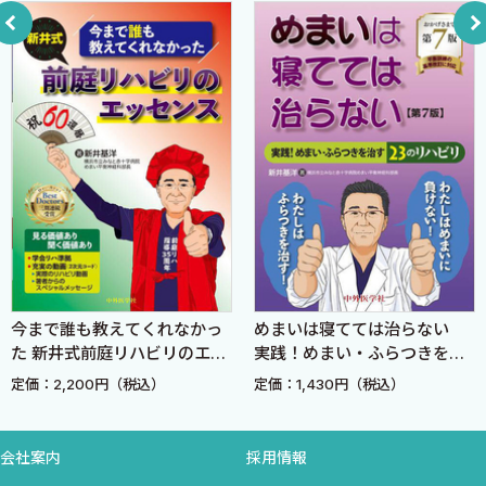
11．慢性副鼻腔炎 〈吉川 衛〉
12．嗅覚障害 〈鎌田英男〉
13．口腔疾患 〈根本俊光〉
I．口内炎・舌炎
II．口腔乾燥症
III．味覚障害
IV．舌痛症
V．口臭症
14．唾液腺炎 〈三橋敏雄〉
I．ウイルス性
II．細菌性
今まで誰も教えてくれなかっ
めまいは寝てては治らない
III．結核，放線菌症
た 新井式前庭リハビリのエッ
実践！めまい・ふらつきを治
IV．シェーグレン症候群
センス
す23のリハビリ 第7版
定価：2,200円（税込）
定価：1,430円（税込）
V．木村氏病
VI．ミクリッツ症候群
15．咽頭炎 〈本田耕平〉
会社案内
採用情報
I．急性咽頭炎