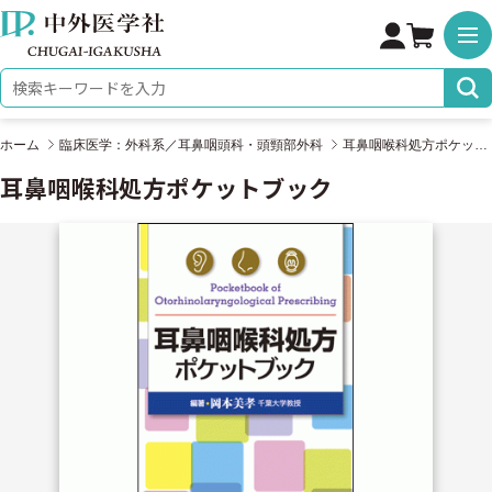
株式会社 中外医学社
検索キーワード
ホーム
臨床医学：外科系／耳鼻咽頭科・頭頸部外科
耳鼻咽喉科処方ポケットブック
耳鼻咽喉科処方ポケットブック