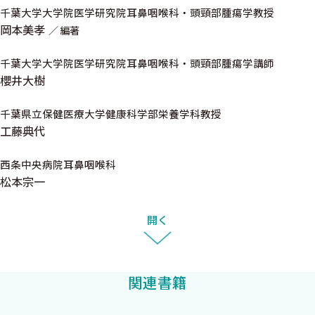
千葉大学大学院医学研究院耳鼻咽喉科・頭頸部腫瘍学教授
V．外リンパ瘻
岡本美孝
編著
VI．中耳炎によるめまい
VII．遅発性内リンパ水腫
千葉大学大学院医学研究院耳鼻咽喉科・頭頸部腫瘍学講師
VIII．ハント症候群
櫻井大樹
IX．椎骨脳底動脈循環不全症
X．聴神経腫瘍
千葉県立保健医療大学健康科学部栄養学科教授
工藤典代
XI．神経血管圧迫症候群
XII．脳脊髄液減少症
西条中央病院耳鼻咽喉科
 XIII．頸性めまい
松本宗一
 XIV.うつ・不安障害によるめまい
5．感音難聴 〈馬場俊吉〉
開く
6．耳鳴 〈芳川 洋〉
7．鼻出血 〈上條 篤〉
8．アレルギー性鼻炎（花粉症を含む） 〈岡本美孝〉
関連書籍
9．非アレルギー性鼻炎 〈米倉修二〉
10．急性鼻副鼻腔炎 〈堀口茂俊〉