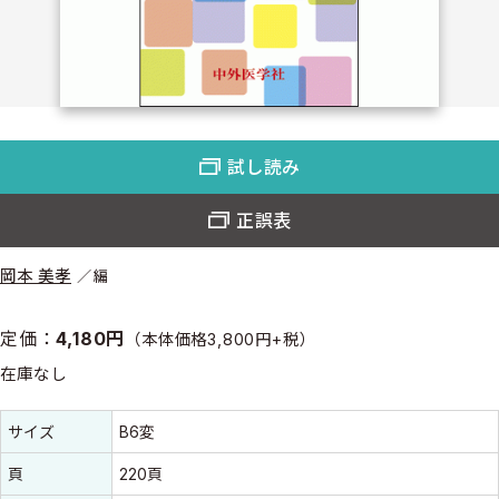
試し読み
正誤表
岡本 美孝
編
定価：
4,180円
（本体価格3,800円+税）
在庫なし
書誌情報
書誌情報
サイズ
B6変
頁
220頁