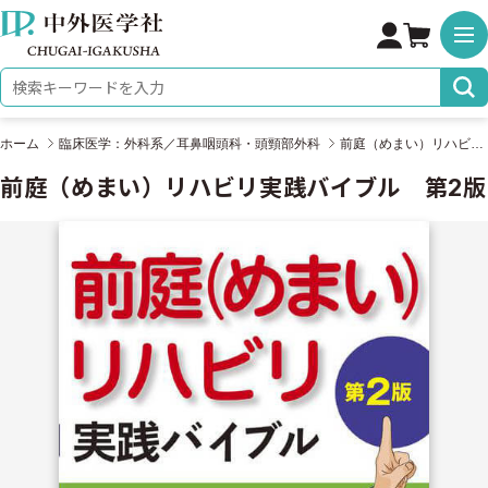
株式会社 中外医学社
検索キーワード
ホーム
臨床医学：外科系／耳鼻咽頭科・頭頸部外科
前庭（めまい）リハビリ実践バイブル 第2版
前庭（めまい）リハビリ実践バイブル 第2版