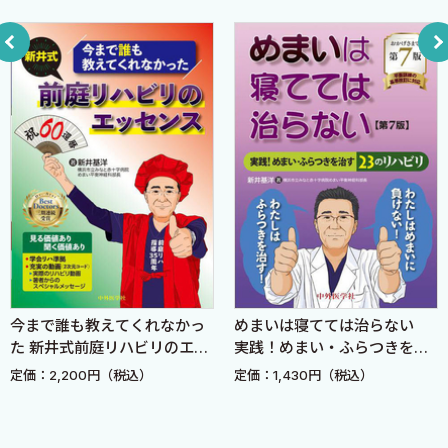
を引き起こし、本来の「治したい」という考えから後ろ向きな考
え（認知）になってしまいますから。その場合にめまいリハビリ
第3章 情緒不安定度をチェックする─めまい情緒不安定度チェッ
と合わせて行う「認知療法」という治療も解説しています。
クシート
私は、これら各めまい疾患の特性を踏まえて、患者さんに最適な
リハビリを選択して治療します。もちろん、高齢めまい患者の皆
コラム●認知行動療法「7つのコラム」の活用
さんには、加齢で生じた全身の問題点を明確にし、加齢により落
ちた平衡機能と残存している平衡機能とを考えてリハビリを選択
第4章 こころを元気に！─こころも元気 からだも元気
することが必要ですが、それも考慮してありますからご安心を。
めまい患者さんを元気づけ、リハビリが継続できるように指導し
第5章 めまいの薬物療法
ていきますので、本書をめまい克服バイブルとしてご活用くださ
い。
おわりに
今まで誰も教えてくれなかっ
めまいは寝てては治らない
横浜市立みなと赤十字病院めまい平衡神経科
た 新井式前庭リハビリのエッ
実践！めまい・ふらつきを治
新井基洋
センス
す23のリハビリ 第7版
定価：2,200円（税込）
定価：1,430円（税込）