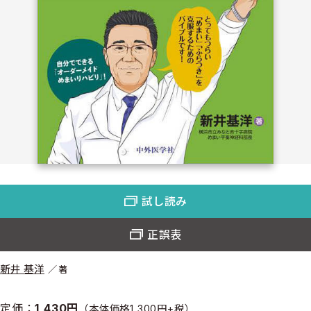
試し読み
正誤表
新井 基洋
著
定価：
1,430円
（本体価格1,300円+税）