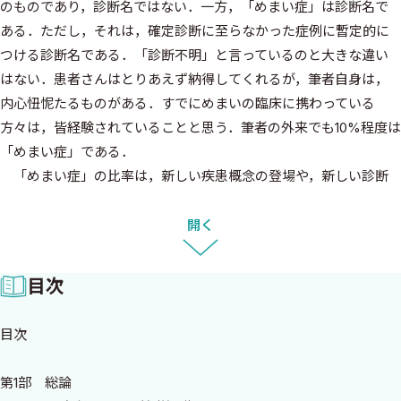
のものであり，診断名ではない．一方，「めまい症」は診断名で
ある．ただし，それは，確定診断に至らなかった症例に暫定的に
つける診断名である．「診断不明」と言っているのと大きな違い
はない．患者さんはとりあえず納得してくれるが，筆者自身は，
内心忸怩たるものがある．すでにめまいの臨床に携わっている
方々は，皆経験されていることと思う．筆者の外来でも10%程度は
「めまい症」である．
「めまい症」の比率は，新しい疾患概念の登場や，新しい診断
機器の開発などにより，かなり減少してきたと思う．本書は，この
「めまい症」をできるだけ減らしたいと願い，臨床医の方々が，
開く
めまい・平衡障害の基礎から実際の診断・治療にいたるまで，基
本的な考え方や知識の整理ができるようまとめたつもりである．
目次
疾患としては，日常比較的頻繁に遭遇するめまい疾患を中心にさ
せていただいた．したがって，目次を一読すると，よく知られた疾
目次
患や興味ある疾患のなかにもとりあげられていないものがあると
感じられるかもしれない．前者の代表が聴神経腫瘍であり，後者
第1部 総論
の代表が上半規管裂隙症候群であろうか．聴神経腫瘍は，「めま