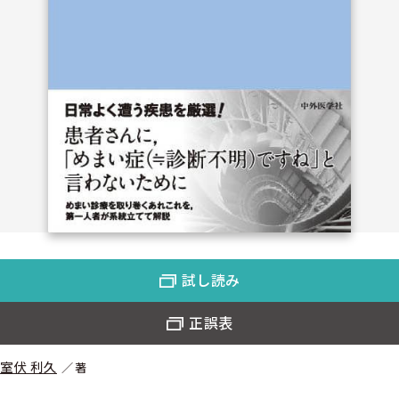
試し読み
正誤表
室伏 利久
著