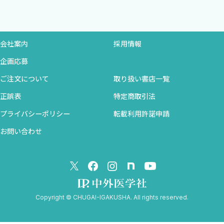
内リンパ嚢開放術
迷路摘出術・前庭神経切断術
半規管遮断術
内耳窓閉鎖術
会社案内
採用情報
(5) 理学療法
企画応募
平衡訓練（前庭リハビリテーション）
ご注文について
取り扱い書店一覧
BPPVに対する頭位治療
メニエール病に対する中耳加圧治療
正誤表
特定商取引法
(6) 心理療法・「ムンテラ」
プライバシーポリシー
転載利用許諾申請
お問い合わせ
第2部 各論
1 めまい平衡障害疾患の全体像
めまい症例の統計的データ
末梢前庭性めまいを起こすものにはどのようなものがある
か，どのような症状があるか
Copyright © CHUGAI-IGAKUSHA. All rights reserved.
中枢性めまいを起こすものにはどのようなものがあるか，
どのような症状があるか