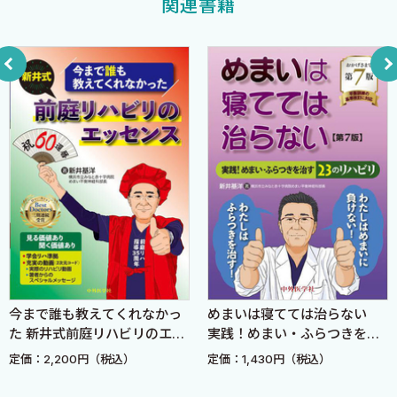
室伏利久
関連書籍
その他の神経系の検査
問診票・心理テスト
(3) 検査室での検査
3 めまい治療の方法
(1) めまいにはどのような治療法があるのか
(2) 生活療法
睡眠
食事・嗜好品
運動
(3) 薬物療法
発作急性期の非特異的薬物治療
回復期・安定期の非特異的治療
今まで誰も教えてくれなかっ
めまいは寝てては治らない
疾患特異的な薬物治療
た 新井式前庭リハビリのエッ
実践！めまい・ふらつきを治
(4) 外科的療法
センス
す23のリハビリ 第7版
定価：2,200円（税込）
定価：1,430円（税込）
鼓室内（薬物）注入療法