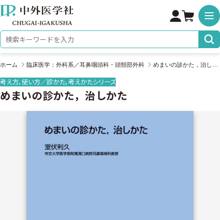
株式会社 中外医学社
検索キーワード
ホーム
臨床医学：外科系／耳鼻咽頭科・頭頸部外科
めまいの診かた，治しかた
考え方，使い方／診かた，考えかたシリーズ
めまいの診かた，治しかた