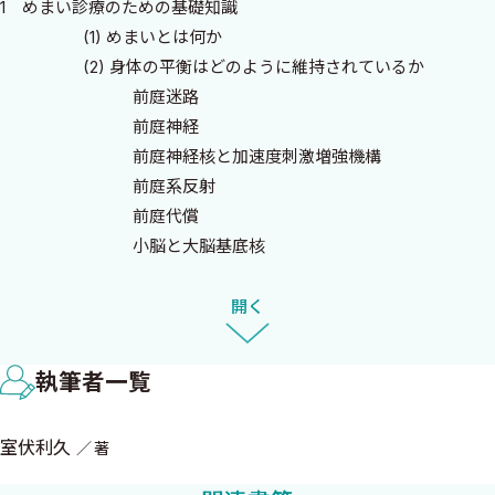
1 めまい診療のための基礎知識
い」を主訴として受診することは比較的まれな疾患であり，上半
(1) めまいとは何か
規管裂隙症候群は，話題の疾患ではあるが頻度としては決して高
(2) 身体の平衡はどのように維持されているか
くはない疾患であり，章立てしてとりあげることはしなかった．
前庭迷路
しかし，これらの疾患については章立てはしていないものの，い
前庭神経
くつかの章のなかで記載している．章立てのない疾患について
前庭神経核と加速度刺激増強機構
は，索引を活用していただきたい．また，本書は，筆者の考え方
前庭系反射
に基づき執筆したものであり，いくつかの考え方やいくつかの治
前庭代償
療法を総花的に記載することは必ずしも行っていない．1つの考え
小脳と大脳基底核
方として読んでいただきたい．
前庭皮質
「めまい」は高齢者に多い症候であり，超高齢化社会の到来し
(3) めまいを感じるときには何が起こっているのか
開く
た現在の日本において，その診療の重要度は増してきている．本
書が，めまいの臨床に携わる方々に少しでも役立てば，幸いであ
2 めまい診断の方法
る．
執筆者一覧
(1) 問診
(2) 診察室・ベッドサイドでの検査
室伏利久
著
眼運動系の検査
2016年10月
体平衡（四肢体幹）系の検査