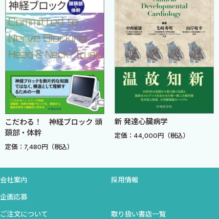
22．心臓血管手術後の循環管理〈小山 薫〉
エキスパートオピニオン 私ならこうする心臓血管管理
23．Stanford A型急性大動脈解離手術の麻酔導入：導入法とモ
ニタリング〈能見俊浩〉
24．予期しない人工心肺後の低血圧，低心拍出症候群への対応
〈清水 淳〉
25．輸血拒否患者（エホバの証人）での循環管理法〈安部和
夫〉
新 発達心臓病学
こだわる！ 神経ブロック 頭
頚部・体幹
定価：44,000円（税込）
コラム
定価：7,480円（税込）
麻酔科医の腕の見せ所〈江木盛時〉
所変われば品変わる〈江木盛時〉
バソプレシンは奇跡の薬剤？〈藤井 祐〉
会社案内
採用情報
Serendipity〈辛島裕士〉
企画応募
これからの注目点〈高橋伸二〉
ご注文について
取り扱い書店一覧
期待の新薬レミマゾラム〈西原教晃〉