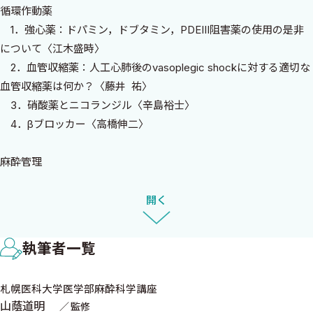
掲載し，すぐに臨床に活用できる読みやすい内容にしたいと考え
循環作動薬
ました．
1．強心薬：ドパミン，ドブタミン，PDEIII阻害薬の使用の是非
執筆者は，現場の第一線でご活躍されている心臓血管麻酔専門医
について〈江木盛時〉
や心臓血管麻酔関連で多くの業績を挙げられている先生方を選ば
2．血管収縮薬：人工心肺後のvasoplegic shockに対する適切な
せていただきました．これから心臓血管麻酔を行う若手麻酔科医
血管収縮薬は何か？〈藤井 祐〉
は，学術的背景を学ぶ場として，心臓血管麻酔管理方法にこだわ
3．硝酸薬とニコランジル〈辛島裕士〉
りと自信をお持ちのベテラン麻酔科医には，‘自分の常識は世間の
4．βブロッカー〈高橋伸二〉
常識ではない’可能性に気づけるような内容としたつもりです．
明日からの心臓血管麻酔管理に役立ち，患者さんの周術期安全と
麻酔管理
QOLに少しでも貢献できれば，監修者として望外の喜びです．
5．心臓血管麻酔導入時の鎮静薬〈西原教晃〉
6．術中鎮痛：フェンタニルorレミフェンタニル？〈石井久成〉
開く
2020年8月
7．吸入麻酔薬の心保護作用〈原 哲也〉
札幌医科大学医学部麻酔科学講座 教授
8．デクスメデトミジン〈吉川裕介〉
山蔭道明
執筆者一覧
9．トラネキサム酸〈池崎弘文〉
10．区域麻酔と心臓血管麻酔 〈汲田 翔〉
札幌医科大学医学部麻酔科学講座
山蔭道明
監修
モニタリング