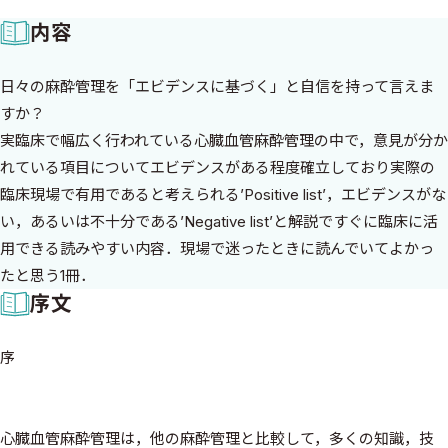
内容
日々の麻酔管理を「エビデンスに基づく」と自信を持って言えま
すか？
実臨床で幅広く⾏われている⼼臓⾎管⿇酔管理の中で，意⾒が分か
れている項⽬についてエビデンスがある程度確⽴しており実際の
臨床現場で有⽤であると考えられるʼPositive listʼ，エビデンスがな
い，あるいは不⼗分であるʼNegative listʼと解説ですぐに臨床に活
⽤できる読みやすい内容．現場で迷ったときに読んでいてよかっ
たと思う1冊．
序文
序
心臓血管麻酔管理は，他の麻酔管理と比較して，多くの知識，技