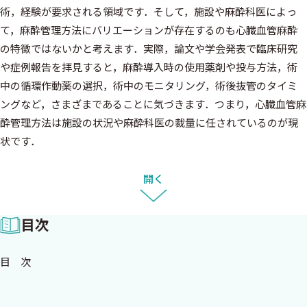
術，経験が要求される領域です．そして，施設や麻酔科医によっ
て，麻酔管理方法にバリエーションが存在するのも心臓血管麻酔
の特徴ではないかと考えます．実際，論文や学会発表で臨床研究
や症例報告を拝見すると，麻酔導入時の使用薬剤や投与方法，術
中の循環作動薬の選択，術中のモニタリング，術後抜管のタイミ
ングなど，さまざまであることに気づきます．つまり，心臓血管麻
酔管理方法は施設の状況や麻酔科医の裁量に任されているのが現
状です．
本書は「多様な心臓血管麻酔管理方法は，エビデンスとして確立
しているのだろうか？ 実は，科学的根拠が乏しい医療行為も中
開く
には存在するのではないだろうか？」という疑問に答えられる内
容にできればと考えました．項目としては，実臨床で幅広く行わ
目次
れている心臓血管麻酔管理の中で，意見が分かれていると思われる
項目を取り上げました．エビデンスがある程度確立しており，実
目 次
際の臨床現場で有用であると考えられる項目を‘Positive list’，エビ
デンスがない，あるいは不十分である項目を‘Negative list’として