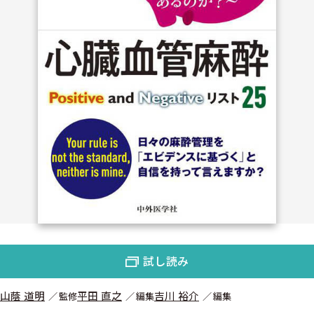
試し読み
山蔭 道明
平田 直之
吉川 裕介
監修
編集
編集