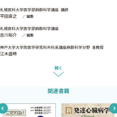
11．肺動脈カテーテル〈上村 直，讃井將満〉
札幌医科大学医学部麻酔科学講座 講師
12．低侵襲血行動態モニタリング〈末廣浩一〉
平田直之
編集
13．経食道心エコー使用のエビデンス〈伊藤明日香〉
14．血液凝固モニタリング〈小川 覚，吉井龍吾〉
札幌医科大学医学部麻酔科学講座
吉川裕介
15．局所脳酸素飽和度（rSO2）の活用〈吉谷健司〉
編集
16．人工心肺中の血行動態〈横塚 基〉
神戸大学大学院医学研究科外科系講座麻酔科学分野 准教授
17．MEPモニタリング〈和泉俊輔〉
江木盛時
18．スパイナルドレナージ〈石田和慶〉
開く
術中管理
19．心臓血管麻酔における輸液療法：GDTは心臓血管麻酔でも
有効か？〈坂本安優，小竹良文〉
関連書籍
20．心臓血管麻酔における輸血療法〈平田直之〉
術後管理
21．心臓血管手術後の呼吸管理〈鈴木 聡〉