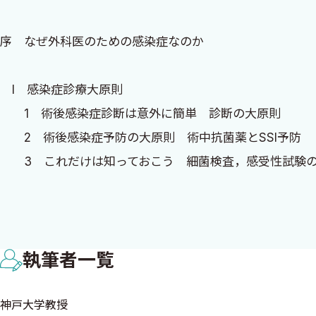
岩田が医学生のとき，「医学部は4年間では学びきれない
序 なぜ外科医のための感染症なのか
積むと自分の身長と同じくらいの高さの教科書を読まねば
てよかったな」なんて思ったわけです．その「身長分だけ
I 感染症診療大原則
識を詰め込むのが医学の勉強だったわけです．それは，受
1 術後感染症診断は意外に簡単 診断の大原則
ルスルとそのような勉強の仕方を受け入れたのです．
2 術後感染症予防の大原則 術中抗菌薬とSSI予防
3 これだけは知っておこう 細菌検査，感受性試験
が，もはやこのような「知識の量」で学問する方法は通用
4 抗菌薬使用の大原則 基礎編 その1：βラクタム
ら変えなければならないのです． 外科領域も近年は細分
5 抗菌薬使用の大原則 基礎編 その2：その他の抗
の」グループというように．それぞれのパーツにおける医
6 抗菌薬使用の大原則 臨床編
そしてそれは今後どんどん難しくなっていくでしょう．
執筆者一覧
7 創部感染（深部SSI含む）の診断と治療
8 カテ感染（CRBSI）の診断と治療
かつて，医局制度が良くも悪くも充実していたときは，そ
神戸大学教授
9 術後院内肺炎（HAP/VAP）の診断と治療
の栄養管理や血糖，血圧コントロール，感染症の予防や治