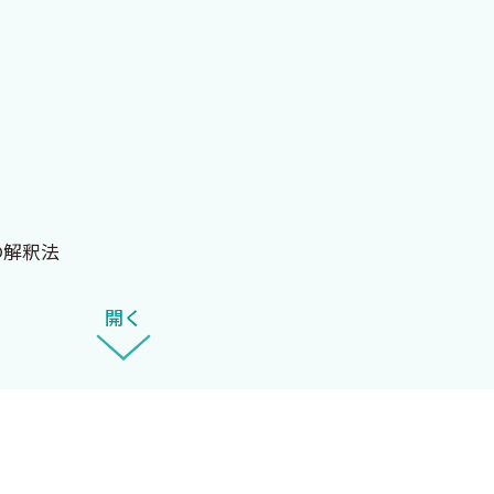
ほどの知識を詰め込まねばならない．だから6年制なのだ
ならない」と何かの本に書いてあったのを読んだことがあ
」の真偽はともかく，昔の医学部の勉強の仕方は，「知識
験戦争とよばれた当時の受験勉強とも非常に親和性が高く
の解釈法
しません．知識の増えるスピードの方がずっと速いからで
薬
化が進んでいます．例えば，整形外科は，「膝の」グループ
開く
菌薬たち
学進歩も目覚ましく，最新の医学知識，医療技術について
の医局の内部だけで医療はすべて完結していました．外科
療，疼痛管理などすべて自分たちで行い，術後の化学療法