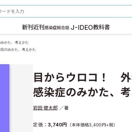
ード
J-IDEO
新刊
近刊
教科書
感染症総合誌
のみかた、考えかた
染症のみかた、考えかた
目からウロコ！ 外
感染症のみかた、考
岩田 健太郎
著
定価：
3,740円
（本体価格3,400円+税）