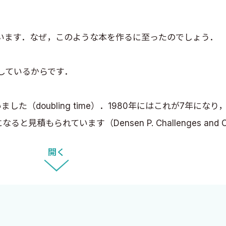
います．なぜ，このような本を作るに至ったのでしょう．
しているからです．
（doubling time）．1980年にはこれが7年になり，
れています（Densen P. Challenges and Opport
1; 122: 48–58.）．
開く
ますが，どんなに博覧強記の天才的な頭脳を持っていても，
にキープしておくことは原理的に不可能なのです．そういう