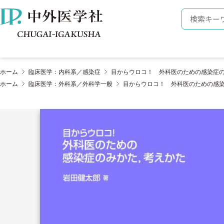
株式会社 中外医学社
検索キーワ
ホーム
臨床医学：内科系／感染症
目からウロコ！ 外科医のための感染症
ホーム
臨床医学：外科系／外科学一般
目からウロコ！ 外科医のための感