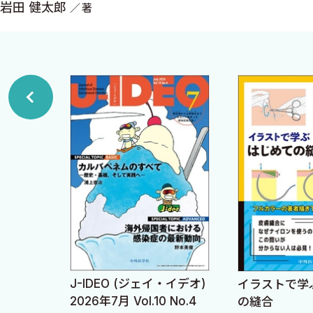
岩田 健太郎
著
10 術後院内尿路感染の診断と治療
た．薬を詰めることすら医者の仕事だったのです．今でも
11 術後下痢症の診断と治療
コラム❶ 血液培養はなぜ2セットか（と感度，特異度
しかしながら，外科領域のそれぞれの専門領域が進歩した
12 予防接種も忘れずに
も目覚ましく，医療面接にたっぷり時間をとり，膨大な書
で配慮して，若手医師の外科離れを食い止めなければなり
II 各論編
A 整形外科医のための感染症診療
とはいえ，現在ではそういう外科の先生たちをサポートす
1 化膿性関節炎・滑液包炎，腱滑膜炎
症治療の専門家たちが，最新のノウハウを勉強し，外科の
2 急性・慢性骨髄炎，椎間板炎，硬膜外膿瘍，糖尿
支援してくれています．外科の先生たちが好きな手術に邁
3 壊死性筋膜炎とガス壊疽
身と専門性を持って．
4 人工関節関節炎
「お前さんは内科医だろ．内科医が外科の患者のことがワ
コラム❷ 「エビデンスないんでしょ」「いや，エビ
もちろん，わかります．
J-IDEO (ジェイ・イデオ)
イラストで学
・イデオ)
B 泌尿器科医のための感染症診療
2026年7月 Vol.10 No.4
の縫合
 No.5