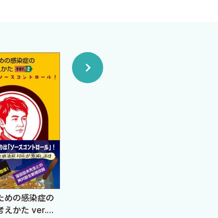
ました．患者ケアの質の向上
近はワークライフバランスにま
相談なのです．
や栄養管理，化学療法や感染
進んできており，我々の診療を
」をサポートするのです．献
J-IDEO (ジェイ・イデオ)
感染
ための感染症の
2026年3月 Vol.10 No.2
ート
えかた ver.