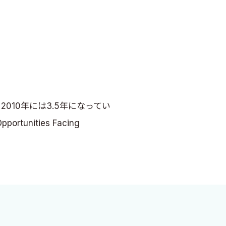
2010年には3.5年になってい
unities Facing
メフィストフェレスに魂を売
時代に我々は生きているので