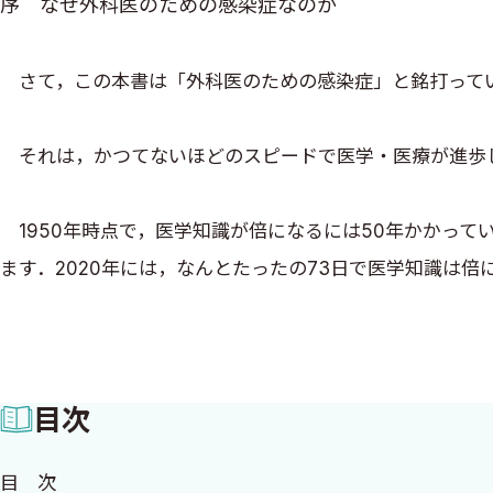
序 なぜ外科医のための感染症なのか
さて，この本書は「外科医のための感染症」と銘打って
それは，かつてないほどのスピードで医学・医療が進歩
1950年時点で，医学知識が倍になるには50年かかっていました
ます．2020年には，なんとたったの73日で医学知識は倍になると見積もら
Medical Education. Trans Am Clin Climatol Assoc. 201
我々はDr. コトーのような「何でもできる」医者に憧れ
目次
り渡しても，すべての領域において医学知識を最新の状態
す．
目 次