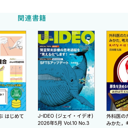
そうだ，というところもあるかもしれませんが．
関連書籍
についてのちょっとした考察）
のと同じように，各セクションの専門性も飛躍的に進歩し
類やカルテの記載もかつてないほど大変です．おまけに最
ません．「全部自分で完結する」医療は，もはやできない
るチームも少しずつ充実してきています．人工呼吸器調節
先生たちを支援します．薬剤師さんの現場参加もだんだん
病足感染
進し，集中できるよう，ぼくらは一所懸命「手術以外のこと
カンのか？」そういう御指摘もあるかもしれません．
デンスは常にある」
J-IDEO (ジェイ・イデオ)
ぶ はじめて
外科医の
2026年5月 Vol.10 No.3
みかた，考