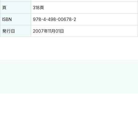
頁
318頁
ISBN
978-4-498-00678-2
発行日
2007年11月01日
注目すべきトピックを選び，その分野の第一人者が内外の文献を
踏まえて最新の進歩を展望する．定評ある年刊書の最新版．
I．T細胞
1．
免疫シナプスを構成するTCRマイクロクラスターとT細胞活
性化機構