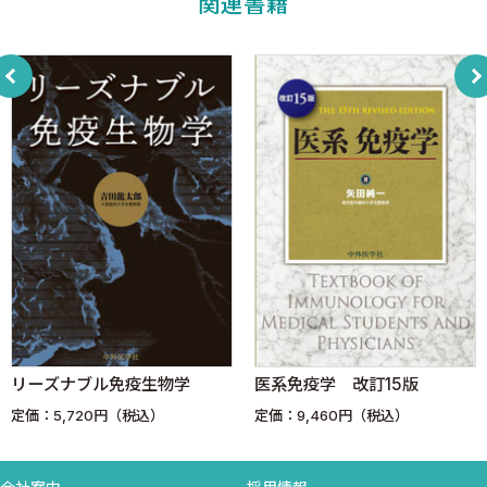
関連書籍
2．
B細胞抗原受容体を介したカルシウム活性化機構
〈疋田正喜 黒崎知博〉
1．
抗原クロスプレゼンテーションの新機軸-抗原提示経路におけ
リーズナブル免疫生物学
医系免疫学 改訂15版
る初期エンドソームの重要性:免疫エンドソームの提唱
定価：5,720円（税込）
定価：9,460円（税込）
〈田村保明 九冨五郎 佐藤昇志〉