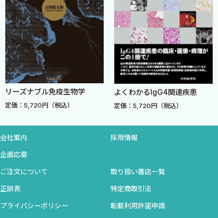
は，なるべく最新の免疫学の知見も盛り込むよう心がけた．
Advanced Knowledge
各章の冒頭に要約をかかげる試みも行った，重要なポイントを
1. 抗原と抗体との特異的結合
まとめてある，本文を読んだ後に知識を整理するのに役立つであ
2. FcRnの役割
ろうし，時間のない方は，この部分だけ読み本文中の図表だけを
参照することでも，ある程度の知識が得られるであろう，学生諸君
3 抗体のもたらす反応とそれを利用した検査
には試験直前の追い込みに有用と思う，
■要 点
なお，本書は単行本として上梓すべく，まず雑誌「臨床医」に
１．凝集反応
リーズナブル免疫生物学
よくわかるIgG4関連疾患
1987年11月号より1989年12月号まで連載し，その後の新しい知見を
２．赤血球凝集反応
加え，また読者の便宜のために「序説」や「要点」の項を追加し
定価：5,720円（税込）
定価：5,720円（税込）
３．菌凝集反応
たものである，
４．受身凝集反応
臨床医学を学ぶにあたっては基礎医学の知識が欠けていては充
会社案内
採用情報
５．沈降反応
分な理解は不可能である，逆に，臨床の場において何が求められ
６．ゲル内沈降反応
企画応募
ているかという動機に導かれて基礎医学を学ぶこともまた重要で
７．補体結合反応
ある，免疫学のこのような基礎と臨床との橋渡しに本書が役立て
ご注文について
取り扱い書店一覧
８．免疫溶菌反応
ばと願っている，
正誤表
特定商取引法
９．細胞傷害試験
10．免疫粘着反応
プライバシーポリシー
転載利用許諾申請
1989年8月
11．中和試験