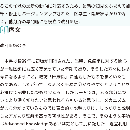
るこの領域の最新の動向に対応するため，最新の知見をふまえて加
筆・修正しバージョンアップされた．医学生・臨床家ばかりでな
く，他分野の専門職にも役立つ改訂15版．
序文
改訂15版の序
本書は1989年に初版が刊行された．当時，免疫学に対する関心
が一般医師にも広く高まっていた時期であり，そうした方々にも参
考になるようにと，雑誌「臨床医」に連載したものをまとめたも
のである．したがって，なるべく平易に分かりやすくということを
心掛けて記載したつもりである．しかし一方では，ある部分につ
いてより深く知りたいと思われる方もいると思うし，メカニズム
がよく分かっているものでは表面的な説明よりは，しっかりと説明
した方がより理解を高める可能性がある．そこで，そのような事項
はAdvanced Knowledgeあるいは註として別に記した．適宜利用