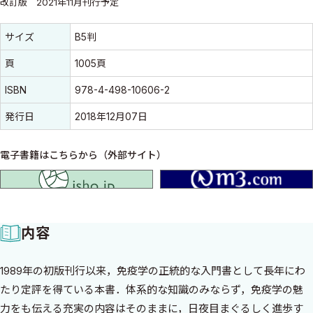
改訂版 2021年11月刊行予定
書誌情報
書誌情報
サイズ
B5判
頁
1005頁
ISBN
978-4-498-10606-2
発行日
2018年12月07日
電子書籍はこちらから（外部サイト）
isho.jp
内容
1989年の初版刊行以来，免疫学の正統的な入門書として長年にわ
たり定評を得ている本書．体系的な知識のみならず，免疫学の魅
力をも伝える充実の内容はそのままに，日夜目まぐるしく進歩す