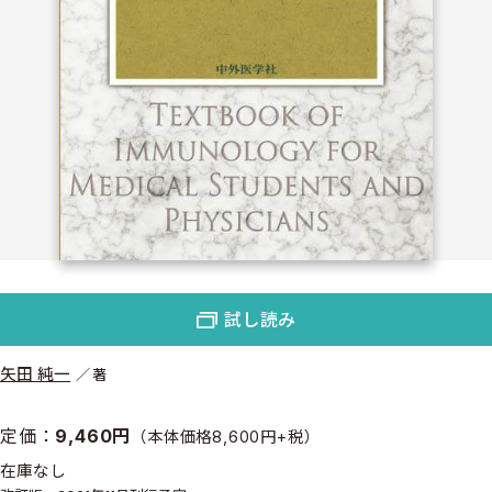
試し読み
矢田 純一
著
定価：
9,460円
（本体価格8,600円+税）
在庫なし