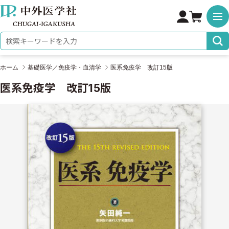
株式会社 中外医学社
検索キーワード
ホーム
基礎医学／免疫学・血清学
医系免疫学 改訂15版
医系免疫学 改訂15版