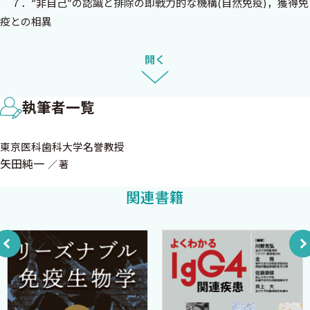
７．“非自己”の認識と排除の即戦力的な機構(自然免疫)，獲得免
初版の序
疫との相異
８．免疫ができるとは(獲得免疫の成り立ち)
免疫学の教科書はすでに多くの優れたものが出版されている．
９．粘膜免疫系と全身免疫系
開く
あえて本書を世に送ろうと意図した理由にはいくつかある．とか
10．“非自己”の排除には“自己”の犠牲も伴う―アレルギーとの関
く難解であるといわれるので，なんとか内容を噛みくだいて読む人
係
がアプローチしやすいようにしたいということがひとつである．
執筆者一覧
11．免疫と臨床
難解であるとされる理由の一部は，いきなり新しい概念の用語が
出てくることにあると思われるので，なるべく簡単な用語の説明を
東京医科歯科大学名誉教授
2 抗体についての基礎知識
そえながら記載することとした．また免疫学に固有な概念につい
矢田純一
著
■要 点
ては，卑近な例をひいて説明を加えるようにした．さらに，なる
１．抗体とはどのようなものか
関連書籍
べく多くの模式図や表を載せて理解を助けるようにした．
２．抗原とはどのようなものか
もうひとつの本書の特徴は臨床医学にたずさわる方を念頭にお
３．抗体の分子構造
いたという点である．臨床の場では免疫学を応用した検査や治療
４．免疫グロブリン
が数多く行われているし，疾患の病態の理解に免疫学の知識が要
註1 : Fcレセプターの種類
求されることも多い．基礎的な事項であっても，それが臨床にどう
５．免疫グロブリン各クラスの特性
結びついていくのかということに常に留意した，しかし一方で
６．血清免疫グロブリン値と疾患