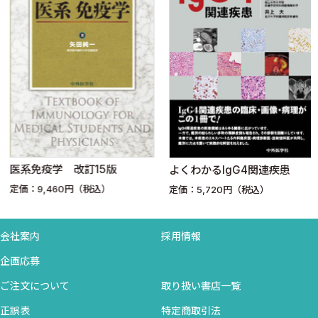
NK細胞
NKT細胞
LAK
リンパ球の亜群の同定
5．T細胞と抗原との反応
6．T細胞の分化
医系免疫学 改訂15版
よくわかるIgG4関連疾患
7．B細胞からの抗体産生
定価：9,460円（税込）
定価：5,720円（税込）
B細胞の分化
T細胞による抗体産生補助
抗体産生
会社案内
採用情報
T細胞非依存性抗体産生
企画応募
ご注文について
取り扱い書店一覧
8．異物の除去と食細胞
正誤表
特定商取引法