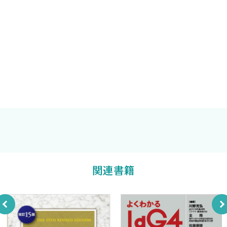
非自己細胞の破壊
自然免疫の働き
免疫とアレルギー
2．抗体の構造と機能
抗体の構造
抗体の抗原結合部の多様性
−どうして無数に近い種類の鍵穴が用意できるのか
免疫グロブリンとそのクラス
抗体の働き
矢田純一
著
3．白血球の種類
関連書籍
4．リンパ球の種類と働き
B細胞
T細胞