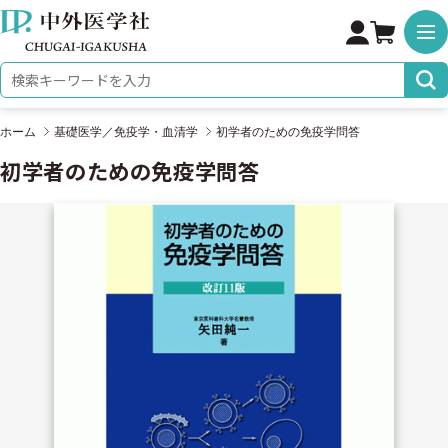
株式会社 中外医学社
検索キーワード
ホーム
基礎医学／免疫学・血清学
初学者のための免疫学問答
初学者のための免疫学問答