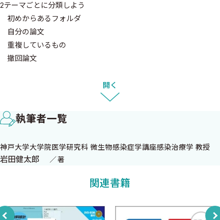
2テーマごとに分類しよう
初めからあるフォルダ
自分の論文
重複しているもの
撤回論文
未整理の論文
整理するための機能
開く
Advanced Search
タグ機能
執筆者一覧
同期（Sync）
発展的な機能
神戸大学大学院医学研究科 微生物感染症学講座感染治療学 教授
グループ
岩田健太郎
著
何でも取り込める
3執筆論文に引用してみよう
関連書籍
引用の基本的な操作
引用スタイルを設定する
文献管理の方法