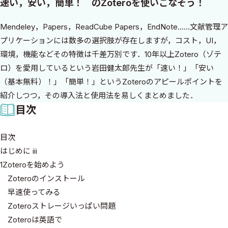
速い，安い，簡単！ のZoteroを使いこなそう！
Mendeley，Papers，ReadCube Papers，EndNote……文献管理ア
プリケーションには数多の選択肢が存在しますが，コスト，UI，
環境，機能などその特徴は千差万別です．10年以上Zotero（ゾテ
ロ）を愛用しているという岩田健太郎先生が「速い！」「安い
（基本無料）！」「簡単！」というZoteroのアピールポイントを
紹介しつつ，その導入法と使用法を易しくまとめました．
目次
目次
はじめに iii
1Zoteroを始めよう
Zoteroのインストール
早速使ってみる
Zoteroストレージいっぱい問題
Zoteroは英語で