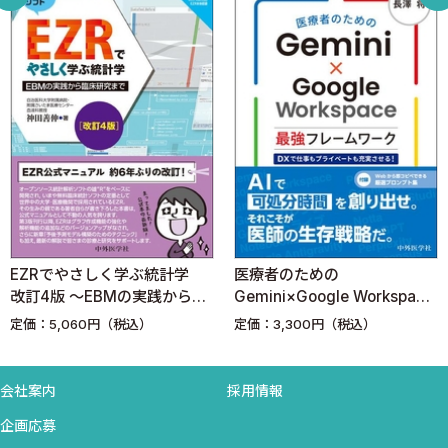
かつてのぼくの文献管理
論文の検索方法
4アプリをもっと上手に使おう
Zoteroの小技
タイムライン
日本語文献の問題
取り込みの問題
Zoteroの使い方を拡げる
RStudio、R MarkdownそしてZotero
Zoteroについてさらに学びたい人のために
EZRでやさしく学ぶ統計学
医療者のための
あとがき
改訂4版 〜EBMの実践から臨
Gemini×Google Workspace
索引
床研究まで〜
最強フレームワーク DXで仕
定価：5,060円（税込）
定価：3,300円（税込）
事もプライベートも充実させ
る！
会社案内
採用情報
企画応募