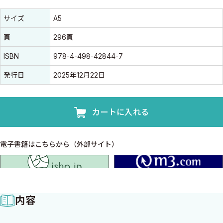
書誌情報
書誌情報
サイズ
A5
頁
296頁
ISBN
978-4-498-42844-7
発行日
2025年12月22日
カートに入れる
電子書籍はこちらから（外部サイト）
isho.jp
内容