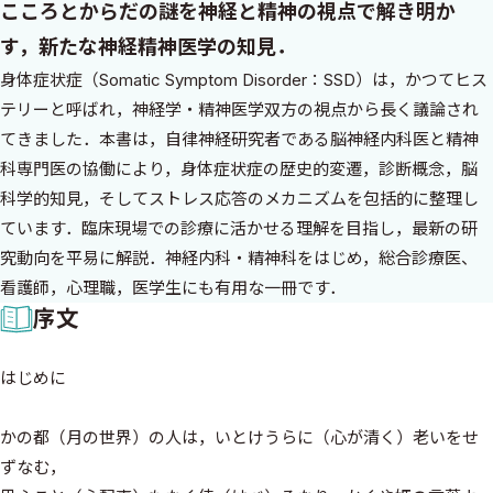
こころとからだの謎を神経と精神の視点で解き明か
す，新たな神経精神医学の知見．
身体症状症（Somatic Symptom Disorder：SSD）は，かつてヒス
テリーと呼ばれ，神経学・精神医学双方の視点から長く議論され
てきました．本書は，自律神経研究者である脳神経内科医と精神
科専門医の協働により，身体症状症の歴史的変遷，診断概念，脳
科学的知見，そしてストレス応答のメカニズムを包括的に整理し
ています．臨床現場での診療に活かせる理解を目指し，最新の研
究動向を平易に解説．神経内科・精神科をはじめ，総合診療医、
看護師，心理職，医学生にも有用な一冊です．
序文
はじめに
かの都（月の世界）の人は，いとけうらに（心が清く）老いをせ
ずなむ，