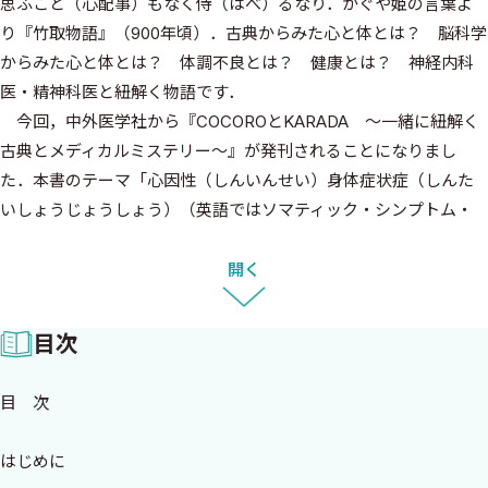
思ふこと（心配事）もなく侍（はべ）るなり．かぐや姫の言葉よ
り『竹取物語』（900年頃）．古典からみた心と体とは？ 脳科学
からみた心と体とは？ 体調不良とは？ 健康とは？ 神経内科
医・精神科医と紐解く物語です．
今回，中外医学社から『COCOROとKARADA 〜一緒に紐解く
古典とメディカルミステリー〜』が発刊されることになりまし
た．本書のテーマ「心因性（しんいんせい）身体症状症（しんた
いしょうじょうしょう）（英語ではソマティック・シンプトム・
ディスオーダーSomatic Symptom Disorderといい，エスエスディ
ーSSDとも略します）」は，従来，欧米ではヒステリーと呼ば
開く
れ，本邦では体調不良・不定愁訴・自律神経失調症などと呼ばれ
てきました．（心因性）身体症状症は，まだ聞きなれない言葉か
目次
と思われますが，驚くほど多いものです．しかし，これまで医師・
患者さん・一般の方々に余り知られておらず，隠れた症状であっ
目 次
たように思われます．その理由は，精神科の病気でありながら，身
体科の症状を呈するためで，診断がつく前に「謎の病気による奇
はじめに
妙な症状」「謎の健康被害」（英語ではメディカルミステリー）