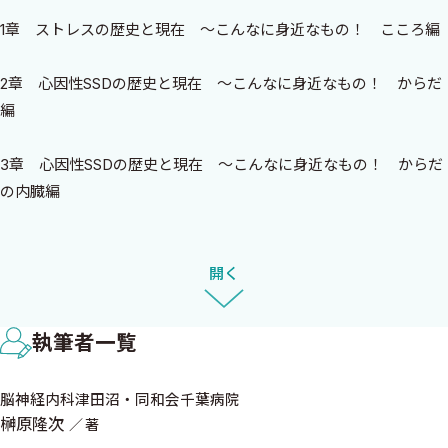
と言われる場合もあったようです．しかし，近年の医学の進歩によ
1章 ストレスの歴史と現在 〜こんなに身近なもの！ こころ編
り，心因性エスエスディー（SSD）の病態／診断／治療が，少しず
つ明らかとなってきています．精神疾患を大きく4つに分けた場合
2章 心因性SSDの歴史と現在 〜こんなに身近なもの！ からだ
（図，不安／うつの症状を，あえてプラス下線とマイナスに分け
編
ています），
不安／うつが，脳神経内科，外科・整形外科の病気（記憶障
3章 心因性SSDの歴史と現在 〜こんなに身近なもの！ からだ
害，全身のしびれ痛み，麻痺，ぴくつき，こわばり）・耳鼻科の
の内臓編
病気（めまい，耳鳴）・眼科の病気（目の疲れ，違和感）・循環
器科の病気（動悸，めまい，失神）・消化器科の病気（食思不
コラム
振，気分が悪い，吐き気，腹痛，下痢）・泌尿器科の病気（頻
心因性SSDとは？用語の歴史・統計などを解説します
開く
尿）を真似る（英語ではミミック）ように見えることがありま
自律神経失調症とは？自律神経失調症という用語の歴史と，日
す．しかし身体科の異常はなく，程度は正常またはごく軽く，入
本・海外の差異とは？
院を要しません．医学はヒトmankindと自然natureの学問の接点．
執筆者一覧
心因性SSDをわかりやすく知って頂くために，本書では，古典，メ
4章 メディカルミステリー（医学の不思議） 〜診断の重要性
ディカルミステリー，脳科学を紐解きながら，ストレスと
脳神経内科津田沼・同和会千葉病院
192
COCOROとKARADAについて述べてみようと思います．
榊原隆次
著
はじめに．物語の始まりです．