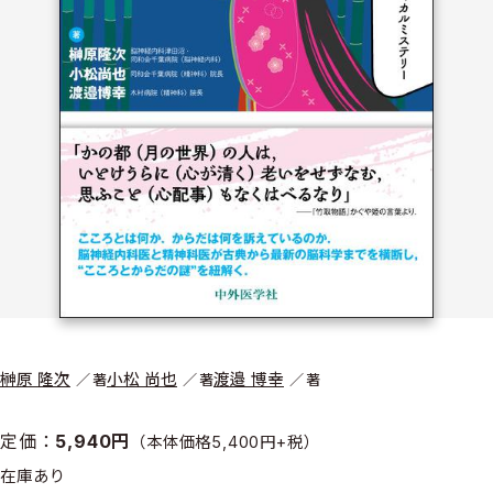
榊原 隆次
小松 尚也
渡邉 博幸
著
著
著
定価：
5,940円
（本体価格5,400円+税）
在庫あり