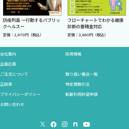
感情の伝搬（伝染）の科学」脳の変化は？
こころとからだの相互作用
5章「こころ（情動）と脳科学の基本（きほん）」こころと脳の関
係とは？
防疫列島 ー行動するパブリッ
フローチャートでわかる健康
8章 ストレスによる心因性SSD，症状の改善にむけて！
「コラム 心因性SSDは動物やペットにもあるの？」その答え
クヘルスー
診断の要精査対応
は？
定価：2,970円（税込）
定価：3,960円（税込）
おわりに
「コラム 脳の働きはどうやって調べるの？」脳と内臓機能，
とくに膀胱を例として．
会社案内
採用情報
6章「ストレスでみられる脳の変化」こころの症状と脳の変化と
企画応募
は？
7章「ストレスによるからだの変化（心因性SSD）をきたす脳の変
ご注文について
取り扱い書店一覧
化」体調不良と脳の変化とは？
正誤表
特定商取引法
「コラム こころとからだの相互作用」プラセボ，皮膚の鍼
プライバシーポリシー
転載利用許諾申請
（はり）と灸（きゅう），自律神経の直接刺激とは？
8章「ストレスによる心因性SSD，症状の改善にむけて！」精神疾
お問い合わせ
患と治療の流れを解説します．
おわりに．物語の締めくくりです．
本書をきっかけに，皆様が心因性SSDに興味を持たれ，適切な診