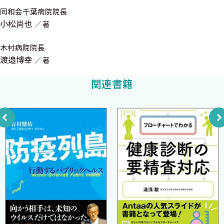
コラム
同和会千葉病院院長
1章「ストレスの歴史と現在〜こころ編」ストレスと心について，
こころは脳に宿（やど）るの？心臓に宿（やど）るの？
小松尚也
著
古典を紐解いてみましょう．
愛情・痛みを分かち合う 〜感情移入，感情の共感，感情の伝搬
2章「心因性SSDの歴史と現在〜からだ編」同様に古典を紐解いて
の科学
木村病院院長
みましょう．
渡邉博幸
著
3章「心因性SSDの歴史と現在〜からだの内臓編」同様に古典を紐
5章 こころ（情動）と脳科学の基本（きほん）
解いてみましょう．
関連書籍
「コラム 心因性SSDとは？」用語の歴史・統計などを解説し
コラム
ます．
心因性SSDは動物やペットにもあるの？
「コラム 自律神経失調症とは？」用語の歴史と，日本・海外
脳の働きはどうやって調べるの？
の差異とは？
4章「メディカルミステリー（医学の不思議）〜診断の重要性」医
6章 ストレスでみられる脳の変化
学の不思議とは？
病気の診断とは？
7章 ストレスによるからだの変化（心因性SSD）をきたす脳の変
「コラム こころは脳に宿（やど）るの？ 心臓に宿（やど）
化
るの？」こころという言葉の由来は？
「コラム 愛情・痛みを分かち合う〜感情移入・感情の共感・
コラム