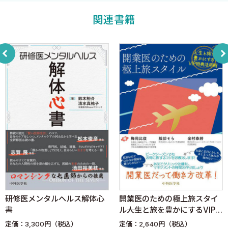
13. SNSを制するクリニックは……
14. 実践→改善の継続しか進化は無い
関連書籍
実践事例＜4＞ 待ち時間対策プロジェクト 編 片桐喜彰先生（片
桐眼科クリニック）
おわりに
研修医メンタルヘルス解体心
開業医のための極上旅スタイ
書
ル――人生と旅を豊かにするVIP特
典活用術
定価：3,300円（税込）
定価：2,640円（税込）