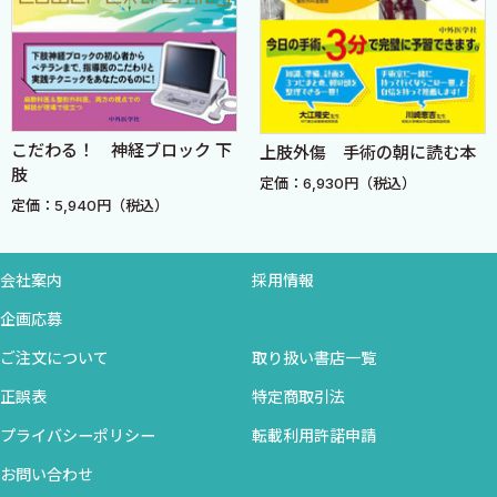
2，腰椎分離症〈川上紀明〉
は運動量の増加や技術の高度化によって運動器の外傷・障害を受
3．野球肩〈森原 徹〉
ける機会が増える一方，運動不足や偏った運動・スポーツばかり
4．野球肘
をしている子どもたちには，運動器機能不全が発生している．
4-a▶内側上顆障害〈森原 徹〉
子どもたちの健康が，学校教育における学習能率の向上の基礎で
4-b▶‌外側障害：上腕骨小頭離断性骨軟骨炎〈森原 徹〉
もあり，さらには健康増進そのものが教育の目的につながるもの
5．股関節障害 発育性股関節形成不全，ペルテス病，大腿骨頭
こだわる！ 神経ブロック 下
上肢外傷 手術の朝に読む本
として，本邦で昭和33（1958）年に制定された学校保健法（後の
肢
すべり症〈平良勝章，柴田輝明〉
定価：6,930円（税込）
学校保健安全法）は，全国規模で日本の将来を担う子どもの健康
定価：5,940円（税込）
6．膝関節スポーツ傷害
を守る法律であって，世界でも類を見ないものである．学校におけ
6-a▶‌オズグッド─シュラッター病〈鬼木泰成〉
る定期健康診断（健診）では多くの疾患・障害が早期に発見さ
6-b▶腸脛靱帯炎，鵞足炎〈鬼木泰成〉
会社案内
採用情報
れ，早期の治療に結びついて多くの子どもたちを救ってきた．し
6-c▶半月板損傷〈鬼木泰成〉
かし，その法律が制定された昭和33年から半世紀たった今，運動
企画応募
6-d▶靱帯損傷〈鬼木泰成〉
器に関して学校保健（安全）法施行規則はその実態に即さなくな
ご注文について
取り扱い書店一覧
6-e▶離断性骨軟骨炎〈鬼木泰成〉
ってしまった．
6-f▶膝蓋骨不安定症，反復性膝蓋骨脱臼〈鬼木泰成〉
正誤表
特定商取引法
平成11（1999）年，児童生徒の運動器疾患・障害を早期発見する国
7．足部・足関節障害
家的な仕組み作りが必要であり，それを目標にした事業の必要性
プライバシーポリシー
転載利用許諾申請
7-a▶足関節捻挫，足関節靱帯損傷〈鬼木泰成〉
を説いた福田濶先生（元京都府医師会副会長）のFAXが編者の一人
お問い合わせ
7-b▶有痛性外脛骨〈鬼木泰成〉
武藤芳照東京大学教授（当時）に届いたことから，一連の実態調