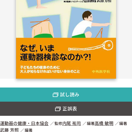
試し読み
正誤表
運動器の健康・日本協会
内尾 祐司
高橋 敏明
監修
編著
編著
武藤 芳照
編著