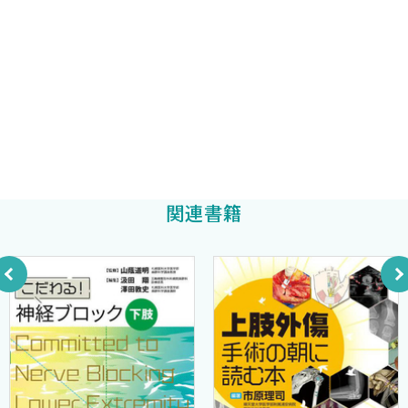
6．運動器検診について
高橋敏明
編著
編集者の序
3-d▶法律的立場から〈望月浩一郎〉
東京大学名誉教授・東京健康リハビリテーション総合研究所所長
3-e▶公衆衛生の立場から〈鎌田真光〉
本書には，日本の将来を担う子どもたちの運動器の健康を願い，
武藤芳照
編著
1．スポーツと運動器の痛み
健やかに育むために，この国を動かした人々の地道な努力と方策
2．一次予防に向けた対策の方針
に関する叡智，そして予防に向けた切なる願いが収められてい
る．
第2章 運動器検査の手順〈高橋敏明〉
今や日本は，老年人口が総人口の約28％を占め，超高齢社会は現
1．運動器検診の検査の手順の概要
実のものとなっている．今後，団塊の世代の2世代目が老年人口に
関連書籍
2．学校医のための各検査項目のチェックポイントと事後措置の
入っていく2053年には老年人口比率（高齢化率）は40％を超える
決め方
一方，年少人口や生産人口は半減し，超高齢人口減少社会がさら
3．整形外科医のための医療機関での診察と方針
に進行すると考えられている．
4．よくあるQ＆A
このような中，子どもたちの運動器にかかる健康上の問題は変化
している．体躯は父母や祖父母世代に比べ良好で，より早熟化し
第3章 運動器検診で重要な疾患・障害（保健調査票の項目に沿っ
ているのに対して，体力・運動能力は低く，運動器外傷・障害が
て）チェックポイント，事後措置の基準
増えている．これは，子どもたちに｢運動過多と運動不足｣という
1，側弯症〈川上紀明〉
運動習慣の二極化が影響し，その結果，運動過多の子どもたちに