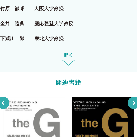
域の最新のトピックスがおおよそ理解できる充実した内容になっ
竹原 徹郎 大阪大学教授
ています．消化器領域は，消化管，肝臓，胆膵と守備範囲が広
く，またそれぞれに内科的視点，外科的視点が存在します．忙し
金井 隆典 慶応義塾大学教授
い毎日の中で，自身の専門領域の診療・研究に従事していると，広
い消化器領域の最新の情報をバランスよくキャッチアップするこ
下瀬川 徹 東北大学教授
とが時に難しくなることもあります．本書が多忙な先生方の診
療・研究の一助となり，最新の消化器領域の進歩を俯瞰していた
開く
だくことのお役にたてれば編者として望外の喜びです．
2015年1月
関連書籍
編集一同