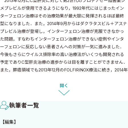
2013年12月にC型肝炎に対して第2世代のプロテアゼー阻害薬シ
メプレビルが使用できるようになり，1992年代にはじまったイン
ターフェロン治療はその治療効果が最大限に発揮されるほぼ最終
型になりました．また，2014年9月からはダクラタスビル＋アスナ
プレビル治療が登場し，インターフェロン治療が克服できなかっ
た問題，すなわちインターフェロン治療ができない症例やインタ
ーフェロンに反応しない患者さんへの対策が一気に進みました．
今後もさらにウイルス排除率の高い治療法がいくつも開発される
予定でありC型肝炎治療の進歩からは目を離すことができません．
また，膵癌領域でも2013年12月のFOLFIRINOX療法に続き，2014年
12月にはナブパクリタキセル＋ゲムシタビン併用治療が切除不能進
行膵癌の1次治療として保険収載となりました．膵癌においても実
開く
臨床の現場で使用できる抗がん剤の選択肢が増え病態に応じ治療
が可能になってきています．
執筆者一覧
今年もAnnual Review消化器2015が完成し，無事に刊行されるこ
とになりました．内容をみますと，まさに急速に進歩する消化器
【編集】
領域の研究，疾患の診断，治療を的確に反映しており，各疾患領