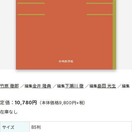
竹原 徹郎
金井 隆典
下瀬川 徹
島田 光生
編集
編集
編集
編集
定価：
10,780円
（本体価格9,800円+税）
在庫なし
書誌情報
書誌情報
サイズ
B5判