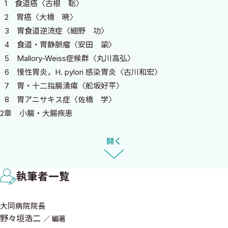
1 食道癌〈古根 聡〉
べき症例を中心に選択した．さらには，他科からコンサルトされ
2 胃癌〈大橋 暁〉
た時にも右往左往しないように構成を考えた．病歴要約作成の効
3 胃食道逆流症〈細野 功〉
率を高めるために役立つTipsや，実臨床ベースで本当に役立つこと
4 食道・胃静脈瘤〈安田 諭〉
を重視して5つの鉄則を挙げてまとめていただいた．その後，具体
5 Mallory-Weiss症候群〈丸川高弘〉
的な症例から，J-OSLER病歴要約の総合考察の形式で記載してい
6 慢性胃炎，H. pylori 感染胃炎〈古川和宏〉
ただいた．これらの構成により，５つの鉄則という地図をもった
7 胃・十二指腸潰瘍〈舩坂好平〉
若手医師は，自信をもって山頂を目指すことができるだろう．
8 胃アニサキス症〈佐橋 学〉
2章 小腸・大腸疾患
1 小腸腫瘍〈山村健史 中村正直〉
2 結腸癌，直腸癌〈川崎啓祐 梅野淳嗣 鳥巣剛弘〉
開く
3 感染性腸炎（腸管感染症，細菌性食中毒）〈武藤義和〉
4 腸結核〈大森 順 後藤 修 岩切勝彦〉
執筆者一覧
5 潰瘍性大腸炎〈吉田篤史〉
6 Crohn病〈西川貴広〉
大同病院院長
7 虚血性腸炎〈山崎健路〉
野々垣浩二
編著
8 偽膜性腸炎〈喜田裕一〉