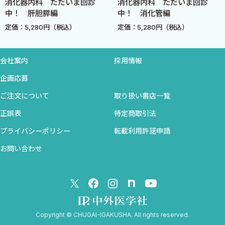
7 非アルコール性脂肪肝炎〈舘 佳彦〉
消化器内科 ただいま回診
消化器内科 ただいま回診
中！ 肝胆膵編
中！ 消化管編
8 薬物性肝障害〈筒井朱美〉
定価：5,280円（税込）
定価：5,280円（税込）
9 肝細胞癌〈葛谷貞二〉
10 肝膿瘍〈仲島さより〉
5章 胆道疾患
会社案内
採用情報
1 胆道結石症〈須原寛樹〉
企画応募
2 胆囊炎・胆管炎〈橋詰清孝〉
3 膵・胆管合流異常（先天性胆道拡張症）〈平松 武〉
ご注文について
取り扱い書店一覧
4 胆道悪性腫瘍（乳頭部腫瘍も含む）〈小屋敏也〉
正誤表
特定商取引法
6章 膵臓疾患
プライバシーポリシー
転載利用許諾申請
1 急性膵炎〈山雄健太郎〉
お問い合わせ
2 慢性膵炎・膵石症〈林 大樹朗〉
3 自己免疫性膵炎〈松原 浩〉
4 膵囊胞性疾患〈大野栄三郎〉
5 膵癌〈八鹿 潤〉
7章 急性腹症
Copyright © CHUGAI-IGAKUSHA. All rights reserved.
1 腸閉塞〈堀田尋紀 山田雅弘〉