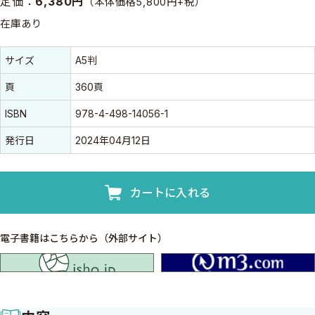
定価：
6,380円
（本体価格5,800円+税）
在庫あり
書誌情報
書誌情報
サイズ
A5判
頁
360頁
ISBN
978-4-498-14056-1
発行日
2024年04月12日
カートに入れる
電子書籍はこちらから（外部サイト）
isho.jp