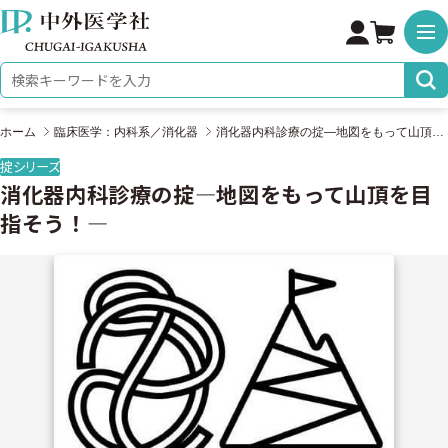
株式会社 中外医学社
検索キーワード
ホーム
臨床医学：内科系／消化器
消化器内科診療の掟―地図をもって山頂を目指そう！―
掟シリーズ
消化器内科診療の掟―地図をもって山頂を目
指そう！―