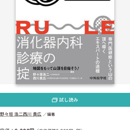
試し読み
野々垣 浩二
西川 貴広
編著