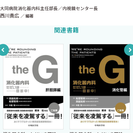
3章 全消化管に関わる疾患
大同病院消化器内科主任部長／内視鏡センター長
1 好酸球性消化管疾患〈室井航一〉
西川貴広
編著
2 NSAIDs関連消化管障害〈梁井俊一 松本主之〉
関連書籍
3 消化管神経内分泌腫瘍〈高田和典〉
4 消化管粘膜下腫瘍〈山田啓策〉
5 消化管悪性リンパ腫〈石川恵里〉
6 憩室性疾患（憩室炎，憩室出血）〈齋藤雅之〉
7 全身性疾患に伴う消化管病変（消化管Behçet病，膠原病関連
消化管疾患，IgA血管炎）〈渡辺 充〉
4章 肝疾患
1 急性肝炎〈多田俊史〉
2 急性肝不全（劇症肝炎）〈石津洋二〉
3 自己免疫性肝炎〈松本康佑 淺岡良成 田中 篤〉
4 肝硬変〈厚川正則〉
5 原発性胆汁性胆管炎〈土谷 薫〉
6 アルコール性肝障害〈山本健太〉