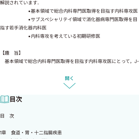
解説されています．
•基本領域で総合内科専門医取得を目指す内科専攻医
•サブスペシャリテイ領域で消化器病専門医取得を目
指す若手消化器内科医
•内科専攻を考えている初期研修医
【趣 旨】
基本領域で総合内科専門医取得を目指す内科専攻医にとって，J-
OSLERにおける症例登録，病歴要約は必須である．病歴要約で経
験した症例を深掘りすることで，各症例が忘れられない一例とし
開く
て心に刻まれるだろう．一方で，J-OSLERの負担感から初期研修
医の進路選択に少なからず影響を与えているという声も聞かれ
目次
る．専門医ではない若手医師にとって何が症例のポイントなのか，
病歴要約ではどんな文献を引用したらよいのか，地図をもたずに
目 次
霧がかかった山頂を登るような気分ではないだろうか？
本書では，若手医師のそんな悩みを解決することを目的とす
1章 食道・胃・十二指腸疾患
る．各パートは，総合内科専門医そして消化器病専門医が経験す