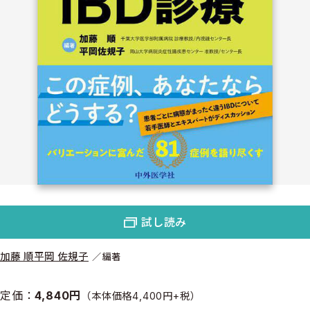
試し読み
加藤 順
平岡 佐規子
編著
定価：
4,840円
（本体価格4,400円+税）