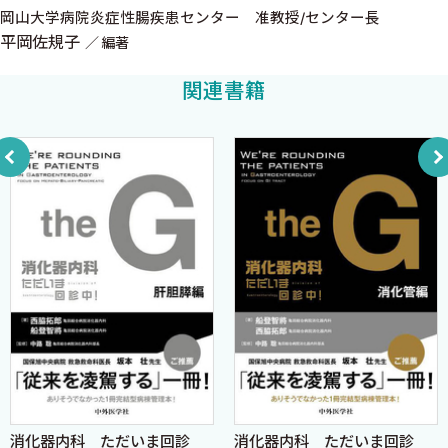
解説! 若い女性のバイオ/JAKの選択
岡山大学病院炎症性腸疾患センター 准教授/センター長
11 バイオ/JAK導入例：2．急ぐ例
平岡佐規子
編著
解説! 急ぐ難治例に対する外来での対処法─JAK阻害薬を中
関連書籍
心に─
12 バイオ/JAK導入例：3．高齢者
解説! 高齢者に対する薬剤選択
13 バイオスイッチ例（一次無効後）
解説! バイオスイッチの考え方（一次無効後）
14 バイオスイッチ例（二次無効後）
解説! UCのバイオ製剤使い分けにおける諸問題
15 バイオスイッチ例（複数回スイッチ）
解説! 難治例への対処と手術療法
16 重症例（入院例）
解説! 重症UCに対するアプローチ
17 臨床的寛解だけど粘膜治癒じゃない例
解説! UCにおけるTreat to Targetの考え方
18 感染症か再燃か迷う症例
消化器内科 ただいま回診
消化器内科 ただいま回診