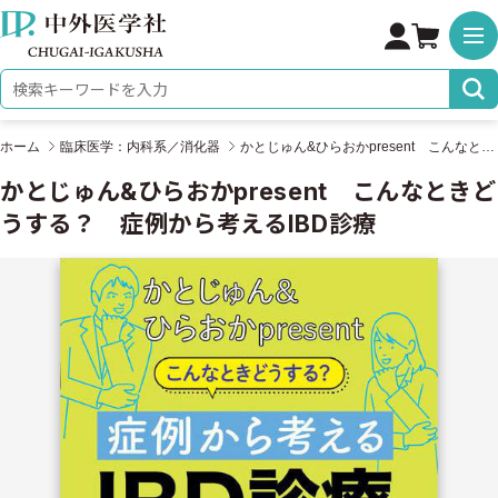
株式会社 中外医学社
検索キーワード
ホーム
臨床医学：内科系／消化器
かとじゅん&ひらおかpresent こんなときどうする？ 症例から考えるIBD診療
かとじゅん&ひらおかpresent こんなときど
うする？ 症例から考えるIBD診療