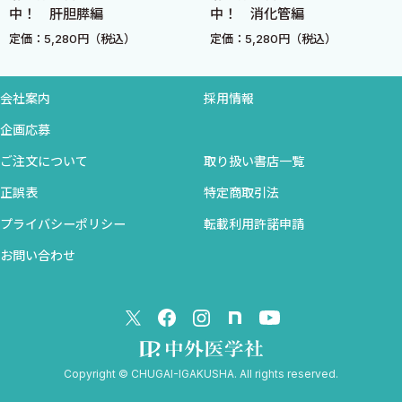
中！ 肝胆膵編
中！ 消化管編
解説! UC患者における感染性腸炎の併発とUCの悪化の鑑別
定価：5,280円（税込）
定価：5,280円（税込）
について
19 腸管外合併症併発例
解説! 主な腸管外合併症とその対処法
会社案内
採用情報
20 他臓器癌合併例
企画応募
解説! 他臓器癌のあるIBD患者に対する治療
21 発癌リスクのある長期経過例
ご注文について
取り扱い書店一覧
解説! UCの発癌とサーベイランス
正誤表
特定商取引法
22 外来で症状の悪化を訴える例への対処
プライバシーポリシー
転載利用許諾申請
解説! 外来でのバイオマーカーの使い方
お問い合わせ
23 妊娠例（UC）
解説! IBDにおける妊娠の考え方（とくに妊娠中の薬剤使用
について）
24 術後トラブル（回腸嚢炎など）例
解説! UC術前・術後の諸問題
Copyright © CHUGAI-IGAKUSHA. All rights reserved.