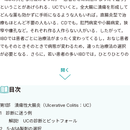
ということがあげられる．UCでいくと，全大腸に潰瘍を形成して
どんな薬も効かずに手術になるような人もいれば，直腸炎型で治
療もほとんど不要の人もいる．CDでも，肛門病変や小腸病変，狭
窄や瘻孔など，それぞれ作る人作らない人がいる．したがって，
IBDでは患者ごとに治療法がまったく変わってくるし，おなじ患者
でもそのときそのときで病態が変わるため，違った治療法の選択
が必要となる．さらに，若い患者の多いIBDでは，ひとりひとりの
患者はさまざまな社会背景を持っており，同じ病態でも社会背景が
異なれば選択する治療も変わってくる．その一方で，近年は分子標
開く
的薬を中心に治療選択肢も増加した．それぞれの薬剤は異なる作
用機序や有効性，安全性，そして投与法を有している．このよう
目次
な状況において，いまのIBD診療では，どのような病態の人にどの
ような治療が適切なのか，を判断することが求められている．
第1部 潰瘍性大腸炎（Ulcerative Colitis：UC）
1 診断に迷う例
本書では， UC, CDのさまざまな想定症例を提示し，まずは，比
解説! UCの診断とピットフォール
較的若手の先生にどのような治療をするかを答えてもらった．そし
2 5-ASA製剤の選択