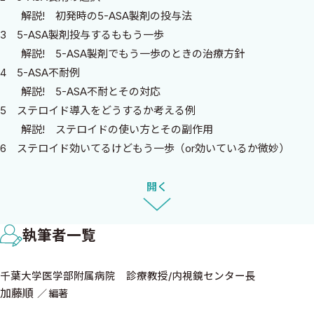
て，専門医である小生と平岡先生が，若手の先生の意見をベースに
解説! 初発時の5-ASA製剤の投与法
して，その症例のキモとなる点について対談・議論を行った．ま
3 5-ASA製剤投与するももう一歩
た，提示症例に関連するトピックについての解説を加え，知識の
解説! 5-ASA製剤でもう一歩のときの治療方針
整理ができるようにしている．
4 5-ASA不耐例
解説! 5-ASA不耐とその対応
まずは，それぞれの想定症例についてご自身で治療方針を考え
5 ステロイド導入をどうするか考える例
てほしい．そして，若手，専門医それぞれにどのような意見をど
解説! ステロイドの使い方とその副作用
のような根拠で述べているかをみていただくと，今後似たような症
6 ステロイド効いてるけどもう一歩（or効いているか微妙）
例に出会ったときに大いに参考になることと思う．そして全体を
解説! 似たような位置づけの治療法の選択
読み進めることにより，IBD診療におけるものの考え方，というも
7 ステロイド依存例
開く
のがご理解いただけるはずである．本書はIBD診療の問題集であ
解説! ステロイド依存に対するチオプリン製剤の使い方
り，全部解き終わったころには，みなさんのIBD診療の実力がワン
8 ステロイド抵抗例
ランクアップしていることと信じている．
執筆者一覧
解説! ステロイド抵抗例の考え方
9 チオプリン不耐・不応例
2025年厳冬の２月に
千葉大学医学部附属病院 診療教授/内視鏡センター長
解説! チオプリン投与のコツとピットフォール
著者を代表して
加藤順
編著
10 バイオ/JAK導入例：1．若い女性その他
加藤 順