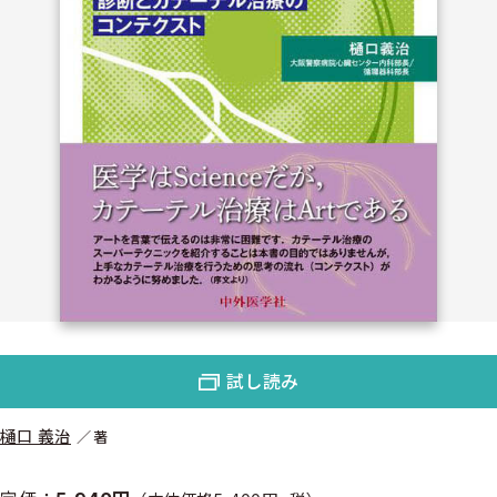
試し読み
樋口 義治
著