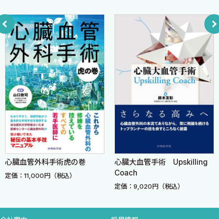
樋口義治
3-2 心筋虚血の病態生理
ここが知りたい 隠れたプラークをみるセンス
ここが知りたい 心筋虚血と心筋バイアビリティ，気絶
心筋（stunning）と冬眠心筋（hibernation）
section4 虚血性心疾患の分類
4-1 心筋壊死の有無を基準にした場合
4-2 発症様式を基準にした場合
ここが知りたい 心筋梗塞の4th Universal Definitionにつ
いて
4-3 冠攣縮性狭心症（CSAまたはVSA）
心臓血管外科手術虎の巻
心臓大血管手術 Upskilling
section5 心筋虚血の診断と心筋バイアビリティ
Coach
定価：11,000円（税込）
5-1 心筋虚血の診断
定価：9,020円（税込）
ここが知りたい 虚血と心電図のロジック
ここが知りたい aVR誘導上昇の意味