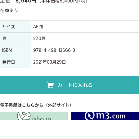
定価：
5,940円
（本体価格5,400円+税）
在庫あり
書誌情報
書誌情報
サイズ
A5判
頁
270頁
ISBN
978-4-498-13666-3
発行日
2021年03月29日
カートに入れる
電子書籍はこちらから（外部サイト）
isho.jp