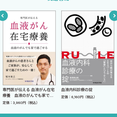
和〉
13. APLの至適な地固め療法は？ 〈麻生範雄〉
14. APLの至適な維持療法は？ 〈麻生範雄〉
15. APLの寛解導入療法における亜ヒ酸の位置づけは？ 〈木口
亨〉
16. APLの地固め療法における亜ヒ酸の位置づけは？ 〈竹下明
裕 安達美和〉
17. APLの治療におけるGOの位置づけは？ 〈木口亨〉 101
18. APLの治療方針決定におけるMRD（PML-RARA mRNA）検
出の意義は？ 〈恵美宣彦〉
19. 亜ヒ酸で第2寛解期に入ったAPLのその後の治療法は？
〈初見菜穂子 佐倉徹〉
専門医が伝える 血液がん在宅
血液内科診療の掟
20. APLに合併するDICに対する至適治療は？ 〈星野匠臣 佐
療養 血液のがんでも家で過
定価：6,160円（税込）
倉徹〉
ごせる
定価：3,960円（税込）
21. 混合表現型急性白血病に対する治療は？ 〈大場理恵 薄井
紀子〉