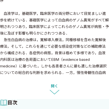
序
血液学は，基礎医学，臨床医学の両分野において目覚ましい進
歩を続けている．基礎医学によって白血病のゲノム異常がすべて解
明されつつあり，臨床医学によってこれらのゲノム異常が病態・予
後に及ぼす影響も明らかにされつつある．
急性白血病の治療は，寛解導入療法，同種移植を含めた寛解後
療法，そして，これらを通じて必要な感染症対策などの補助療法
から構成される．各症例の病態，背景は極めて多様であり，血液
内科医は治療の各局面においてEBM（evidence based
medicine）に基づいた，しかも各患者さんに最も適した治療選択
についての総合的な判断を求められる．一方，慢性骨髄性白血病
に対してはチロシンキナーゼ阻害薬（TKI）が治療の主役である
が，治療効果の適切な評価，TKI抵抗性例に対する次の治療選択，
開く
TKIの副作用に対する適切な対応などが求められる．また，骨髄異
形成症候群においてもメチル化阻害薬，エリスロポエチン製剤が
目次
登場し，同種移植を含めて治療は極めて多様化している．