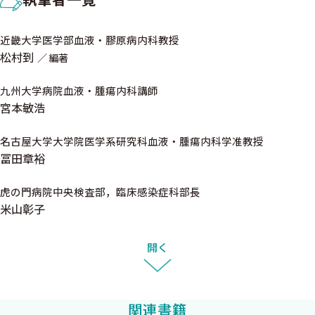
2. 日常診療でFLT3，KITなどの遺伝子検査を実施すべきか？
〈石川裕一 清井仁〉
2015年3月
近畿大学医学部血液・膠原病内科教授
3. nonAPLに対してIDR（DNR）＋Ara-Cを超える寛解導入療法
近畿大学医学部血液・膠原病内科 松村 到
松村到
編著
は？ 〈前田嘉信〉
4. AMLの寛解導入療法におけるGOの動向は？ 〈前田嘉信〉
九州大学病院血液・腫瘍内科講師
5. 寛解導入療法が奏効しなかったAML（primary induction
宮本敏浩
failure）に対する次の治療は？ 〈宮脇修一〉
6. 何歳まで標準の化学療法が可能か？ 〈藤田浩之〉
名古屋大学大学院医学系研究科血液・腫瘍内科学准教授
冨田章裕
7. 高齢者のAMLに対する治療は？ 〈伊藤仁美 藤田浩之〉
8. nonAPLに対する至適な地固め療法は？ 〈宮脇修一〉
虎の門病院中央検査部，臨床感染症科部長
9. 中間リスクの若年者AMLの第1寛解期に同種移植は必要か？
米山彰子
〈諫田淳也〉
10. KITの活性型変異陽性のCBF白血病に対する寛解後療法
開く
は？ 〈石川裕一 清井仁〉
11. 75歳以上のAML患者．外来での芽球コントロールの方法
は？ 〈臼杵憲祐〉
関連書籍
12. APLに対する至適な寛解導入療法は？ 〈竹下明裕 安達美