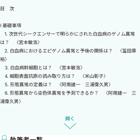
このような状況下では，血液内科の専門家でも自らの診断，治
目 次
療選択がEBMに則った最適のものであるかどうか迷わざるを得な
い．これに対応するため，日本血液学会は，造血器腫瘍診療ガイ
I 基礎事項
ドライン（第1.0版）を2013年に冊子として出版し，現在は改訂第
1. 次世代シークエンサーで明らかにされた白血病のゲノム異常
1.1版をWeb上で公開している．本ガイドラインは診断，治療アル
は？ 〈宮本敏浩〉
ゴリズム，CQとそれに対する回答から構成され，白血病の項目は
2. 白血病におけるエピゲノム異常と予後の関係は？ 〈冨田章
第I章として取り扱われている．しかし，本ガイドラインでは紙面
裕〉
の都合上，いくつかの重要な項目を掲載しきれず，また，記載内
3. 白血病幹細胞とは？ 〈宮本敏浩〉
容の背景を十分に述べきれなかった部分も多い．
4. 細胞表面抗原の読み取り方は？ 〈米山彰子〉
そこで，本書では，血液専門医が日常診療で白血病治療を行う
5. 形態異常の定義は？ 〈阿南建一 三浦偉久男〉
際に遭遇する数々の疑問に答えるべく，特に造血器腫瘍診療ガイ
6. 形態異常から染色体異常を予測できるか？ 〈阿南建一 三
ドラインだけでは不十分な部分を補完するよう必要な項目をQ&A
浦偉久男〉
として追加した．また，ガイドラインのみでは満足できない読者
に対して「一歩進んだ」内容も盛り込んだ．これらに回答してく
II 急性骨髄性白血病（AML）
開く
ださった著者は，いずれも担当領域の一線で活躍する我が国のリ
1. 予後分類の現状と今後考慮される予後因子は？ 〈石川裕一
ーダーであり，各回答が適確かつ簡潔にまとめられている．本書が
冨田章裕〉
読者の先生方の日常診療の一助となれば幸いである．
執筆者一覧