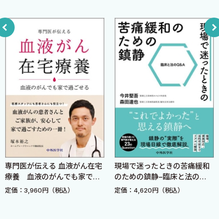
Ｅ．タペンタドール（タペンタⓇ）
かい使い方や処方例よりも，背景にある考え方を中心に記載して
Ｆ．ヒドロモルフォン（ナルサスⓇ，ナルラピドⓇ，ナル
います．
ベインⓇ）
Ｇ．メサドン（メサペインⓇ）
本書は，2014年3月に1版，2017年10月に2版と改訂しており，今回
Ｈ．ブプレノルフィン（ノルスパンテープⓇ，レペタン
2021年6月でだいたい3〜4年ごとの改訂になっています．改訂ペー
Ⓡ）
スとしては妥当かと思いますが，改訂のたびに分厚くなっており，
Ｉ．オピオイドのエビデンスのまとめ（マニア向け）
読者諸氏のご意見をいただきながらコンパクトにせねば……と思っ
資料 オピオイドの代謝と腎不全・透析時の対応
ています．また，改訂中に筆者が思っていたより間違いが多くみ
つかりましたが，初版以降目くじら立てずにあたたかくみてくだ
§2 痛みの治療薬：鎮痛補助薬
った諸氏に感謝です．本書が引き続き，「哲学のある1冊」と感じ
Ａ．ガバペン誘導体（ガバペンチノイド）：プレガバリン
てもらえれば著者としてありがたいことです．
（リリカⓇ），ミロガバリン（タリージェⓇ），ガバペンチン
（ガバペンⓇ）
専門医が伝える 血液がん在宅
現場で迷ったときの苦痛緩和
2021年5月
療養 血液のがんでも家で過
のための鎮静−臨床と法の
Ｂ．デュロキセチン（サインバルタⓇ）
森田達也
ごせる
Q&A
定価：3,960円（税込）
定価：4,620円（税込）
Ｃ．アミトリプチリン（トリプタノールⓇ）
Ｄ．リドカイン（キシロカインⓇ）
Ｅ．ケタミン（ケタラールⓇ）