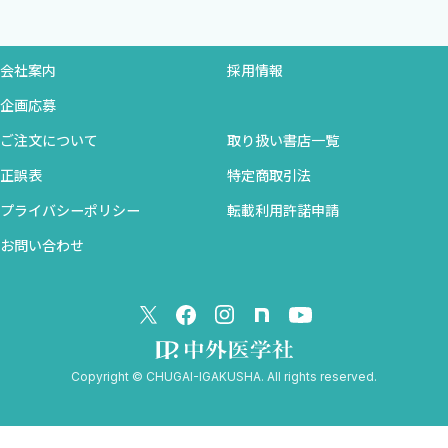
Ｆ．ステロイド
Ｇ．カルバマゼピン（テグレトールⓇ）
会社案内
採用情報
Ｈ．鎮痛補助薬に関するガイドラインでの推奨
Ｉ．鎮痛補助薬に関するエビデンスのまとめ（マニア向
企画応募
け）
ご注文について
取り扱い書店一覧
正誤表
特定商取引法
§3 非オピオイド鎮痛薬
プライバシーポリシー
転載利用許諾申請
Ａ．アセトアミノフェン（カロナールⓇ，アセリオⓇ）
Ｂ．経口NSAIDs：ロキソプロフェン（ロキソニンⓇ），ナ
お問い合わせ
プロキセン（ナイキサンⓇ），メロキシカム（モービックⓇ），
セレコキシブ（セレコックスⓇ）
Ｃ．非経口NSAIDs：ジクロフェナク（ボルタレンⓇ坐
薬），フルルビプロフェン（ロピオンⓇ）
Ｄ．アセトアミノフェンとNSAIDsをオピオイドに併用する
Copyright © CHUGAI-IGAKUSHA. All rights reserved.
意味
Ｅ．アセトアミノフェンとNSAIDsのエビデンスのまとめ