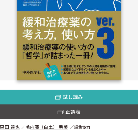
試し読み
正誤表
森田 達也
内藤（白土） 明美
著
編集協力