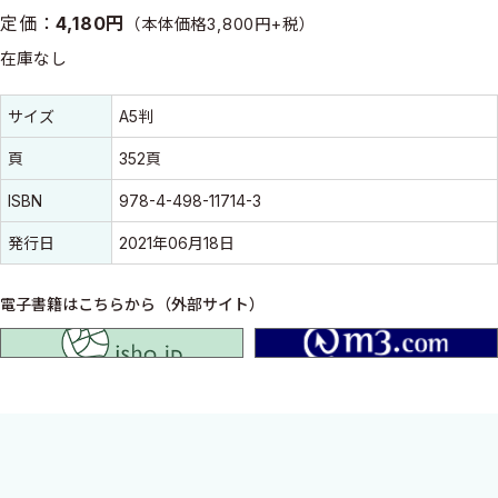
定価：
4,180円
（本体価格3,800円+税）
在庫なし
書誌情報
書誌情報
サイズ
A5判
頁
352頁
ISBN
978-4-498-11714-3
発行日
2021年06月18日
電子書籍はこちらから（外部サイト）
isho.jp
痛み，吐き気，食欲不振，呼吸困難，消化管閉塞，便秘，倦怠