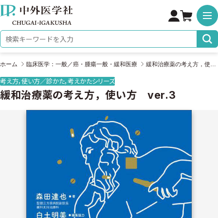
株式会社 中外医学社
検索キーワード
ホーム
臨床医学：一般／癌・腫瘍一般・緩和医療
緩和治療薬の考え方，使い方 ver.3
考え方，使い方／診かた，考えかたシリーズ
緩和治療薬の考え方，使い方 ver.3