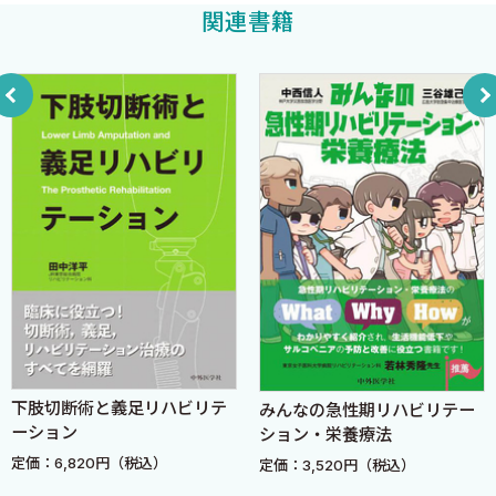
2014年2月
関連書籍
4 疫学概論＜柳川 洋＞
編集者を代表して 柳川 洋
1．疫学の定義
2．疫学の発展に寄与した人物
a． ヒポクラテス
b． グラウント
c． スノー
d． パーヌム
e． グレッグ
f． リンド
g． 高木兼寛
h． ゴールドバーガー
3．疫学の応用
a． 疾病発生要因の追求
下肢切断術と義足リハビリテ
みんなの急性期リハビリテー
b． 疾病自然史の解明
ーション
ション・栄養療法
c． 疾病予後要因の解明
定価：6,820円（税込）
定価：3,520円（税込）
d． 疾病頻度の将来予測