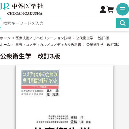
株式会社 中外医学社
検索キーワード
ホーム
医療技術／リハビリテーション技術
公衆衛生学 改訂3版
ホーム
看護・コメディカル／コメディカル教科書
公衆衛生学 改訂3版
公衆衛生学 改訂3版