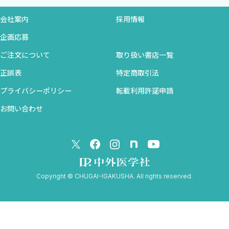
e． 疾病対策の企画・評価
f． 健康水準の測定，地域診断
会社案内
採用情報
g． 臨床医学への応用
企画応募
5 疫学指標＜神田 晃＞
ご注文について
取り扱い書店一覧
1．割合・比・率
a． 割合
正誤表
特定商取引法
b． 比
プライバシーポリシー
転載利用許諾申請
c． 率
お問い合わせ
2．よく用いられる疫学指標
a． 罹患率
b． 累積罹患（率）
c． 有病率
d． 死亡率
Copyright © CHUGAI-IGAKUSHA. All rights reserved.
e． 致命率
f． 相対頻度
3．相対危険と寄与危険
a． 相対危険