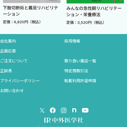
3．腎疾患の検査
下肢切断術と義足リハビリテ
みんなの急性期リハビリテー
ーション
ション・栄養療法
定価：6,820円（税込）
定価：3,520円（税込）
4章 呼吸器疾患
1．構造と機能
会社案内
採用情報
企画応募
2．主要症状
ご注文について
取り扱い書店一覧
3．呼吸器疾患の検査
正誤表
特定商取引法
プライバシーポリシー
転載利用許諾申請
5章 消化管疾患
お問い合わせ
1．構造と機能
2．主要症状