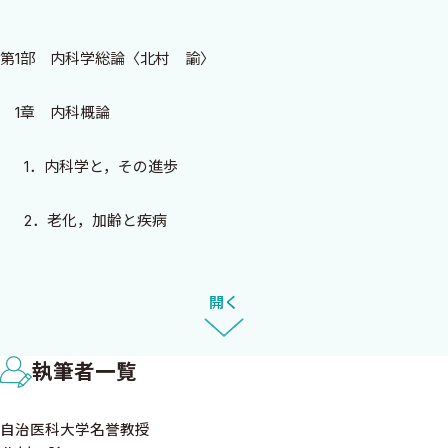
た．
本書ではこの3年間に発表された各種ガイドラインや最新の治療法
第1部 内科学総論〈北村 諭〉
を紹介しました．本書の内容は一段とレベルアップされ，名実と
もに，本邦におけるコメディカル内科学の最高峰に位置する教科書
1章 内科概論
とすることができました．
本書がコメディカルを目指している優秀な学生の方々の座右の書
1．内科学と，その進歩
としてお役に立つものと確信しております．
2．老化，加齢と疾病
2024年3月
日本呼吸器財団名誉理事長 北村 諭
3．遺伝と疾患
開く
4．炎 症
執筆者一覧
5．内科診断学
自治医科大学名誉教授
6．治療学