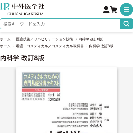
株式会社 中外医学社
検索キーワード
ホーム
医療技術／リハビリテーション技術
内科学 改訂8版
ホーム
看護・コメディカル／コメディカル教科書
内科学 改訂8版
内科学 改訂8版