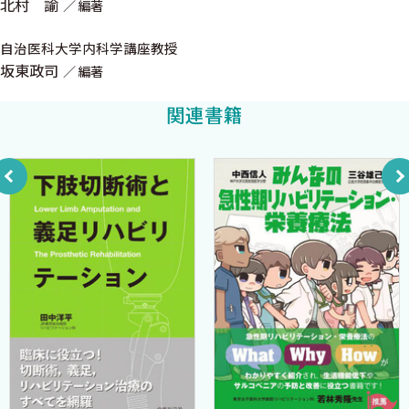
北村 諭
編著
2章 循環器疾患
自治医科大学内科学講座教授
坂東政司
編著
1．構造と機能
関連書籍
2．大循環，小循環
3．主要な臨床症状
4．循環器疾患の検査
3章 腎疾患，水電解質代謝
1．構造と機能
2．主要症状