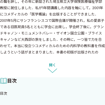
の職を辞し，その年に新設された埼玉県立大学保険医療福祉学部
教授に就任しました．私が1年間講義した内容を軸にして，2001年
にコメディカルの「医学概論」を出版することができました．
2001年5月にサンフランシスコで国際会議が開催され，私の愛弟子
である旧医局員5名とともに学会に出席し，学会終了後に，グラン
ドキャノン・モニュメントバレー・ザイオン国立公園・ブライス
キャノンなど大西部の旅をしました．その時に，一つ皆で力を合
わせて，本当に役立つコメディカルのための内科学の教科書を作成
しようという話がまとまりました．本書の初版が出版されたの
は，2002年の6月のことでした．以来，本書はかなりのベストセラ
ーとなり，2020年には改訂第7版が出版されました．それから3年
開く
の歳月が過ぎました．今回は，新進気鋭の2名の執筆者を迎えるこ
とができました．
目次
この3年間に限っても，医学の進歩は実に目覚ましいものがありま
す．アルツハイマー病の画期的新薬レカネマブが日本の製薬会社
目次
から発売され，日常臨床に使用できるようになりました．iPS細胞
の領域では，脳の一部，神経オルガノイドの作成に成功しまし