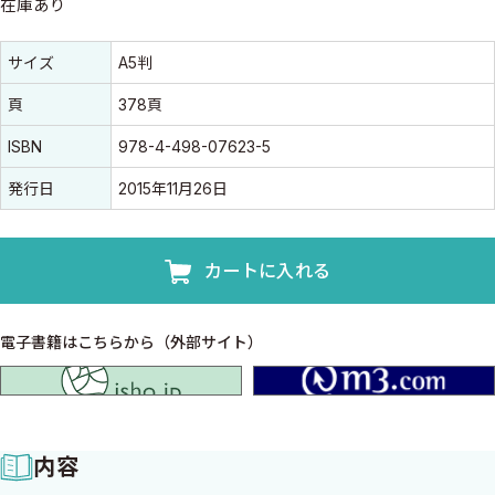
在庫あり
書誌情報
書誌情報
サイズ
A5判
頁
378頁
ISBN
978-4-498-07623-5
発行日
2015年11月26日
カートに入れる
電子書籍はこちらから（外部サイト）
isho.jp
内容