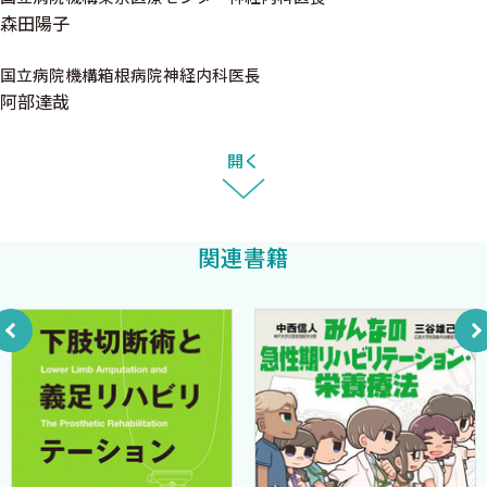
森田陽子
XI．随意運動のシステム
Ａ．上位運動ニューロンと下位運動ニューロン
国立病院機構箱根病院神経内科医長
Ｂ．錐体外路系
阿部達哉
Ｃ．小脳路
XII．自律神経系
開く
XIII．脳脊髄液系
XV．脳と脊髄の血管系
II―1．神経疾患診断学〜神経学的診察 〈細川 武〉
関連書籍
I．診察道具
II．神経学的診察
Ａ．精神状態（意識状態・見当識・記憶・計算）
Ｂ．運動機能（筋緊張，筋力，筋萎縮，協調運動）
Ｃ．反射（腱反射・病的反射）
Ｄ．感覚（表在感覚・深部感覚）
Ｅ．起立と歩行
Ｆ．髄膜刺激徴候