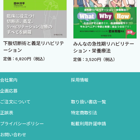
Ｇ．膀胱直腸障害
II―2．神経疾患診断学〜神経症候学
Ａ．意識障害 〈森田陽子〉
I．意識障害の機序
II．意識障害の分類・評価法
下肢切断術と義足リハビリテ
みんなの急性期リハビリテー
III．意識障害の診断
ーション
ション・栄養療法
IV．意識障害に関連した状態
定価：6,820円（税込）
定価：3,520円（税込）
Ａ．特殊な意識障害
Ｂ．閉じ込め症候群
Ｃ．遷延性植物状態
会社案内
採用情報
Ｄ．脳死
企画応募
Ｂ．記憶および知能の障害 〈森田陽子〉
ご注文について
取り扱い書店一覧
I．記憶の障害
Ａ．記憶の分類
正誤表
特定商取引法
Ｂ．記憶の機序
プライバシーポリシー
転載利用許諾申請
Ｃ．記憶障害
お問い合わせ
Ｄ．一過性全健忘