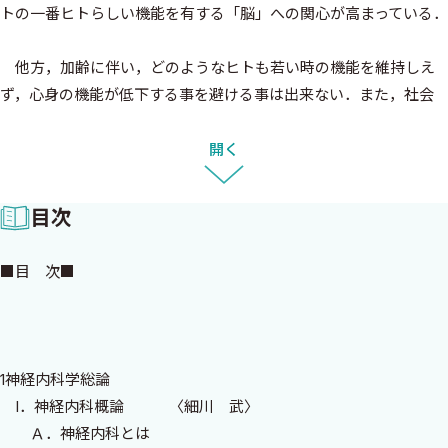
トの一番ヒトらしい機能を有する「脳」への関心が高まっている．
他方，加齢に伴い，どのようなヒトも若い時の機能を維持しえ
ず，心身の機能が低下する事を避ける事は出来ない．また，社会
学的には，第二次世界大戦後に生まれた団塊の世代が，もうすぐ
「高齢者」の仲間入りをする時代であり，かつ若者の価値観の多
開く
様化・女性の社会進出等によって出生率が低下し「少子化」を迎
えている．
目次
このような折，高齢者の介護を視野に入れた介護法が1997年に
■目 次■
制定され，3年後の2000年から実施に移され高齢者のケアのシス
テムが一新され，在宅や通所での介護・リハビリテーションがな
されるようになった．このような状況から，「時代の要請」とし
てコメディカルスタッフの養成が全国的にスタートしている．
1神経内科学総論
I．神経内科概論 〈細川 武〉
縁あって編者らは，コメディカルスタッフを養成する大学におい
Ａ．神経内科とは
て神経内科学を担当する事になり，かつ教科書を創る機会が与え