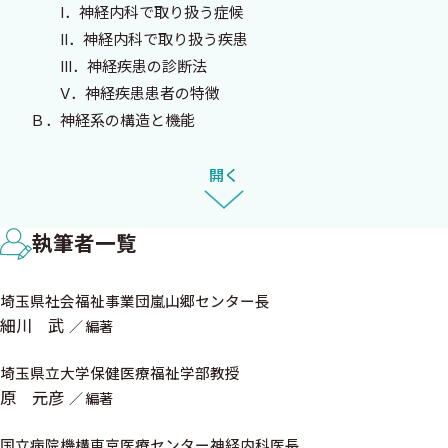
I．神経内科で取り扱う症候
られた．神経内科学は，基本的な骨組みを理解すると基本の組み
II．神経内科で取り扱う疾患
合わせとして理解できる興味深さがあり，そのような興味深さを
III．神経疾患の診断法
伝える事を教科書執筆の基本方針とした．この教科書が，学ぶ学
V．神経疾患患者の特徴
生諸君の「神経内科学」の理解や，目指す国家資格の取得の助け
Ｂ．神経系の構造と機能
となれば幸いである．
I．大脳の構造と機能
II．間脳の構造と機能
開く
当初から暖かくご指導くださった濱口勝彦先生，執筆にご協力
III．脳幹の構造と機能
くださった先生方，忍耐強く編集を担当して下さった中外医学社
IV．小脳の構造と機能
の荻野邦義氏，秀島悟氏，稲垣義夫氏に深謝いたします．
執筆者一覧
V．脊髄の構造と機能
VI．末梢神経の構造と機能
埼玉県社会福祉事業団嵐山郷センター長
VII．脊髄神経
2006年（平成18年）春
細川 武
編著
VIII．末梢神経の分布と神経根の分布
IX．反射弓
埼玉県立大学保健医療福祉学部教授
細川 武
X．感覚のシステム
原 元彦
編著
厚東 篤生
Ａ．表在感覚
齋藤 豊和
Ｂ．深部感覚
国立病院機構東京医療センター神経内科医長