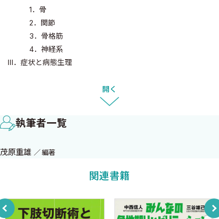
1．骨
2．関節
3．骨格筋
4．神経系
III．症状と病態生理
A．疼痛
B．変形
開く
1．脊柱の変形
2．肘関節の変形
執筆者一覧
3．手および指の変形
4．股関節の変形
茂原重雄
編著
5．膝関節の変形
6．足関節および足趾の変形
関連書籍
C．運動機能障害
1．関節運動の異常
2．運動麻痺