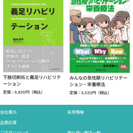
3．歩行異常（跛行）
2．整形外科診断法と検査法 ＜茂原重雄＞
A．基本的診断法
1．問診
2．視診
3．触診
4．計測
5．筋力検査
6．神経学的検査
下肢切断術と義足リハビリテ
みんなの急性期リハビリテー
7．画像検査
ーション
ション・栄養療法
8．関節鏡検査
定価：6,820円（税込）
定価：3,520円（税込）
9．骨密度測定
10．その他の検査
会社案内
採用情報
3．整形外科治療法 ＜茂原重雄＞
企画応募
A．保存療法
ご注文について
取り扱い書店一覧