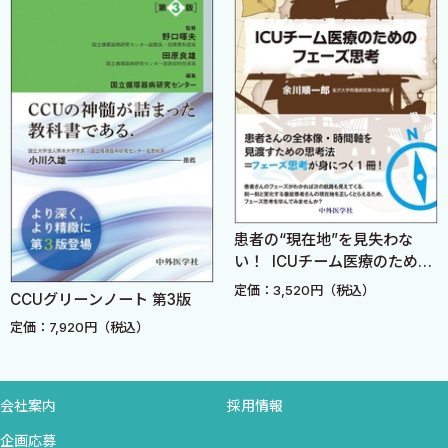
患者の“現在地”を見失わな
い！ ICUチーム医療のための
フェーズ思考
定価：3,520円（税込）
CCUグリーンノート 第3版
定価：7,920円（税込）
会社案内
採用情報
企画応募