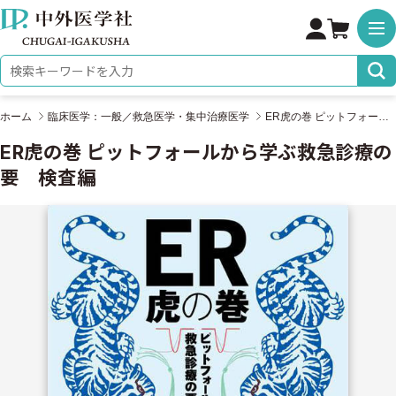
株式会社 中外医学社
検索キーワード
ホーム
臨床医学：一般／救急医学・集中治療医学
ER虎の巻 ピットフォールから学ぶ救急診療の要 検査編
ER虎の巻 ピットフォールから学ぶ救急診療の
要 検査編