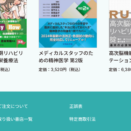
なる場合も可能な限り継続する［茂木孝裕］
け避ける［牧 宏樹］
効果は限定的である［横山敏紀］
［宮崎 徹］
併用薬によっては中止を検討する［水谷一寿］
期リハビリ
メディカルスタッフのた
高次脳機
口時恵］
栄養療法
めの精神医学 第2版
テーショ
量の補充は推奨しない［中道真理子］
（税込）
定価：3,520円（税込）
定価：6,3
症状が懸念される［藤原久登］
リスクとなる［林 宏行］
ご注文について
正誤表
クが懸念される［菊池幸助］
［中道真理子］
取り扱い書店一覧
特定商取引法
竹下 力］