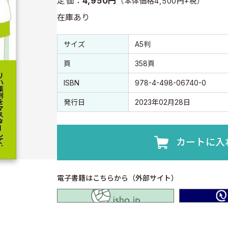
定価：
4,950円
（本体価格4,500円+税）
在庫あり
書誌情報
書誌情報
サイズ
A5判
頁
358頁
ISBN
978-4-498-06740-0
発行日
2023年02月28日
カートに入
電子書籍はこちらから（外部サイト）
isho.jp