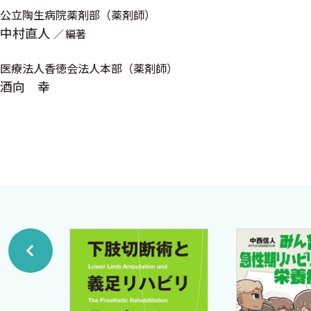
5 作業療法士の視点：処方変更前後の変化の情報共有
公立陶生病院薬剤部（薬剤師）
6 言語聴覚士の視点：摂食嚥下のプロからも警鐘，薬
中村直人
編著
7 歯科衛生士の視点：半数以上が口腔関連の問題を抱
医療法人香徳会法人本部（薬剤師）
8 医療ソーシャルワーカーの視点：背景因子を知り医
酒向 幸
III章 全人的評価（ICF）に必要な薬剤師の視点
1 ケアステージ：外来［野口時恵］
2 ケアステージ：急性期病院［篠永 浩］
3 ケアステージ：地域包括ケア病棟［飯田純一］
4 ケアステージ：回復期リハ病棟［田中絵里子 藤
5 ケアステージ：施設［林田 諭］
IV章 症状
【A．ふらつき・転倒】