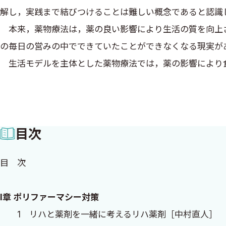
解し，実践まで結びつけることは難しい概念であると認識
本来，薬物療法は，薬の良い影響により生活の質を向上さ
の毎日の営みの中でできていたことができなくなる現実が
生活モデルを主体とした薬物療法では，薬の影響により食
へ支援する薬物療法です．活動や参加に何らかの変化があ
について，わかっていないこと，わかっていることを認識
剤の影響は，わかっていないことが多いですが，リハ薬剤
目次
薬物療法を実践できることを願っています．
最後にこの書籍は，リハ薬剤を概念化された若林秀隆先
目 次
ロナ禍で困難なことが多い中，お引き受けいただいた先生
大変お世話になりました．心よりお礼申し上げます．
I章 ポリファーマシー対策
1 リハと薬剤を一緒に考えるリハ薬剤［中村直人］
2022年12月30日