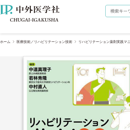
株式会社 中外医学社
検索キーワ
ホーム
医療技術／リハビリテーション技術
リハビリテーション薬剤実践マニ