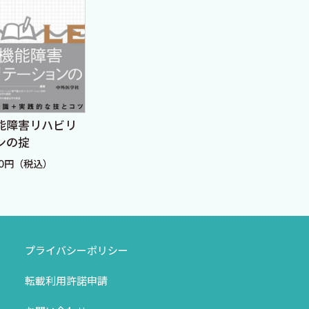
イラストでわかる患者さ
実践
能障害リハビリ
んのための心臓リハビリ
ハビ
ンの掟
入門 第3版
定価：1,980円（税込）
定価：
80円（税込）
プライバシーポリシー
転載利用許諾申請