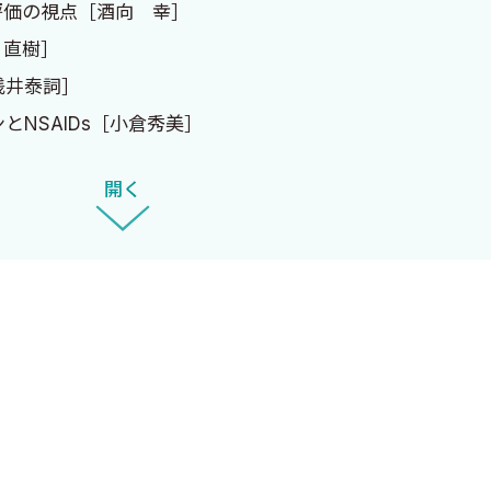
価の視点［酒向 幸］
 直樹］
浅井泰詞］
NSAIDs［小倉秀美］
する［岡添 進］
開く
注意事項［鍋谷伸子］
護者に向けて〜［辰巳真穂］
L，生きがいの低下［若林秀隆］
ごしを回避する［吉田朱見］
，低栄養回避のために協働する［西岡心大］
による弊害を取り除き社会参加を促す［飯田有輝］