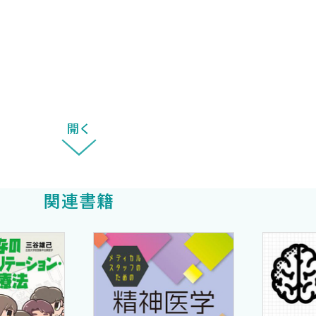
を密に行う［齋藤嘉子］
剤性摂食嚥下障害の懸念［森 隆志］
えていることを認識する［金久弥生］
療から生活へのシフトを支援する［中川美幸］
開く
関連書籍
原久登］