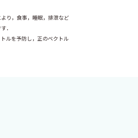
より，食事，睡眠，排泄など
です．
クトルを予防し，正のベクトル
，活動や参加に影響を及ぼす薬
した．活動や参加に及ぼす薬
ハ薬剤で生活の質を向上させる
実現に至りました．また，コ
学社上岡里織様，中畑謙様，