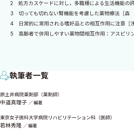
2 処方カスケードに対し，多職種による生活機能の評
中道真理子
3 切っても切れない腎機能を考慮した薬物療法［森
4 日常的に常用される嗜好品との相互作用に注意［
5 高齢者で併用しやすい薬物間相互作用：アスピリンと
6 特に高齢者における個人差があるためTDMを検討
7 セルフメディケーションを支援するためのOTCの
8 正しい内服のための，正しい薬の取り扱い〜特に介
執筆者一覧
II章 全人的評価（ICF）に必要な多職種の視点や指標
原土井病院薬剤部（薬剤師）
1 リハ科医師の視点：薬剤によるIADL，AADL，QO
中道真理子
編著
2 看護師の視点：こまめな情報交換で有害事象の見過
3 管理栄養士の視点：栄養評価の３つの概念を把握し
東京女子医科大学病院リハビリテーション科（医師）
4 理学療法士の視点：フレイル発症予防のために，薬
若林秀隆
編著