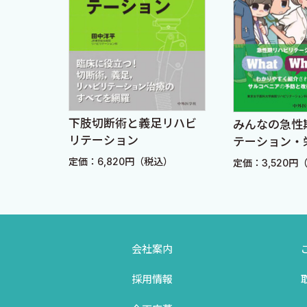
1 心不全患者でβ遮断薬がふらつき・転倒の被疑薬と
2 ベンゾジアゼピン系抗不安薬は長期投与をできるだ
3 薬剤性パーキンソニズムへの抗パーキンソン病薬の
4 過活動膀胱への抗コリン薬投与はQOLを重視する
5 フレイル高齢者へのSGLT2阻害薬は年齢，BMI，
のため
下肢切断術と義足リハビ
みんなの急性
6 ビタミンDは欠乏しないように補充を心がける［野
荷心エ
リテーション
テーション・
ラボによ
7 ビタミンC不足は筋肉減少のリスクとなるが，高用
）
定価：6,820円（税込）
定価：3,520円
8 フレイル高齢者へのスタチン投与はスタチン関連筋
9 低ナトリウムの原因に多くの薬剤が関連して転倒の
【B．抑うつ】
会社案内
1 高齢者抑うつへの抗うつ薬は効果より副作用のリス
2 抑うつへのドパミン作動薬は実用化に至っていない
採用情報
3 BPSD・抑うつに漢方薬という選択肢［坂元隆一 