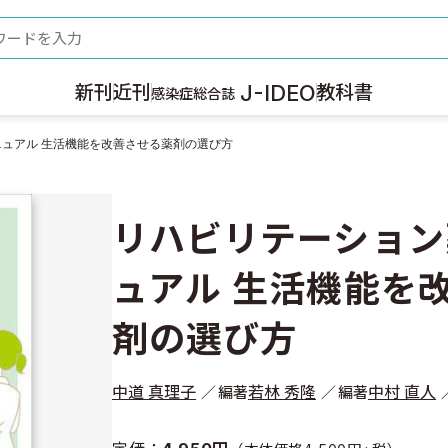
ード
J-IDEO
新刊
近刊
教科書
感染症総合誌
ュアル 生活機能を改善させる薬剤の選び方
リハビリテーション
ュアル 生活機能を
剤の選び方
中道 真理子
若林 秀隆
中村 直人
編著
編著