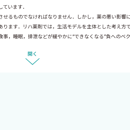
しています．
せるものでなければなりません．しかし，薬の悪い影響に
あります．リハ薬剤では，生活モデルを主体とした考え方
事，睡眠，排泄などが緩やかに“できなくなる”負へのベ
る時に薬の影響を考慮することが大切です．今回の書籍は
開く
してリハ薬剤を臨床で実践するヒントとなるように企画しま
を推進する多くの先生方のお知恵を拝借いたしました．リ
生，薬剤師の大先輩でもある中村直人先生のご指導を賜り
方，書籍を出版できる形までサポートして下さった中外医