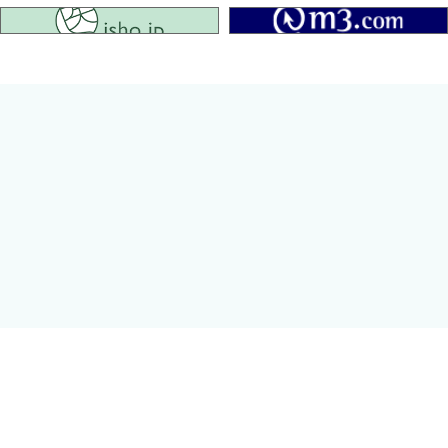
isho.jp
最高水準の診療をめざし，臨床現場で本当に必要な情報を精選し
たポケットマニュアル「グリーンノート」シリーズの心臓リハビリ
テーション編．2021年に改訂した「心血管疾患におけるリハビリ
テーションに関するガイドライン」の内容に準拠しつつ，循環器疾
患の総論や心リハの基本的知識，心リハに必要な評価，常に引け
るようにしておきたい各論的知識や救急処置、生活指導等につい
ての情報を凝縮しました．
序文