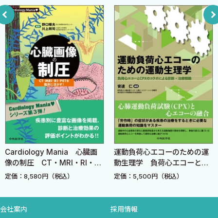
[4] 維持期リハビリテーション〈上月正博〉
[5] 包括的リハビリテーションの考え方〈上月正博〉
2 狭心症・冠動脈インターベンション〈横山公章，富田泰
史〉
3 心臓術後リハビリテーション〈小山照幸〉
4 心不全〈井澤英夫〉
5 ペースメーカ，ICDまたはCRT - D装着〈白石裕一，三上
靖夫，的場聖明〉
6 補助人工心臓〈鈴木文歌〉
7 心臓移植後のリハビリテーション〈牧田 茂〉
8 大血管疾患（大動脈瘤・大動脈解離）〈落合 香，安 隆
Cardiology Mania 心臓画
運動負荷心エコーのための運
則〉
像の制圧 CT・MRI・RI・
動生理学 負荷心エコーと
9 末梢動脈疾患〈伊藤 修〉
PETを臨床に活かす！
CPXのコラボによる診断・治
定価：8,580円（税込）
定価：5,500円（税込）
10 不整脈〈白石裕一，三上靖夫，的場聖明〉
療戦略
6．安全性・救急処置
会社案内
採用情報