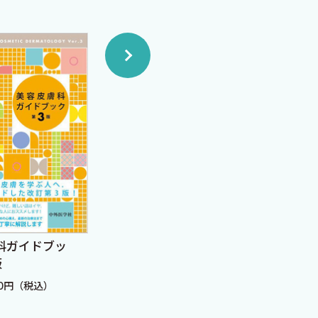
酒皶アトラス
皮膚科
科ガイドブッ
版
定価：5,280円（税込）
定価：
20円（税込）