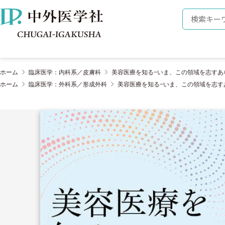
株式会社 中外医学社
検索キーワ
ホーム
臨床医学：内科系／皮膚科
美容医療を知る−いま、この領域を志すあ
ホーム
臨床医学：外科系／形成外科
美容医療を知る−いま、この領域を志す