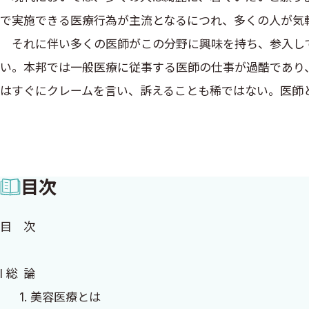
で実施できる医療行為が主流となるにつれ、多くの人が気
それに伴い多くの医師がこの分野に興味を持ち、参入して
い。本邦では一般医療に従事する医師の仕事が過酷であり
はすぐにクレームを言い、訴えることも稀ではない。医師
ゆえ若い医師が「美容医療」という道を選択することも珍
療、社会保険制度が心許ない状況になっている。
若い医師だけでなく、保険診療に辟易としてきた多くの医
目次
かし美容といえども「医療」である。人体への反応を無視
は医学的な知識である。本書においては、美容医療の基礎
目 次
た。さらには実際に活躍する若手、中堅、ベテランと対談
読み物のような形でまとめてあり、専門知識が一切なく
I 総 論
これからこの領域に参入しようとする医師や医学生、そし
1. 美容医療とは