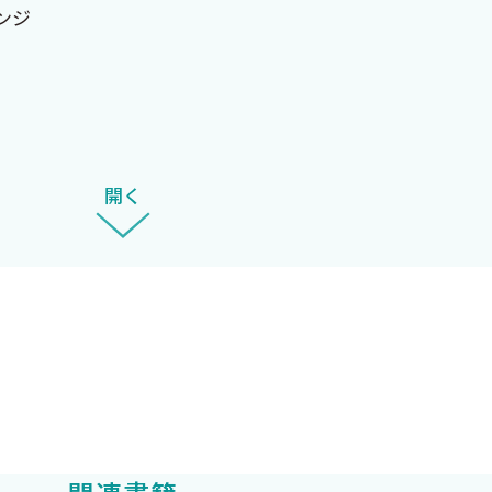
ンジ
開く
 OH）