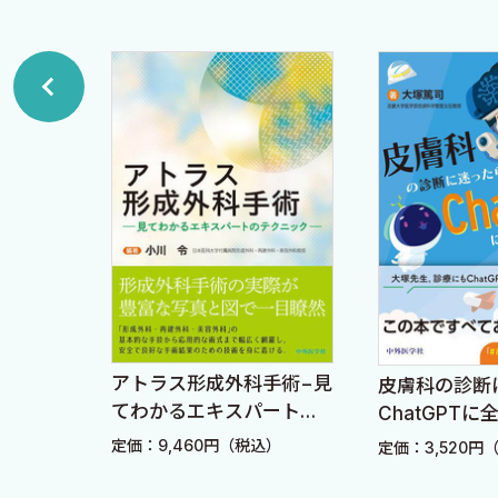
12. 儲けるため？ 楽するため？ 医師のQOL
13. 長期的に考えていますか〜安全性〜
14. 学会に行こう
15. 海外に行こう
16. 華やかな世界
17. 年長者からの助言
18. トラブルのない医療はない〜合併症の責任〜
［ 座談会・対談 ］ 美容皮膚科を目指す医師へ
◆ 若手医師の視点から
アトラス形成外科手術−見
ブック
皮膚科の診断
〈藤巻あいら 山本しおり 西川礼華 宮田成章〉
てわかるエキスパートの
ChatGPT
◆ 中堅医師の視点から
テクニック−
え!
定価：9,460円（税込）
込）
定価：3,520円
〈柳下 悠 下島久美子 荒尾直樹 宮田成章〉