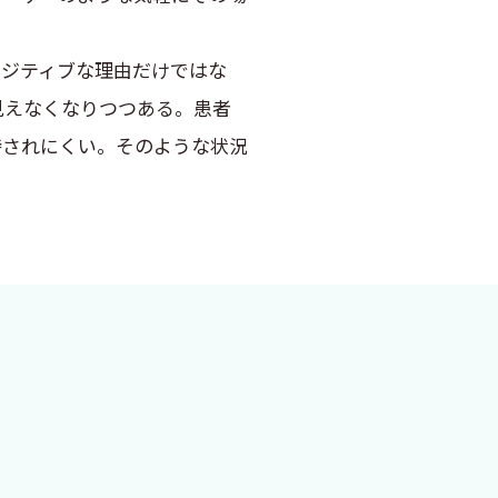
ジティブな理由だけではな
見えなくなりつつある。患者
持されにくい。そのような状況
に肝心の受け皿たる保険診
単に参入できそうである。し
だが、それを最小限にするの
ら世界の潮流を寄稿してもらっ
重な意見を頂いた。
した。
れば幸いである。