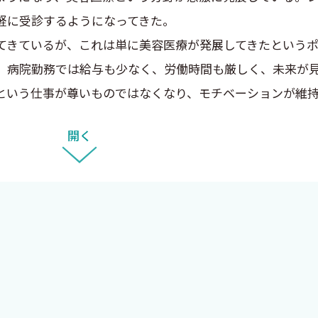
軽に受診するようになってきた。
きているが、これは単に美容医療が発展してきたというポ
、病院勤務では給与も少なく、労働時間も厳しく、未来が
という仕事が尊いものではなくなり、モチベーションが維
しくない。規制するという議論も盛んであるが、その場合
開く
師にとって魅力的に見える美容医療という分野は、一見簡
した治療はできない。リスクはつきものである。当たり前
知識を述べるとともに、現状を解説し、また海外の医師か
し、この領域に参入した経緯や現状、アドバイスなど、貴
ても美容医療の成り立ち、現状や初歩がわかるように制作
て現状に悩んでいる医師に向けて本書が少しでも役に立て