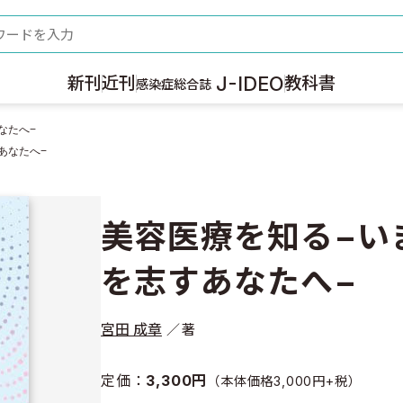
ード
J-IDEO
新刊
近刊
教科書
感染症総合誌
なたへ−
あなたへ−
美容医療を知る−い
を志すあなたへ−
宮田 成章
著
定価：
3,300円
（本体価格3,000円+税）