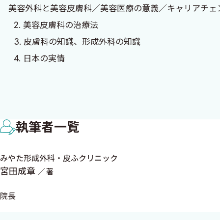
美容外科と美容皮膚科／美容医療の意義／キャリアチェ
2025年8月
2. 美容皮膚科の治療法
宮田成章
3. 皮膚科の知識、形成外科の知識
4. 日本の実情
5. 世界の潮流
◆ 美容医療：世界的な動向と韓国の視点（Chang-Keun
◆ 美容医療：世界的な動向と台湾の視点（王昭欽）
執筆者一覧
6. 美容医療の歴史
7. 美容医療の基本
みやた形成外科・皮ふクリニック
8. 美容皮膚科のビジネス アップセル
宮田成章
著
9. 美容医療の現状
10. どうやって勉強するのか
院長
11. 過剰な宣伝と医師としての責任