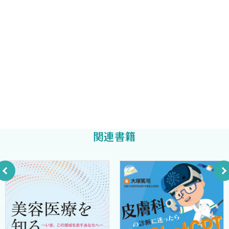
A. ポートワイン母斑・毛細血管拡張症〈上中智香子〉
順天堂大学浦安病院皮膚科教授
須賀 康
［Topics 7］ Vbeam II®とは？〈遠藤英樹〉
B. 乳児血管腫（苺状血管腫）〈遠藤英樹〉
東海大学医学部外科学系形成外科学教授
河野太郎
3 炭酸ガスレーザー治療〈乗杉 理〉
［Topics 8］ スキャナ付き炭酸ガスレーザーとは？〈根
岸 圭〉
［Topics 9］ アンコア™とは？〈岩城佳津美〉
［Topics 10］Acupulse™の特徴は？〈堀内祐紀〉
関連書籍
動画01 照射イメージ
動画02 Fine Touchによる照射
動画03 Silk Touchによる照射
動画04 脂漏性角化症
［Topics 11］炭酸ガスレーザー・コア（CO2RE®）とは？
〈西村陽一〉