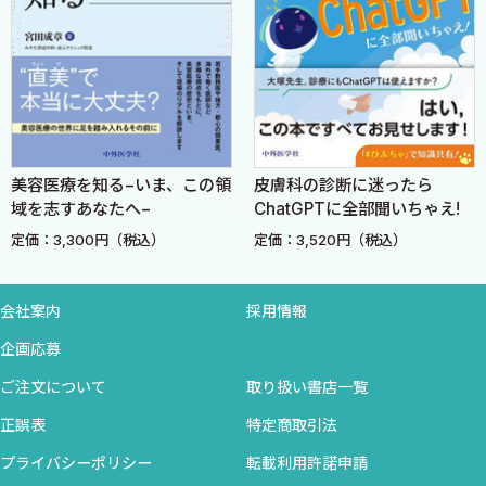
4 レーザー脱毛〈乃木田俊辰〉
［Topics 12］脱毛レーザー治療における一工夫〈山田裕道〉
5 シワに対するレーザーなどの機器による治療〈根岸 圭〉
［Topics 13］焦点照射式ロングパルスNd：YAGレーザーによ
るシワ治療は？〈田中志保〉
美容医療を知る−いま、この領
皮膚科の診断に迷ったら
［Topics 14］アイコン®のシワ治療は？〈三宅早苗，川田
域を志すあなたへ−
ChatGPTに全部聞いちゃえ!
暁〉
定価：3,300円（税込）
定価：3,520円（税込）
［Topics 15］Haloとは？〈山本晴代〉
6 シワ，たるみのレーザー治療〈尾見徳弥〉
会社案内
採用情報
［Topics 16］SculpSure®とは？〈奥 謙太郎〉
企画応募
［Topics 17］近赤外線によるたるみ治療とは？〈田中志保〉
ご注文について
取り扱い書店一覧
IV光治療
正誤表
特定商取引法
1 IPL治療〈神田弘貴〉
プライバシーポリシー
転載利用許諾申請
動画05 IPLによる照射