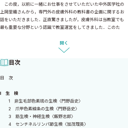
この度，以前に一緒にお仕事をさせていただいた中外医学社の
上岡里織さんから，専門外の皮膚外科の教科書の企画に関するお
話をいただきました．正直驚きましたが，皮膚外科は当教室でも
最も重要な分野という認識で教室運営をしてきました．このた
め，当教室の皮膚外科を担当している飯野先生と相談し，やってみ
ようということになりました．その際に，皮膚外科学の第一人者
開く
で米国留学時代からの長年の知り合いである門野岳史先生にも編
集に加わっていただくことで，心強くスタートすることができまし
目次
た．
教科書のコンセプトや構成など，ほぼ全てを飯野先生に任せま
目 次
した．10年くらい前，彼は急遽ほぼ一人で大学病院の皮膚外科手
術を担当しなければならなくなりました．その際，初めての術式
I 生 検
を施行するにあたって，教科書で勉強しても細かな点までは記載さ
1 非生毛部色素斑の生検〈門野岳史〉
れていないことが多いので，苦労しながら手探りで力をつけてい
2 爪甲色素線条の生検〈門野岳史〉
きました．このため，現在皮膚外科を勉強中の若手の先生や必要
3 筋生検・神経生検〈飯野志郎〉
に迫られて皮膚外科手術を行う必要がある医師が，指導医が近く
4 センチネルリンパ節生検〈加茂理英〉
にいなくても問題なく執刀できるように，より実践的で細かな説明