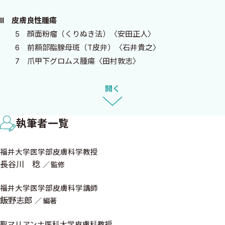
が記載された実際の症例に基づいた教科書を作りたいと考えまし
II 皮膚良性腫瘍
た．飯野先生からは，皮膚外科医が切磋琢磨する学会である皮膚
5 顔面粉瘤（くりぬき法）〈安田正人〉
外科学会の学術大会抄録集を参考にしたとも聞いています．
6 前額部脂腺母斑（T皮弁）〈石井貴之〉
しかし，そのような教科書をつくるには分担執筆者の方々に通
7 爪甲下グロムス腫瘍〈田村敦志〉
常の教科書よりも多くのご負担をおかけすることになります．そ
8 筋層下脂肪腫〈前川武雄〉
れにも関わらず，すべての著者から豊富な臨床写真，ダーモスコピ
開く
ー写真，組織写真，手術写真と，手術の流れがわかる細かな情報
III 皮膚悪性腫瘍
までが記載された，内容の深い原稿をいただくことができまし
1◯顔面皮膚悪性腫瘍の切除と再建
た．皮膚外科医の世界を詳しく知らない私ですが，彼らの原稿を
執筆者一覧
〈basic〉
拝見して，皮膚外科医は皆それぞれの美学，こだわりを持って皮膚
9 鼻翼基底細胞癌（open treatment）〈八代 浩〉
科学の中でも最も大変な臨床分野を担っているという強い思いが
福井大学医学部皮膚科学教授
10 耳前部有棘細胞癌（Thiersch植皮）〈八代 浩〉
ひしひしと伝わってきました．大変お忙しい中で執筆いただいた
長谷川 稔
監修
11 頭頂部有棘細胞癌（全層植皮）〈田中 了〉
先生方，編集くださった門野先生，飯野先生，そしてこのような
12 鼻尖部基底細胞癌（回転皮弁）〈高井利浩〉
福井大学医学部皮膚科学講師
機会を与えていただいた中外医学社に感謝申し上げます．
13 鼻翼部基底細胞癌（shark island pedicle flap）〈伊藤周
飯野志郎
編著
このような経緯で，これまでになかったようなユニークな皮膚
作〉
外科学の教科書が完成しました．読者の方々には，皮膚外科学の
14 下眼瞼基底細胞癌（頬部回転前進皮弁）〈菅 崇暢〉
聖マリアンナ医科大学皮膚科教授