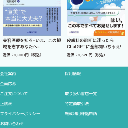
25 外陰部乳房外Paget病〈緒方 大〉
26 肛囲Paget病〈高井利浩〉
27 母趾悪性黒色腫（鼠径リンパ節郭清）〈横田憲二〉
IV 感染症・その他に対する皮膚外科治療
美容医療を知る−いま、この領
皮膚科の診断に迷ったら
28 頭部限局性強皮症（回転皮弁）〈石井貴之〉
域を志すあなたへ−
ChatGPTに全部聞いちゃえ!
29 上肢壊死性筋膜炎〈山本有紀〉
定価：3,300円（税込）
定価：3,520円（税込）
30 フルニエ壊疽〈前田進太郎〉
31 仙骨部毛巣洞〈芳賀貴裕〉
会社案内
採用情報
索引
企画応募
ご注文について
取り扱い書店一覧
正誤表
特定商取引法
プライバシーポリシー
転載利用許諾申請
お問い合わせ