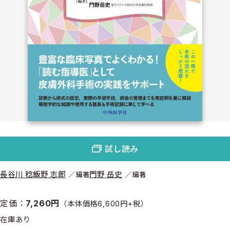
試し読み
長谷川 稔
飯野 志郎
門野 岳史
編著
編著
定価：
7,260円
（本体価格6,600円+税）
在庫あり