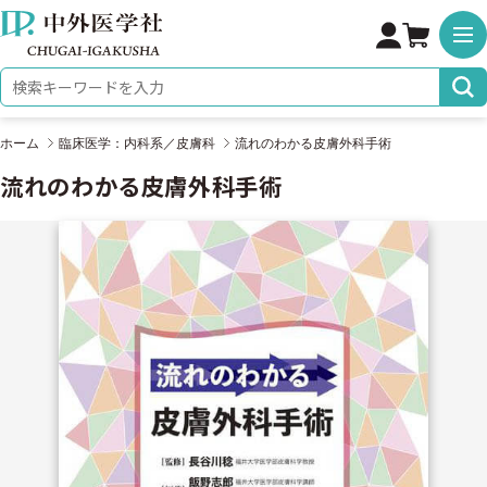
株式会社 中外医学社
検索キーワード
ホーム
臨床医学：内科系／皮膚科
流れのわかる皮膚外科手術
流れのわかる皮膚外科手術