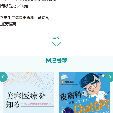
面白さや重要性を感じ取っていただき，日本の皮膚外科学の更な
門野岳史
15 上口唇基底細胞癌（前進皮弁）〈浅井 純〉
編著
る発展につながってくれることを祈っています．
16 耳輪部有棘細胞癌（耳介軟骨皮膚弁）〈飯野志郎〉
香芝生喜病院皮膚科，副院長
17 こめかみ部有棘細胞癌（人工真皮を用いた二期的手術）
2021年10月
加茂理英
〈飯野志郎〉
福井大学皮膚科 長谷川 稔
〈advanced〉
開く
18 頬部皮下型血管肉腫（眼輪筋を皮下茎とした皮弁）〈須
山孝雪〉
19 下眼瞼基底細胞癌（cheek flap，硬口蓋粘膜移植）〈加藤
関連書籍
裕史〉
20 鼻部悪性腫瘍（hinge flap，耳介軟骨移植）〈金子高英〉
21 鼻翼部基底細胞癌（耳介複合組織移植）〈大塚正樹〉
22 上口唇微小囊胞状付属器癌（switch flap）〈林 礼人〉
2◯その他
23 足底悪性黒色腫（内側足底皮弁）〈松下茂人〉
24 母指爪部悪性黒色腫（手指切断）〈中村泰大〉