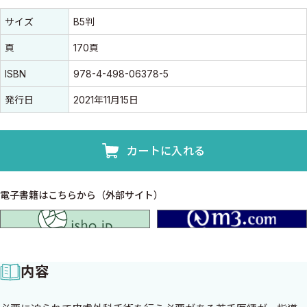
書誌情報
書誌情報
サイズ
B5判
頁
170頁
ISBN
978-4-498-06378-5
発行日
2021年11月15日
カートに入れる
電子書籍はこちらから（外部サイト）
isho.jp
内容