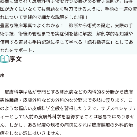
必要に迫られて皮膚外科手術を行う必要がある若手医師が，指導
医が近くにいなくても問題なく執刀できるように，手術の一連の流
れについて実践的で細かな説明をした1冊！
豊富な臨床写真でよくわかる！ 診断から術式の設定，実際の手
術手技，術後の管理までを実症例を基に解説．解剖学的な知識や
使用する道具も手術記録に準じて学べる「読む指導医」としてあ
なたをサポート．
序文
序
皮膚科学は私が専門とする膠原病などの内科的な分野から皮膚
悪性腫瘍・皮膚外科などの外科的な分野まで多岐に渡ります．こ
のような幅広い皮膚科学全般を習得したうえで，サブスペシャリテ
ィーとして1人前の皮膚外科学を習得することは容易ではありませ
ん．しかし，ある程度の規模の病院になれば皮膚腫瘍の外科的治
療をしない訳にはいきません．