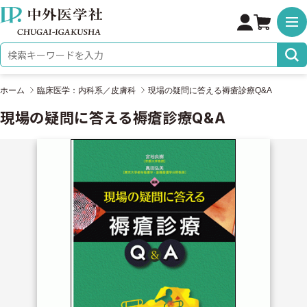
株式会社 中外医学社
検索キーワード
ホーム
臨床医学：内科系／皮膚科
現場の疑問に答える褥瘡診療Q&A
現場の疑問に答える褥瘡診療Q&A