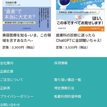
1．褥瘡対策における診療報酬改定の推移
2．褥瘡対策チームの活動報告と課題に関するレビュー
3．レビューの結果からみる褥瘡対策チームの現状と課
題
4．褥瘡対策チームはどのように組織するか？
美容医療を知る−いま、この領
皮膚科の診断に迷ったら
（2）褥瘡ハイリスク患者加算はどうすればとれるの？ ＜
域を志すあなたへ−
ChatGPTに全部聞いちゃえ!
川上重彦＞
定価：3,300円（税込）
定価：3,520円（税込）
1．褥瘡ハイリスクケア加算制度について
2．施設基準とは？
3．加算対象となるハイリスク患者とは？
会社案内
採用情報
（3）褥瘡のクリニカルパスはあるの？ ＜岡本泰岳＞
企画応募
1．クリニカルパスとは？
ご注文について
取り扱い書店一覧
2．褥瘡対策にクリニカルパスを導入する意義
正誤表
特定商取引法
3．褥瘡クリニカルパスの作成
4．褥瘡クリニカルパスの運用の実例
プライバシーポリシー
転載利用許諾申請
5．褥瘡クリニカルパスと褥瘡対策の質向上
お問い合わせ