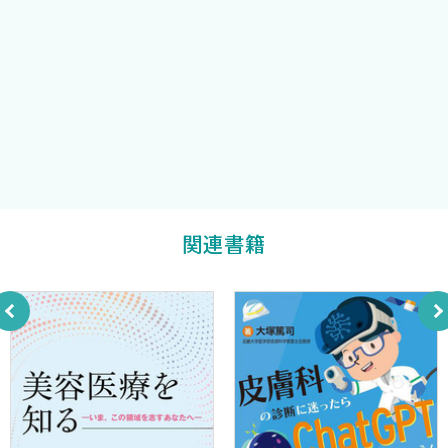
褥瘡・創傷治癒研究所所長，北海道大学名誉教授
2．介護老人保健施設や介護福祉施設での発症と有病率
大浦武彦
3．在宅療養における発症と有病率
4．褥瘡の有病率からみた展望
山口県立大学大学院健康福祉学研究科教授
（2）褥瘡は減っているの？ ＜志渡晃一＞
田中マキ子
1．調査対象と期間
2．調査内容
3．対象全施設の有病率の推移
（3）褥瘡の発生率や有病率はどうやって計算するの？ ＜
井上 歩，須釜淳子＞
関連書籍
1．褥瘡発生率の算出方法
2．褥瘡有病率の算出方法
3．褥瘡推定発生率と褥瘡有病率の特徴
4．褥瘡の診断基準を明確にする
3．褥瘡の診療上の問題
（1）褥瘡対策チームはどのように組織すればいいの？ ＜
山本亜矢＞